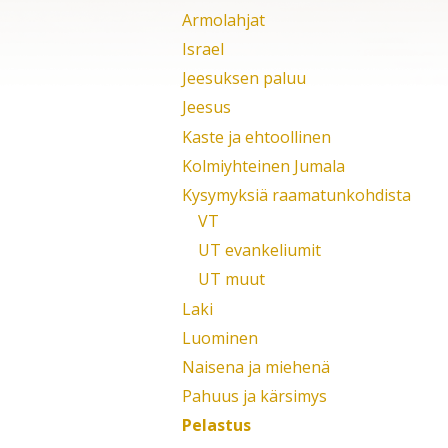
Armolahjat
Israel
Jeesuksen paluu
Jeesus
Kaste ja ehtoollinen
Kolmiyhteinen Jumala
Kysymyksiä raamatunkohdista
VT
UT evankeliumit
UT muut
Laki
Luominen
Naisena ja miehenä
Pahuus ja kärsimys
Pelastus