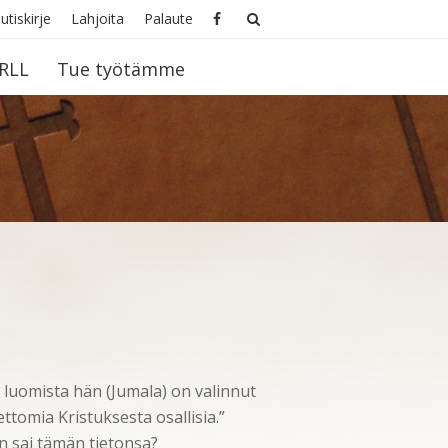
utiskirje
Lahjoita
Palaute
RLL
Tue työtämme
an luomista hän (Jumala) on valinnut
tomia Kristuksesta osallisia.”
n sai tämän tietonsa?