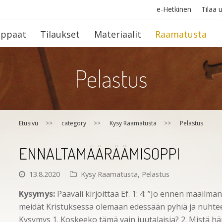
e-Hetkinen
Tilaa u
op­paat
Tilaukset
Materiaalit
Raamatusta
Pelastus
Etusivu
>>
category
>>
Kysy Raamatusta
>>
Pelastus
ENNALTAMÄÄRÄÄMISOPPI
13.8.2020
Kysy Raamatusta
,
Pelastus
Kysymys:
Paavali kirjoittaa Ef. 1: 4: ”Jo ennen maailm
meidät Kristuksessa olemaan edessään pyhiä ja nuhteet
Kysymys 1. Koskeeko tämä vain juutalaisia? 2. Mistä hä