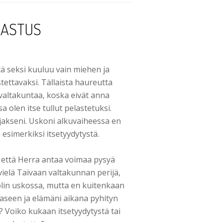
LASTUS
tä seksi kuuluu vain miehen ja
stettavaksi. Tällaista haureutta
altakuntaa, koska eivät anna
 olen itse tullut pelastetuksi.
ajakseni. Uskoni alkuvaiheessa en
 esimerkiksi itsetyydytystä.
n, että Herra antaa voimaa pysyä
 vielä Taivaan valtakunnan perijä,
 olin uskossa, mutta en kuitenkaan
vaaseen ja elämäni aikana pyhityn
 Voiko kukaan itsetyydytystä tai