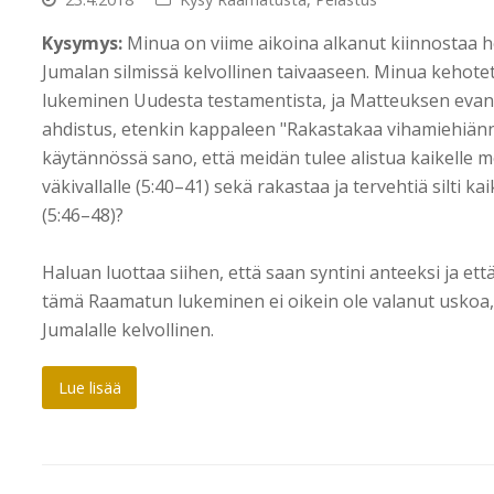
Kysymys:
Minua on viime aikoina alkanut kiinnostaa he
Jumalan silmissä kelvollinen taivaaseen. Minua kehote
lukeminen Uudesta testamentista, ja Matteuksen evank
ahdistus, etenkin kappaleen "Rakastakaa vihamiehiänne
käytännössä sano, että meidän tulee alistua kaikelle me
väkivallalle (5:40–41) sekä rakastaa ja tervehtiä silti kaik
(5:46–48)?
Haluan luottaa siihen, että saan syntini anteeksi ja e
tämä Raamatun lukeminen ei oikein ole valanut uskoa, v
Jumalalle kelvollinen.
Lue lisää