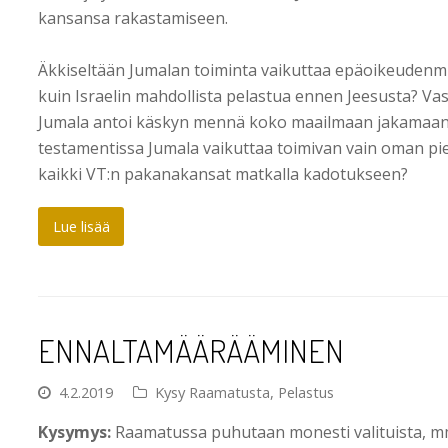
kansansa rakastamiseen.
Äkkiseltään Jumalan toiminta vaikuttaa epäoikeudenm
kuin Israelin mahdollista pelastua ennen Jeesusta? Va
Jumala antoi käskyn mennä koko maailmaan jakamaan
testamentissa Jumala vaikuttaa toimivan vain oman p
kaikki VT:n pakanakansat matkalla kadotukseen?
Lue lisää
ENNALTAMÄÄRÄÄMINEN
4.2.2019
Kysy Raamatusta
,
Pelastus
Kysymys:
Raamatussa puhutaan monesti valituista, mm