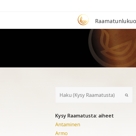
Etusivu
Raa­ma­tun­lu­ku­
Kysy Raamatusta: aiheet
Antaminen
Armo