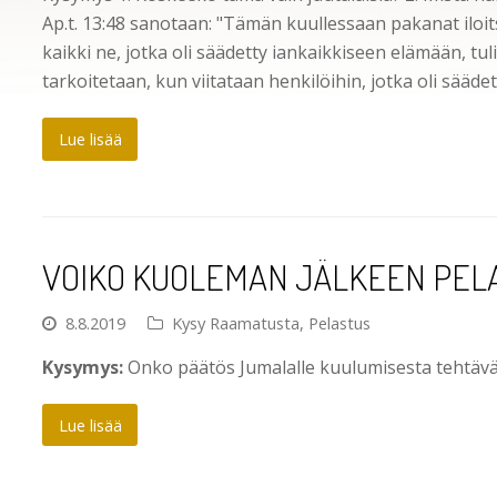
Ap.t. 13:48 sanotaan: "Tämän kuullessaan pakanat iloitsi
kaikki ne, jotka oli säädetty iankaikkiseen elämään, tu
tarkoitetaan, kun viitataan henkilöihin, jotka oli sääd
Lue lisää
VOIKO KUOLEMAN JÄLKEEN PEL
8.8.2019
Kysy Raamatusta
,
Pelastus
Kysymys:
Onko päätös Jumalalle kuulumisesta tehtävä,
Lue lisää