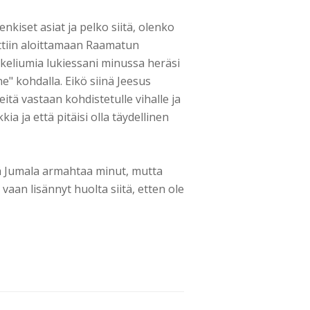
nkiset asiat ja pelko siitä, olenko
ttiin aloittamaan Raamatun
eliumia lukiessani minussa heräsi
" kohdalla. Eikö siinä Jeesus
itä vastaan kohdistetulle vihalle ja
kia ja että pitäisi olla täydellinen
ttä Jumala armahtaa minut, mutta
aan lisännyt huolta siitä, etten ole