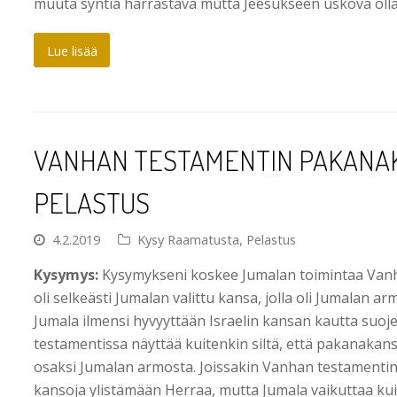
muuta syntiä harrastava mutta Jeesukseen uskova olla
Lue lisää
VANHAN TESTAMENTIN PAKANA
PELASTUS
4.2.2019
Kysy Raamatusta
,
Pelastus
Kysymys:
Kysymykseni koskee Jumalan toimintaa Vanha
oli selkeästi Jumalan valittu kansa, jolla oli Jumalan ar
Jumala ilmensi hyvyyttään Israelin kansan kautta suoje
testamentissa näyttää kuitenkin siltä, että pakanakans
osaksi Jumalan armosta. Joissakin Vanhan testamentin
kansoja ylistämään Herraa, mutta Jumala vaikuttaa kui