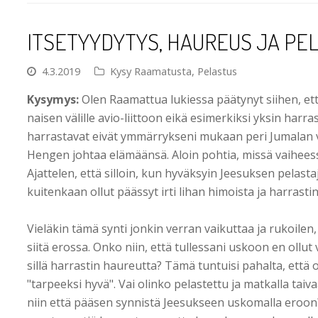
ITSETYYDYTYS, HAUREUS JA PE
4.3.2019
Kysy Raamatusta
,
Pelastus
Kysymys:
Olen Raamattua lukiessa päätynyt siihen, et
naisen välille avio-liittoon eikä esimerkiksi yksin harra
harrastavat eivät ymmärrykseni mukaan peri Jumalan v
Hengen johtaa elämäänsä. Aloin pohtia, missä vaiheessa
Ajattelen, että silloin, kun hyväksyin Jeesuksen pelast
kuitenkaan ollut päässyt irti lihan himoista ja harrastin
Vieläkin tämä synti jonkin verran vaikuttaa ja rukoile
siitä erossa. Onko niin, että tullessani uskoon en ollut
sillä harrastin haureutta? Tämä tuntuisi pahalta, että
"tarpeeksi hyvä". Vai olinko pelastettu ja matkalla tai
niin että pääsen synnistä Jeesukseen uskomalla eroon?