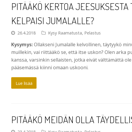
PITÄÄKÖ KERTOA JEESUKSESTA T
KELPAISI JUMALALLE?
26.4.2018
Kysy Raamatusta
,
Pelastus
Kysymys:
Ollakseni Jumalalle kelvollinen, täytyykö mi
muillekin, vai riittääkö se, että itse uskon? Olen ark
kanssa, varsinkin sellaisten, jotka eivät välttämättä ol
pääsemässä kiinni omaan uskooni.
Lue lisää
PITÄÄKÖ MEIDÄN OLLA TÄYDELLI
23.4.2018
Kysy Raamatusta
,
Pelastus