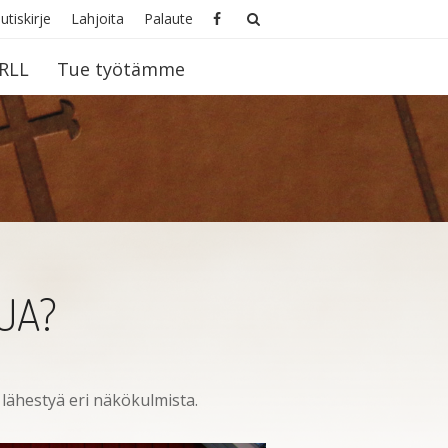
utiskirje
Lahjoita
Palaute
RLL
Tue työtämme
UA?
 lähestyä eri näkökulmista.