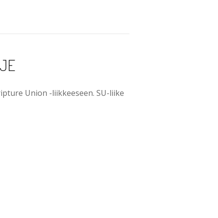
HJE
pture Union -liikkeeseen. SU-liike