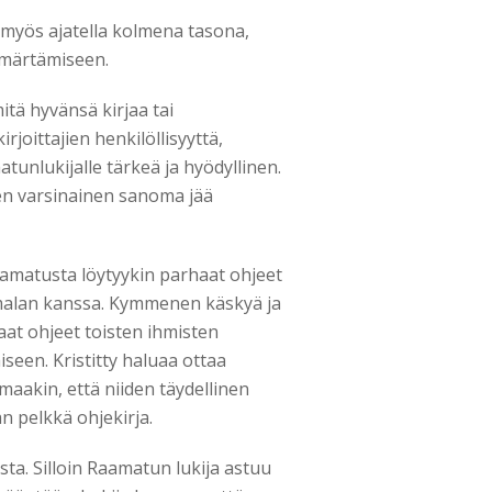
 myös ajatella kolmena tasona,
märtämiseen.
tä hyvänsä kirjaa tai
rjoittajien henkilöllisyyttä,
tunlukijalle tärkeä ja hyödyllinen.
sen varsinainen sanoma jää
amatusta löytyykin parhaat ohjeet
malan kanssa. Kymmenen käskyä ja
at ohjeet toisten ihmisten
seen. Kristitty haluaa ottaa
aakin, että niiden täydellinen
 pelkkä ohjekirja.
sta. Silloin Raamatun lukija astuu