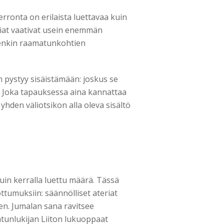
erronta on erilaista luettavaa kuin
tiat vaativat usein enemmän
denkin raamatunkohtien
 pystyy sisäistämään: joskus se
. Joka tapauksessa aina kannattaa
hden väliotsikon alla oleva sisältö
in kerralla luettu määrä. Tässä
ttumuksiin: säännölliset ateriat
nen. Jumalan sana ravitsee
atunlukijan Liiton lukuoppaat