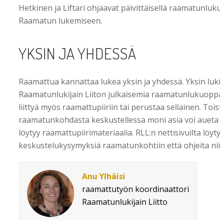
Hetkinen ja Liftari ohjaavat päivittäisellä raamatunlu
Raamatun lukemiseen.
YKSIN JA YHDESSÄ
Raamattua kannattaa lukea yksin ja yhdessä. Yksin luk
Raamatunlukijain Liiton julkaisemia raamatunlukuoppai
liittyä myös raamattupiiriin tai perustaa sellainen. Toi
raamatunkohdasta keskustellessa moni asia voi aueta 
löytyy raamattupiirimateriaalia. RLL:n nettisivuilta löyt
keskustelukysymyksiä raamatunkohtiin että ohjeita ni
Anu Ylhäisi
raamattutyön koordinaattori
Raamatunlukijain Liitto