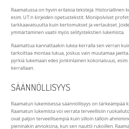
Raamatussa on hyvin erilaisia tekstejä. Historiallinen k
esim. UT:n kirjeiden opetustekstit. Monipolviset profe
tarkkaavaisuutta kuin kertomukset ja vertaukset. Joi
ymmärtäminen vaatii myös selitystekstien lukemista.
Raamattua kannattaakin lukea kerralla sen verran kuin
tarkoittaa montaa lukua, joskus vain muutamaa jaetta
pyrkiä lukemaan edes jonkinlainen kokonaisuus, esim. y
kerrallaan.
SÄÄNNÖLLISYYS
Raamatun lukemisessa säännöllisyys on tärkeämpää ku
Raamatun lukemista voi verrata terveellisiin ruokailuto
ovat paljon terveellisempiä kuin silloin tällöin ahmimi
pieninäkin annoksina, kun sen nauttii rukoillen. Raam