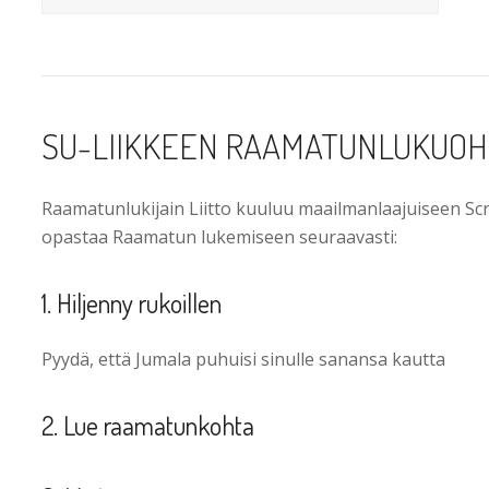
SU-LIIKKEEN RAAMATUN­LUKUO
Raamatunlukijain Liitto kuuluu maailmanlaajuiseen Scri
opastaa Raamatun lukemiseen seuraavasti:
1. Hiljenny rukoillen
Pyydä, että Jumala puhuisi sinulle sanansa kautta
2. Lue raamatunkohta