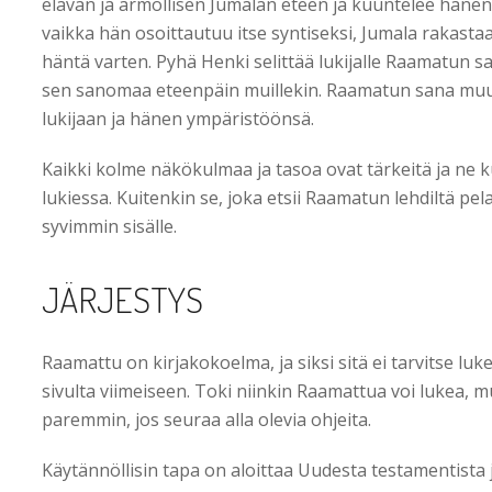
elävän ja armollisen Jumalan eteen ja kuuntelee hänen
vaikka hän osoittautuu itse syntiseksi, Jumala rakastaa
häntä varten. Pyhä Henki selittää lukijalle Raamatun sa
sen sanomaa eteenpäin muillekin. Raamatun sana muut
lukijaan ja hänen ympäristöönsä.
Kaikki kolme näkökulmaa ja tasoa ovat tärkeitä ja ne 
lukiessa. Kuitenkin se, joka etsii Raamatun lehdiltä p
syvimmin sisälle.
JÄRJESTYS
Raamattu on kirjakokoelma, ja siksi sitä ei tarvitse l
sivulta viimeiseen. Toki niinkin Raamattua voi lukea, 
paremmin, jos seuraa alla olevia ohjeita.
Käytännöllisin tapa on aloittaa Uudesta testamentista 