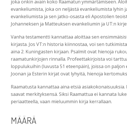
joka onkin avain koko Raamatun ymmärtämiseen. Aloit
evankeliumista, joka on neljästä evankeliumista lyhin j
evankeliumista ja sen jatko-osasta eli Apostolien teoist
Johanneksen ja Matteuksen evankeliumin ja UT:n kirjet
Vanha testamentti kannattaa aloittaa sen ensimmäisistä
kirjasta. Jos VT:n historia kiinnostaa, voi sen tutkimist
aina 2. Kuningasten kirjaan. Psalmit ovat hienoja ruko
raamatunkirjojen rinnalla. Profeettakirjoista voi tartt
loppulukuihin (luvusta 51 eteenpäin), joissa on paljon
Joonan ja Esterin kirjat ovat lyhyitä, hienoja kertomu
Raamatusta kannattaa aina etsiä asiakokonaisuuksia. N
saavat merkityksensä. Siksi Raamattua ei kannata lukea 
periaatteella, vaan mieluummin kirja kerrallaan.
MÄÄRÄ