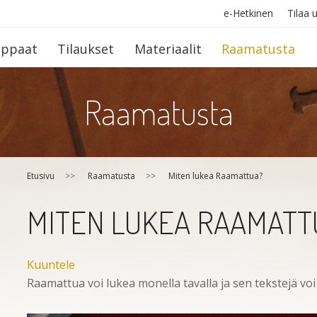
e-Hetkinen
Tilaa u
op­paat
Tilaukset
Materiaalit
Raamatusta
Raamatusta
Etusivu
>>
Raamatusta
>>
Miten lukea Raamattua?
MITEN LUKEA RAAMATT
Kuuntele
Raamattua voi lukea monella tavalla ja sen tekstejä voi