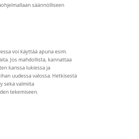
kuohjelmallaan säännölliseen
iessa voi käyttää apuna esim.
ta. Jos mahdollista, kannattaa
sten kanssa lukiessa ja
ihan uudessa valossa. Hetkisestä
yy sekä valmiita
iden tekemiseen.