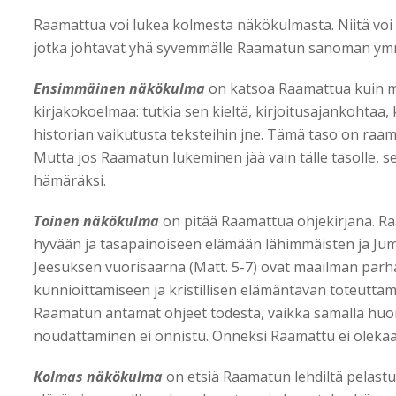
Raamattua voi lukea kolmesta näkökulmasta. Niitä voi
jotka johtavat yhä syvemmälle Raamatun sanoman ym
Ensimmäinen näkökulma
on katsoa Raamattua kuin mi
kirjakokoelmaa: tutkia sen kieltä, kirjoitusajankohtaa, ki
historian vaikutusta teksteihin jne. Tämä taso on raama
Mutta jos Raamatun lukeminen jää vain tälle tasolle, 
hämäräksi.
Toinen näkökulma
on pitää Raamattua ohjekirjana. Ra
hyvään ja tasapainoiseen elämään lähimmäisten ja Ju
Jeesuksen vuorisaarna (Matt. 5-7) ovat maailman parha
kunnioittamiseen ja kristillisen elämäntavan toteuttami
Raamatun antamat ohjeet todesta, vaikka samalla huom
noudattaminen ei onnistu. Onneksi Raamattu ei olekaan
Kolmas näkökulma
on etsiä Raamatun lehdiltä pelastu