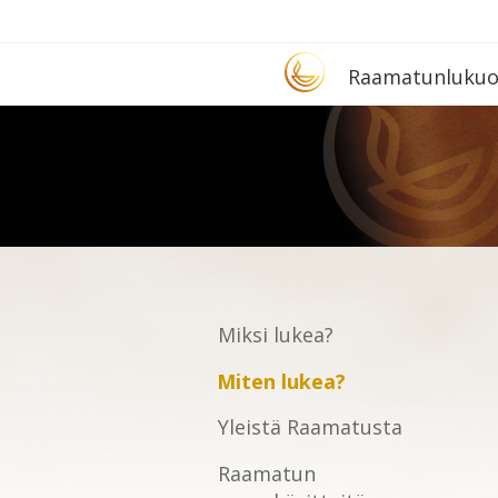
Etusivu
Raa­ma­tun­lu­ku­
Miksi lukea?
Miten lukea?
Yleistä Raamatusta
Raamatun