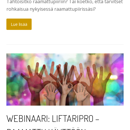
Tahtoisitko raamattupiiriin? Tai koetko, että tarvitset
rohkaisua nykyisessä raamattupiirissäsi?
Lue lisää
WEBINAARI: LIFTARIPRO –