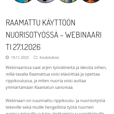
RAAMATTU KÄYTTÖÖN
NUORISOTYÖSSÄ – WEBINAARI
TI 27.1.2026
19.11.2025
Koulutuksia
Webinaarissa saat arjen työvälineitä ja ideoita siihen,
millä tavalla Raamattua voisi elävöittää ja opettaa
rippikoulussa, ja miten nuoria voisi auttaa
ymmärtämään Raamatun sanomaa.
Webinaari on suunnattu rippikoulu- ja nuorisotyötä
tekeville sekä muille hengellistä työtä nuorten
parissa tekeville ja työn aloittamista suunnitteleville.