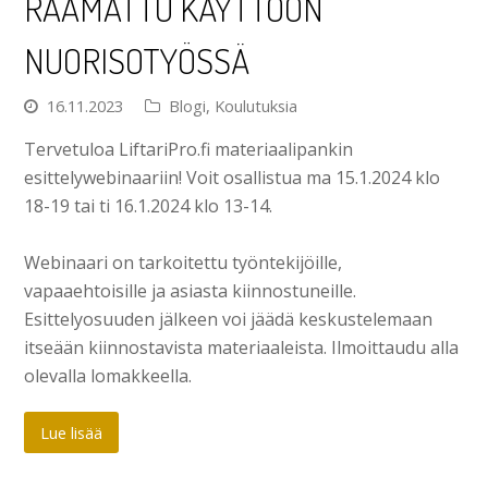
RAAMATTU KÄYTTÖÖN
NUORISOTYÖSSÄ
16.11.2023
Blogi
,
Koulutuksia
Tervetuloa LiftariPro.fi materiaalipankin
esittelywebinaariin! Voit osallistua ma 15.1.2024 klo
18-19 tai ti 16.1.2024 klo 13-14.
Webinaari on tarkoitettu työntekijöille,
vapaaehtoisille ja asiasta kiinnostuneille.
Esittelyosuuden jälkeen voi jäädä keskustelemaan
itseään kiinnostavista materiaaleista. Ilmoittaudu alla
olevalla lomakkeella.
Lue lisää