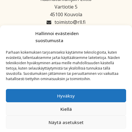
Vartiotie 5
45100 Kouvola
toimisto
rll.fi
045 1223 664
Hallinnoi evästeiden
suostumusta
Parhaan kokemuksen tarjoamiseksi käytämme teknologioita, kuten
evästeitä, tallentaaksemme ja/tai käyttääksemme laitetietoja. Näiden
tekniikoiden hyväksyminen antaa meille mahdollisuuden käsitellä
tietoja, kuten selauskäyttäytymistä tai yksilöllisiä tunnuksia tällä
sivustolla. Suostumuksen jättäminen tai peruuttaminen voi vaikuttaa
haitallisesti tiettyihin ominaisuuksiin ja toimintoihin.
Hyväksy
Kiellä
Copyright: All Rights Reserved. Powered by
WordPress
.
Näytä asetukset