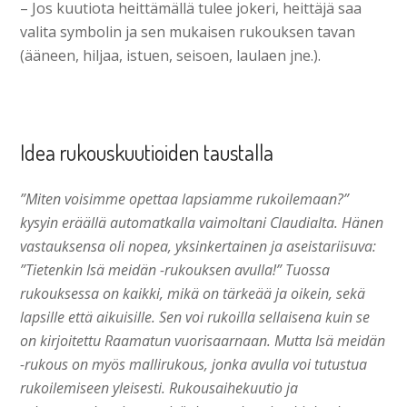
– Jos kuutiota heittämällä tulee jokeri, heittäjä saa
valita symbolin ja sen mukaisen rukouksen tavan
(ääneen, hiljaa, istuen, seisoen, laulaen jne.).
Idea rukouskuutioiden taustalla
”Miten voisimme opettaa lapsiamme rukoilemaan?”
kysyin eräällä automatkalla vaimoltani Claudialta. Hänen
vastauksensa oli nopea, yksinkertainen ja aseistariisuva:
”Tietenkin Isä meidän -rukouksen avulla!” Tuossa
rukouksessa on kaikki, mikä on tärkeää ja oikein, sekä
lapsille että aikuisille. Sen voi rukoilla sellaisena kuin se
on kirjoitettu Raamatun vuorisaarnaan. Mutta Isä meidän
-rukous on myös malliru­kous, jonka avulla voi tutustua
rukoilemiseen yleisesti. Rukousaihekuu­tio ja