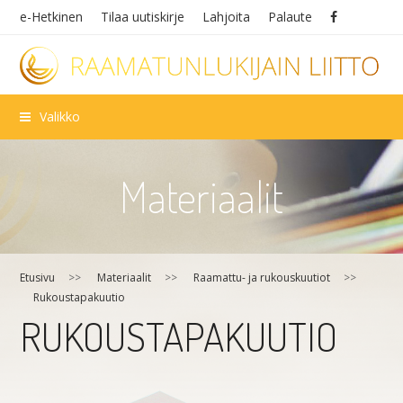
e-Hetkinen
Tilaa uutiskirje
Lahjoita
Palaute
Valikko
Materiaalit
Etusivu
>>
Materiaalit
>>
Raamattu- ja rukouskuutiot
>>
Rukoustapakuutio
RUKOUSTAPAKUUTIO