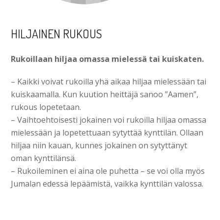
HILJAINEN RUKOUS
Rukoillaan hiljaa omassa mielessä tai kuiskaten.
– Kaikki voivat rukoilla yhä aikaa hiljaa mielessään tai
kuiskaamalla. Kun kuution heittäjä sanoo ”Aa­men”,
rukous lopetetaan.
– Vaihtoehtoisesti jokainen voi rukoilla hiljaa omas­sa
mielessään ja lopetettuaan sytyttää kynttilän. Ollaan
hiljaa niin kauan, kunnes jokainen on sytyt­tänyt
oman kynttilänsä.
– Rukoileminen ei aina ole puhetta – se voi olla myös
Jumalan edessä lepäämistä, vaikka kynttilän valossa.