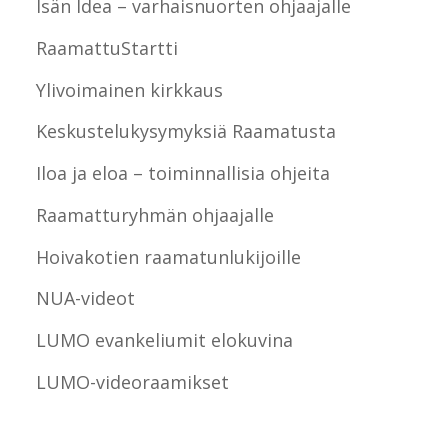
Isän Idea – varhaisnuorten ohjaajalle
RaamattuStartti
Ylivoimainen kirkkaus
Keskustelukysymyksiä Raamatusta
Iloa ja eloa – toiminnallisia ohjeita
Raamatturyhmän ohjaajalle
Hoivakotien raamatunlukijoille
NUA-videot
LUMO evankeliumit elokuvina
LUMO-videoraamikset