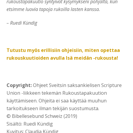
rukoustapakuutio syntyivät kysymykseni pohjalta, kun
etsimme luovia tapoja rukoilla lasten kanssa.
– Ruedi Kündig
Tutustu myös erillisiin ohjeisiin, miten opettaa
rukouskuutioiden avulla Isä meidän -rukousta!
Copyright:
Ohjeet Sveitsin saksankielisen Scripture
Union -liikkeen tekemän Rukoustapakuution
käyttämiseen. Ohjeita ei saa käyttää muuhun
tarkoitukseen ilman tekijän suostumusta.
© Bibellesebund Schweiz (2019)
Sisältö: Ruedi Kündig
Kuvitus: Claudia Kündig