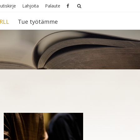
utiskirje
Lahjoita
Palaute
RLL
Tue työtämme