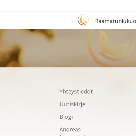
Etusivu
Raa­ma­tun­lu­ku­
Yhteystiedot
Uutiskirje
Blogi
Andreas-