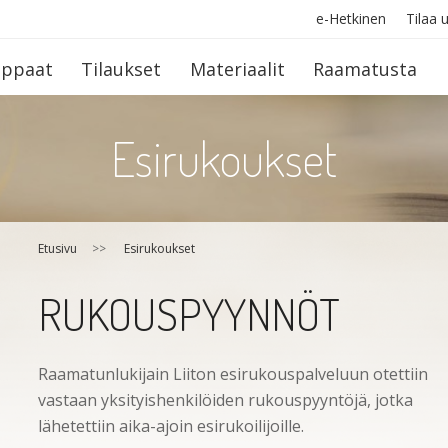
e-Hetkinen
Tilaa u
op­paat
Tilaukset
Materiaalit
Raamatusta
Esirukoukset
Etusivu
>>
Esirukoukset
RUKOUSPYYNNÖT
Raamatunlukijain Liiton esirukouspalveluun otettiin
vastaan yksityishenkilöiden rukouspyyntöjä, jotka
lähetettiin aika-ajoin esirukoilijoille.