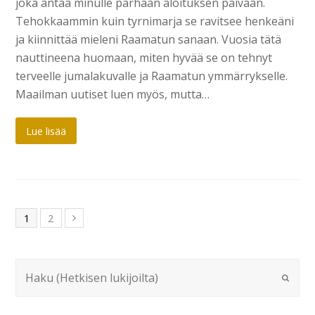
joka antaa minulle parhaan aloituksen päivään.
Tehokkaammin kuin tyrnimarja se ravitsee henkeäni
ja kiinnittää mieleni Raamatun sanaan. Vuosia tätä
nauttineena huomaan, miten hyvää se on tehnyt
terveelle jumalakuvalle ja Raamatun ymmärrykselle.
Maailman uutiset luen myös, mutta…
Lue lisää
1
2