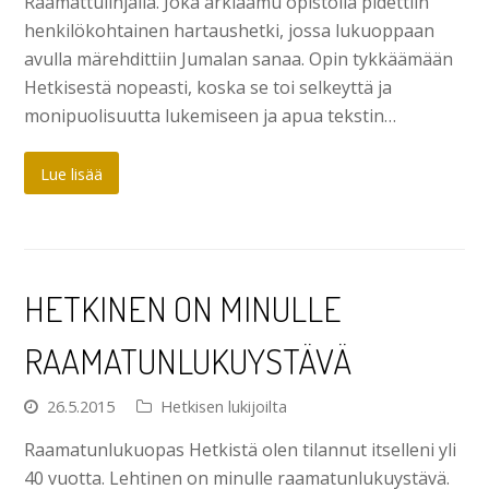
Raamattulinjalla. Joka arkiaamu opistolla pidettiin
henkilökohtainen hartaushetki, jossa lukuoppaan
avulla märehdittiin Jumalan sanaa. Opin tykkäämään
Hetkisestä nopeasti, koska se toi selkeyttä ja
monipuolisuutta lukemiseen ja apua tekstin…
Lue lisää
HETKINEN ON MINULLE
RAAMATUNLUKU­YSTÄVÄ
26.5.2015
Hetkisen lukijoilta
Raamatunlukuopas Hetkistä olen tilannut itselleni yli
40 vuotta. Lehtinen on minulle raamatunlukuystävä.