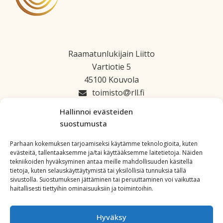
Raamatunlukijain Liitto
Vartiotie 5
45100 Kouvola
toimisto
rll.fi
045 1223 664
Hallinnoi evästeiden
suostumusta
Parhaan kokemuksen tarjoamiseksi käytämme teknologioita, kuten
evästeitä, tallentaaksemme ja/tai käyttääksemme laitetietoja. Näiden
tekniikoiden hyväksyminen antaa meille mahdollisuuden käsitellä
tietoja, kuten selauskäyttäytymistä tai yksilöllisiä tunnuksia tällä
sivustolla. Suostumuksen jättäminen tai peruuttaminen voi vaikuttaa
haitallisesti tiettyihin ominaisuuksiin ja toimintoihin.
Hyväksy