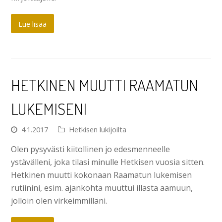
Lue lisää
HETKINEN MUUTTI RAAMATUN
LUKEMISENI
4.1.2017
Hetkisen lukijoilta
Olen pysyvästi kiitollinen jo edesmenneelle
ystävälleni, joka tilasi minulle Hetkisen vuosia sitten.
Hetkinen muutti kokonaan Raamatun lukemisen
rutiinini, esim. ajankohta muuttui illasta aamuun,
jolloin olen virkeimmilläni.