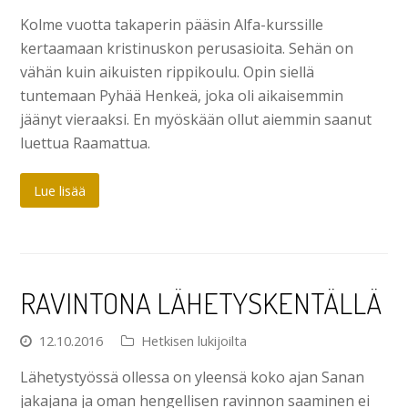
Kolme vuotta takaperin pääsin Alfa-kurssille
kertaamaan kristinuskon perusasioita. Sehän on
vähän kuin aikuisten rippikoulu. Opin siellä
tuntemaan Pyhää Henkeä, joka oli aikaisemmin
jäänyt vieraaksi. En myöskään ollut aiemmin saanut
luettua Raamattua.
Lue lisää
RAVINTONA LÄHETYSKENTÄLLÄ
12.10.2016
Hetkisen lukijoilta
Lähetystyössä ollessa on yleensä koko ajan Sanan
jakajana ja oman hengellisen ravinnon saaminen ei