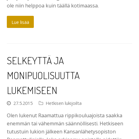
ole niin helppoa kuin täällä kotimaassa.
Lue lisää
SELKEYTTÄ JA
MONIPUOLISUUTTA
LUKEMISEEN
27.5.2015
Hetkisen lukijoilta
Olen lukenut Raamattua rippikouluajoista saakka
enemmän tai vähemmän säännöllisesti. Hetkiseen
tutustuin lukion jälkeen Kansanlähetysopiston