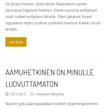
Se pitää huolen, että vietän Raamatun sanan
seurassa hiljaisen hetken. Viime vuosina selitykset
ovat tulleet erityisen lähelle. Olen jakanut iloani
oppaasta myös jonkun ystäväni kanssa. Kaikki muut
lehdet…
Lue lisää
AAMUHETKINEN ON MINULLE
LUOVUTTAMATON
25.5.2015
Hetkisen lukijoilta
Nautin joka aamupalallani tuhdin vitamiinipommin,