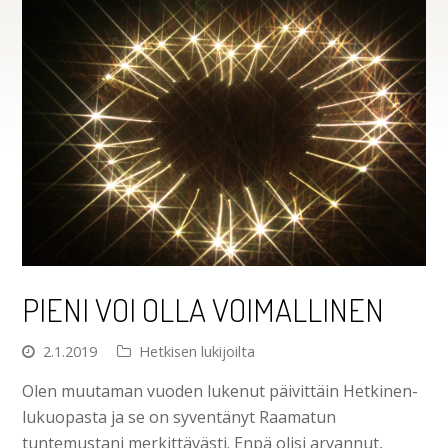
PIENI VOI OLLA VOIMALLINEN
2.1.2019
Hetkisen lukijoilta
Olen muutaman vuoden lukenut päivittäin Hetkinen-
lukuopasta ja se on syventänyt Raamatun
tuntemustani merkittävästi. Enpä olisi arvannut,