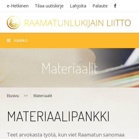
e-Hetkinen
Tilaa uutiskirje
Lahjoita
Palaute
Valikko
Materiaalit
Etusivu
>>
Materiaalit
MA­TE­RI­AA­LI­PANK­KI
Teet arvokasta työtä, kun viet Raamatun sanomaa