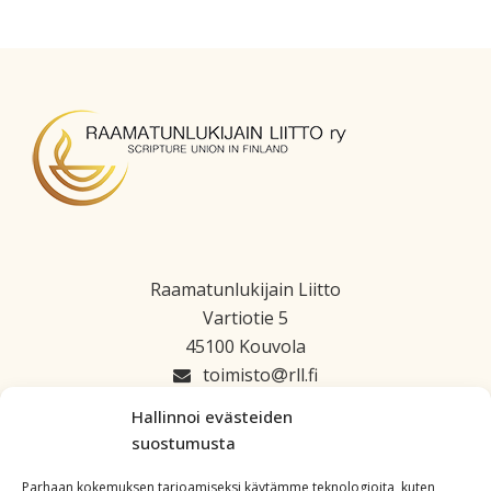
Raamatunlukijain Liitto
Vartiotie 5
45100 Kouvola
toimisto
rll.fi
045 1223 664
Hallinnoi evästeiden
suostumusta
Parhaan kokemuksen tarjoamiseksi käytämme teknologioita, kuten