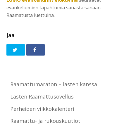
LUMO evankeliumit elokuvina
seuraavat
evankeliumien tapahtumia sanasta sanaan
Raamatusta luettuina.
Jaa
Raamattumaraton – lasten kanssa
Lasten Raamattusovellus
Perheiden viikkokalenteri
Raamattu- ja rukouskuutiot