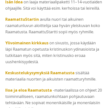
Isän Idea
on laaja materiaalipaketti 11–14-vuotiaiden
ohjaajille. Sitä voi käyttää esim. kerhoissa tai leireillä.
RaamattuStartin
avulla nuori tai aikuinen
raamatunluvun aloittelija saa hyvän yleiskuvan koko
Raamatusta. RaamattuStartti sopii myös ryhmille.
Ylivoimainen kirkkaus
on sivusto, jossa käydään
läpi Raamatun opetusta kristinuskon ydinasioista ja
tutkitaan myös sitä, miten kristinusko eroaa
uushenkisyydestä.
Keskustelukysymyksiä Raamatusta
sisältää
materiaalia nuorten ja aikuisten raamatturyhmille.
Iloa ja eloa Raamatusta
-materiaalissa on ohjeet 20
toiminnalliseen, raamatunkohtaan pohjautuvaan
tehtävään. Ne sopivat monenikäisille ja monenlaisiin