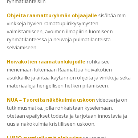
ryhmätilanteisiin.
Ohjeita raamatturyhmän ohjaajalle
sisältää mm.
vinkkejä hyvien ramattupiirikysymysten
valmistamiseen, avoimen ilmapiirin luomiseen
ryhmätilanteessa ja neuvoja pulmatilanteista
selviämiseen.
Hoivakotien raamatunlukijoille
rohkaisee
menemään lukemaan Raamattua hoivakotien
asukkaille ja antaa käytännön ohjeita ja vinkkejä sekä
materiaaleja hengellisen hetken pitämiseen.
NUA – Tuoreita näkökulmia uskoon
videosarja on
tutkimusmatka, jolla rohkaistaan kyselemään,
otetaan epäilykset todesta ja tarjotaan innostavia ja
uusia näkökulmia kristilliseen uskoon.