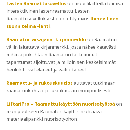
Lasten Raamattusovellus
on mobiililaitteilla toimiva
interaktiivinen lastenraamattu. Lasten
Raamattusovelluksesta on tehty myös
Ihmeellinen
suunnitelma -lehti
.
Raamatun aikajana -kirjanmerkki
on Raamatun
väliin laitettava kirjanmerkki, josta näkee kätevästi
mihin ajankohtaan Raamatun tärkeimmät
tapahtumat sijoittuvat ja milloin sen keskeisimmät
henkilöt ovat eläneet ja vaikuttaneet.
Raamattu- ja rukouskuutiot
auttavat tutkimaan
raamatunkohtaa ja rukoilemaan monipuolisesti.
LiftariPro – Raamattu käyttöön nuorisotyössä
on
monipuoliseen Raamatun käyttöön ohjaava
materiaalipankki nuorisotyöhön.