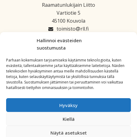
Raamatunlukijain Liitto
Vartiotie 5
45100 Kouvola
toimisto
rll.fi
045 1223 664
Hallinnoi evästeiden
suostumusta
Parhaan kokemuksen tarjoamiseksi käytämme teknologioita, kuten
evästeitä, tallentaaksemme ja/tai käyttääksemme laitetietoja. Näiden
tekniikoiden hyväksyminen antaa meille mahdollisuuden käsitellä
tietoja, kuten selauskäyttäytymistä tai yksilöllisiä tunnuksia tällä
sivustolla. Suostumuksen jättäminen tai peruuttaminen voi vaikuttaa
haitallisesti tiettyihin ominaisuuksiin ja toimintoihin.
Hyväksy
Kiellä
Copyright: All Rights Reserved. Powered by
WordPress
.
Näytä asetukset