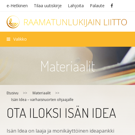
e-Hetkinen
Tilaa uutiskirje
Lahjoita
Palaute
Valikko
Materiaalit
Etusivu
>>
Materiaalit
>>
Isän Idea – varhaisnuorten ohjaajalle
OTA ILOKSI ISÄN IDEA
Isän Idea on laaja ja monikäyttöinen ideapankki