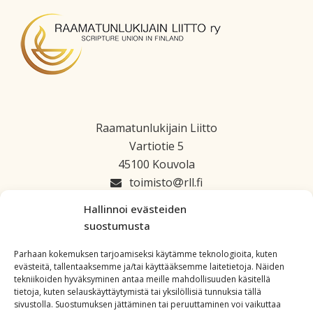
Raamatunlukijain Liitto
Vartiotie 5
45100 Kouvola
toimisto
rll.fi
045 1223 664
Hallinnoi evästeiden
suostumusta
Parhaan kokemuksen tarjoamiseksi käytämme teknologioita, kuten
evästeitä, tallentaaksemme ja/tai käyttääksemme laitetietoja. Näiden
tekniikoiden hyväksyminen antaa meille mahdollisuuden käsitellä
tietoja, kuten selauskäyttäytymistä tai yksilöllisiä tunnuksia tällä
sivustolla. Suostumuksen jättäminen tai peruuttaminen voi vaikuttaa