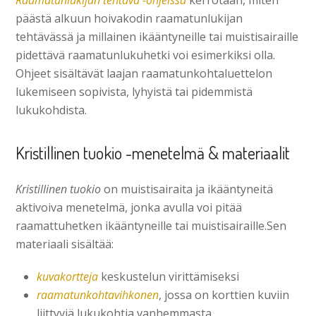
päästä alkuun hoivakodin raamatunlukijan
tehtävässä ja millainen ikääntyneille tai muistisairaille
pidettävä raamatunlukuhetki voi esimerkiksi olla.
Ohjeet sisältävät laajan raamatunkohtaluettelon
lukemiseen sopivista, lyhyistä tai pidemmistä
lukukohdista.
Kristillinen tuokio -menetelmä & materiaalit
Kristillinen tuokio
on muistisairaita ja ikääntyneitä
aktivoiva menetelmä, jonka avulla voi pitää
raamattuhetken ikääntyneille tai muistisairaille.Sen
materiaali sisältää:
kuvakortteja
keskustelun virittämiseksi
raamatunkohtavihkonen
, jossa on korttien kuviin
liittyviä lukukohtia vanhemmasta