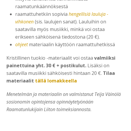
raamatunkäännöksestä
raamattuhetkiin sopivia
hengellisiä lauluja -
vihkonen
(sis. laulujen sanat). Lauluihin on
saatavilla myös musiikki, minkä voi ostaa
erikseen sähköisenä tiedostona (20 €).
ohjeet
materiaalin käyttöön raamattuhetkissä
Kristillinen tuokio -materiaalit voi ostaa
valmiiksi
painettuina yht. 30 € + postikulut.
Lisäksi on
saatavilla musiikki sähköisesti hintaan 20 €.
Tilaa
materiaalit
tällä lomakkeella
Menetelmän ja materiaalin on valmistanut Teija Väinölä
sosionomin opintojensa opinnäytetyönään
Raamatunlukijain Liiton toimeksiannosta.