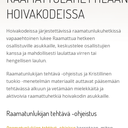
HOIVAKODEISSA
Hoivakodeissa järjestettävissä raamatunlukuhetkissä
vapaaehtoinen lukee Raamattua hetkeen
osallistuville asukkaille, keskustelee osallistujien
kanssa ja mahdollisesti laulattaa virren tai
hengellisen laulun.
Raamatunlukijan tehtävä -ohjeistus ja Kristillinen
tuokio -menetelmän materiaalit auttavat pääsemään
tehtävässä alkuun ja vetämään mielekkäitä ja
aktivoivia raamattuhetkiä hoivakodin asukkaille.
Raamatunlukijan tehtävä -ohjeistus
Raamatunlukijan tehtävä -ohjeissa
kerrotaan, miten