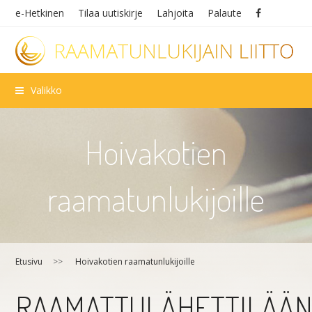
e-Hetkinen
Tilaa uutiskirje
Lahjoita
Palaute
Valikko
Hoivakotien
raamatunlukijoille
Etusivu
>>
Hoivakotien raamatunlukijoille
RAAMATTULÄHETTILÄÄ