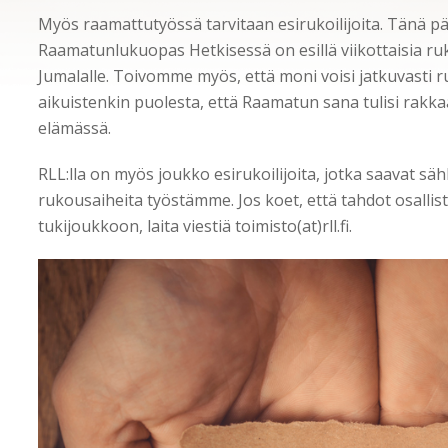
Myös raamattutyössä tarvitaan esirukoilijoita. Tänä
Raamatunlukuopas Hetkisessä on esillä viikottaisia ru
Jumalalle. Toivomme myös, että moni voisi jatkuvasti ru
aikuistenkin puolesta, että Raamatun sana tulisi rakk
elämässä.
RLL:lla on myös joukko esirukoilijoita, jotka saavat sä
rukousaiheita työstämme. Jos koet, että tahdot osallist
tukijoukkoon, laita viestiä toimisto(at)rll.fi.