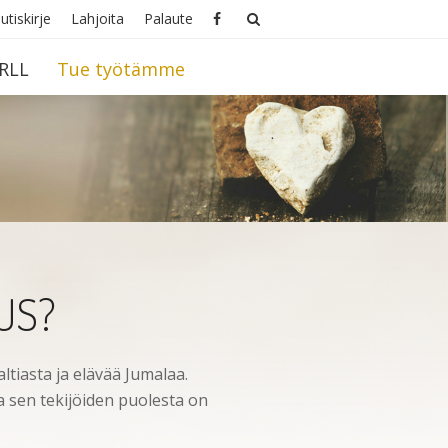
utiskirje
Lahjoita
Palaute
RLL
Tue työtämme
US?
altiasta ja elävää Jumalaa.
 sen tekijöiden puolesta on