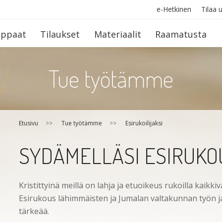
e-Hetkinen
Tilaa u
op­paat
Tilaukset
Materiaalit
Raamatusta
Tue työtämme
Etusivu
>>
Tue työtämme
>>
Esirukoilijaksi
SYDÄMELLÄSI ESIRUKO
Kristittyinä meillä on lahja ja etuoikeus rukoilla kaikkiv
Esirukous lähimmäisten ja Jumalan valtakunnan työn ja
tärkeää.