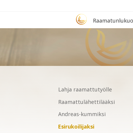
Etusivu
Raa­ma­tun­lu­ku­
Lahja raamattutyölle
Raamattulähettilääksi
Andreas-kummiksi
Esirukoilijaksi