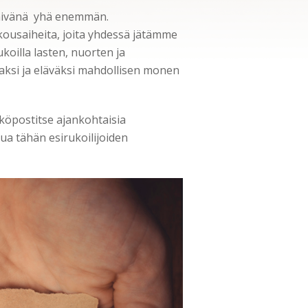
 päivänä yhä enemmän.
kousaiheita, joita yhdessä jätämme
koilla lasten, nuorten ja
aaksi ja eläväksi mahdollisen monen
hköpostitse ajankohtaisia
ua tähän esirukoilijoiden