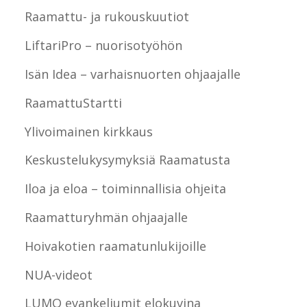
Raamattu- ja rukouskuutiot
LiftariPro – nuorisotyöhön
Isän Idea – varhaisnuorten ohjaajalle
RaamattuStartti
Ylivoimainen kirkkaus
Keskustelukysymyksiä Raamatusta
Iloa ja eloa – toiminnallisia ohjeita
Raamatturyhmän ohjaajalle
Hoivakotien raamatunlukijoille
NUA-videot
LUMO evankeliumit elokuvina