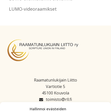
LUMO-videoraamikset
Raamatunlukijain Liitto
Vartiotie 5
45100 Kouvola
toimisto
rll.fi
045 1223 664
Hallinnoi evästeiden