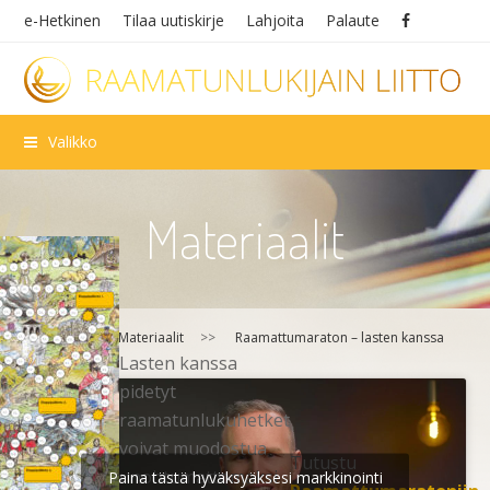
e-Hetkinen
Tilaa uutiskirje
Lahjoita
Palaute
Valikko
Materiaalit
Etusivu
>>
Materiaalit
>>
Raamattumaraton – lasten kanssa
Lasten kanssa
pidetyt
raamatunlukuhetket
voivat muodostua
Tutustu
unohtumattomaksi
Paina tästä hyväksyäksesi markkinointi