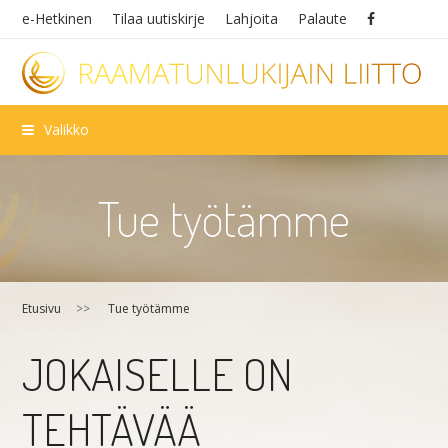
e-Hetkinen
Tilaa uutiskirje
Lahjoita
Palaute
Valikko
Tue työtämme
Etusivu
>>
Tue työtämme
JOKAISELLE ON
TEHTÄVÄÄ