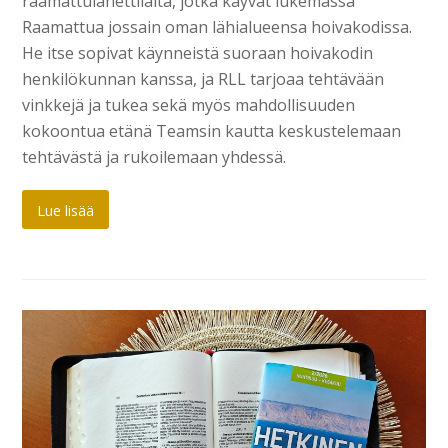
raamattulähettiläitä, jotka käyvät lukemassa
Raamattua jossain oman lähialueensa hoivakodissa.
He itse sopivat käynneistä suoraan hoivakodin
henkilökunnan kanssa, ja RLL tarjoaa tehtävään
vinkkejä ja tukea sekä myös mahdollisuuden
kokoontua etänä Teamsin kautta keskustelemaan
tehtävästä ja rukoilemaan yhdessä.
Lue lisää