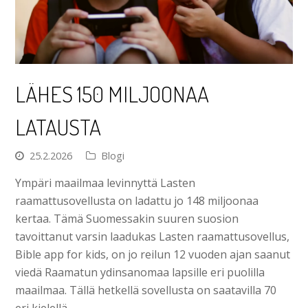
LÄHES 150 MILJOONAA
LATAUSTA
25.2.2026
Blogi
Ympäri maailmaa levinnyttä Lasten
raamattusovellusta on ladattu jo 148 miljoonaa
kertaa. Tämä Suomessakin suuren suosion
tavoittanut varsin laadukas Lasten raamattusovellus,
Bible app for kids, on jo reilun 12 vuoden ajan saanut
viedä Raamatun ydinsanomaa lapsille eri puolilla
maailmaa. Tällä hetkellä sovellusta on saatavilla 70
eri kielellä.