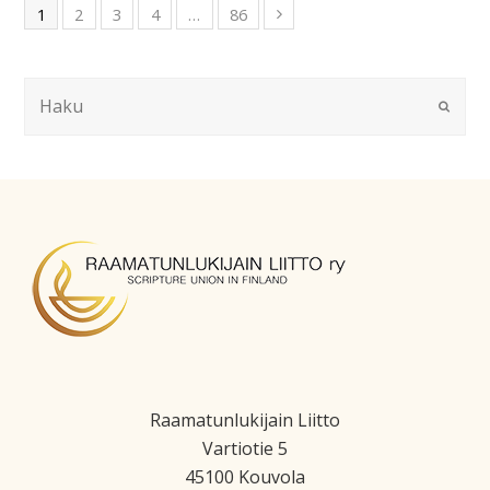
1
2
3
4
…
86
Raamatunlukijain Liitto
Vartiotie 5
45100 Kouvola