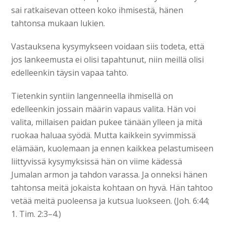
sai ratkaisevan otteen koko ihmisestä, hänen
tahtonsa mukaan lukien.
Vastauksena kysymykseen voidaan siis todeta, että
jos lankeemusta ei olisi tapahtunut, niin meillä olisi
edelleenkin täysin vapaa tahto.
Tietenkin syntiin langenneella ihmisellä on
edelleenkin jossain määrin vapaus valita. Hän voi
valita, millaisen paidan pukee tänään ylleen ja mitä
ruokaa haluaa syödä. Mutta kaikkein syvimmissä
elämään, kuolemaan ja ennen kaikkea pelastumiseen
liittyvissä kysymyksissä hän on viime kädessä
Jumalan armon ja tahdon varassa. Ja onneksi hänen
tahtonsa meitä jokaista kohtaan on hyvä. Hän tahtoo
vetää meitä puoleensa ja kutsua luokseen. (Joh. 6:44;
1. Tim. 2:3–4.)