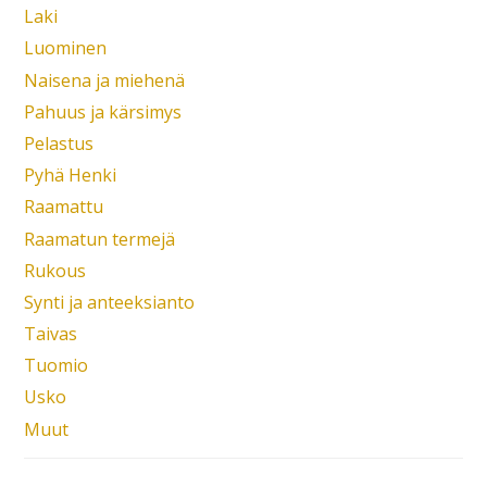
Laki
Luominen
Naisena ja miehenä
Pahuus ja kärsimys
Pelastus
Pyhä Henki
Raamattu
Raamatun termejä
Rukous
Synti ja anteeksianto
Taivas
Tuomio
Usko
Muut