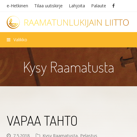
e-Hetkinen
Tilaa uutiskirje
Lahjoita
Palaute
Valikko
Kysy Raamatusta
VAPAA TAHTO
7.5.2018
Kysy Raamatusta
,
Pelastus