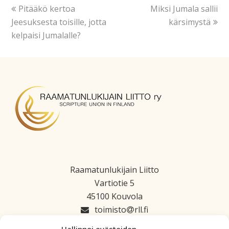
Pitääkö kertoa
Miksi Jumala sallii
Jeesuksesta toisille, jotta
kärsimystä
kelpaisi Jumalalle?
Raamatunlukijain Liitto
Vartiotie 5
45100 Kouvola
toimisto
rll.fi
045 1223 664