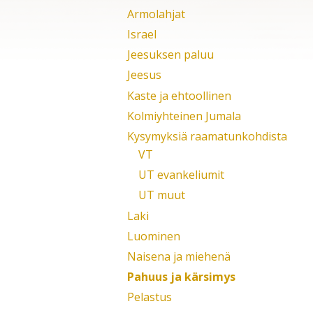
Armolahjat
Israel
Jeesuksen paluu
Jeesus
Kaste ja ehtoollinen
Kolmiyhteinen Jumala
Kysymyksiä raamatunkohdista
VT
UT evankeliumit
UT muut
Laki
Luominen
Naisena ja miehenä
Pahuus ja kärsimys
Pelastus