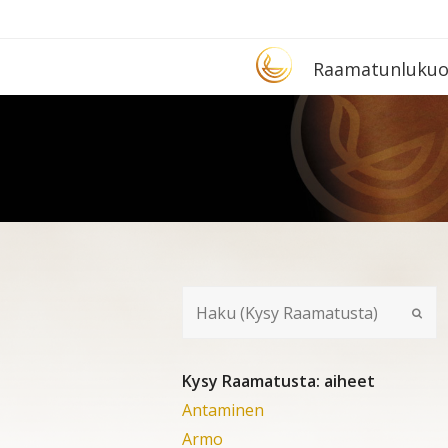
Etusivu
Raa­ma­tun­lu­ku­
Kysy Raamatusta: aiheet
Antaminen
Armo