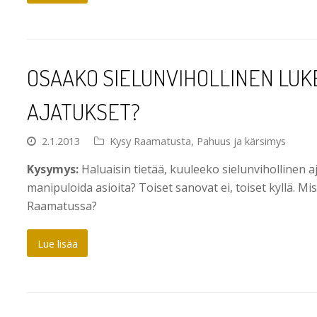
OSAAKO SIELUNVIHOLLINEN LUK
AJATUKSET?
2.1.2013
Kysy Raamatusta
,
Pahuus ja kärsimys
Kysymys:
Haluaisin tietää, kuuleeko sielunvihollinen a
manipuloida asioita? Toiset sanovat ei, toiset kyllä. Mi
Raamatussa?
Lue lisää