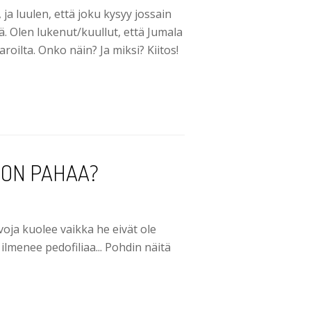
a luulen, että joku kysyy jossain
tä. Olen lukenut/kuullut, että Jumala
aroilta. Onko näin? Ja miksi? Kiitos!
JON PAHAA?
voja kuolee vaikka he eivät ole
 ilmenee pedofiliaa... Pohdin näitä