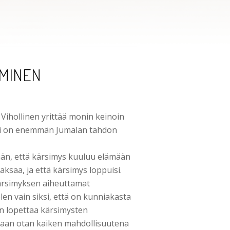
EMINEN
 Vihollinen yrittää monin keinoin
umpi on enemmän Jumalan tahdon
nän, että kärsimys kuuluu elämään
ksaa, ja että kärsimys loppuisi.
ärsimyksen aiheuttamat
en vain siksi, että on kunniakasta
an lopettaa kärsimysten
ä, vaan otan kaiken mahdollisuutena