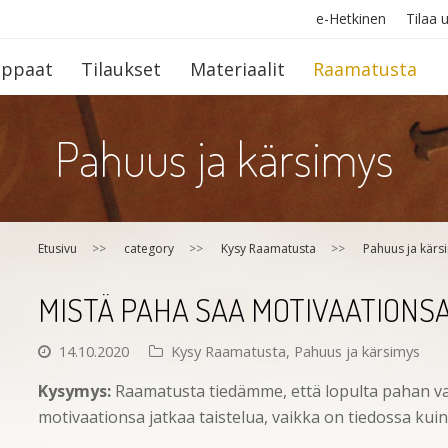
e-Hetkinen
Tilaa u
op­paat
Tilaukset
Materiaalit
Raamatusta
Pahuus ja kärsimys
Etusivu
>>
category
>>
Kysy Raamatusta
>>
Pahuus ja kärs
MISTÄ PAHA SAA MOTIVAATIONSA
14.10.2020
Kysy Raamatusta
,
Pahuus ja kärsimys
Kysymys:
Raamatusta tiedämme, että lopulta pahan va
motivaationsa jatkaa taistelua, vaikka on tiedossa kuin