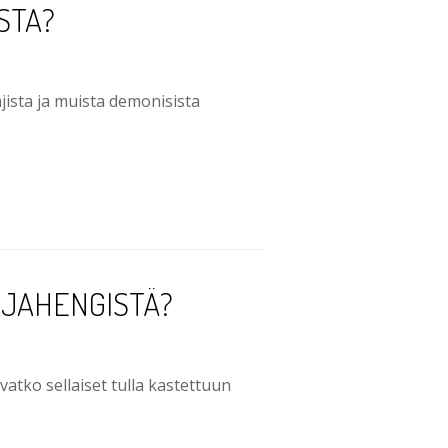
STA?
ista ja muista demonisista
AJAHENGISTÄ?
atko sellaiset tulla kastettuun