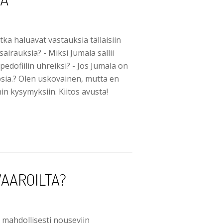
tka haluavat vastauksia tällaisiin
sairauksia? - Miksi Jumala sallii
 pedofiilin uhreiksi? - Jos Jumala on
apsia.? Olen uskovainen, mutta en
in kysymyksiin. Kiitos avusta!
VAAROILTA?
i mahdollisesti nouseviin