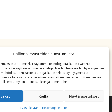
Hallinnoi evästeiden suostumusta
emuksen tarjoamiseksi käytämme teknologioita, kuten evästeitä,
emme ja/tai käyttääksemme laitetietoja. Näiden tekniikoiden hyväksyminen
 mahdollisuuden käsitellä tietoja, kuten selauskäyttäytymistä tai
 tunnuksia tällä sivustolla. Suostumuksen jättäminen tai peruuttaminen voi
tallisesti tiettyihin ominaisuuksiin ja toimintoihin.
yväksy
Kiellä
Näytä asetukset
Evästekäytäntö
Tietosuojaseloste