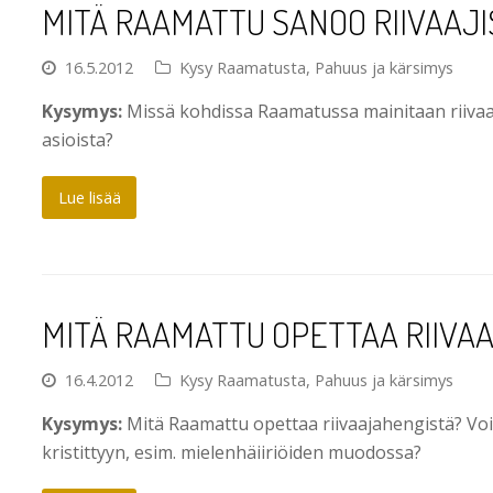
MITÄ RAAMATTU SANOO RIIVAAJI
16.5.2012
Kysy Raamatusta
,
Pahuus ja kärsimys
Kysymys:
Missä kohdissa Raamatussa mainitaan riivaaj
asioista?
Lue lisää
MITÄ RAAMATTU OPETTAA RIIVA
16.4.2012
Kysy Raamatusta
,
Pahuus ja kärsimys
Kysymys:
Mitä Raamattu opettaa riivaajahengistä? Voiv
kristittyyn, esim. mielenhäiiriöiden muodossa?