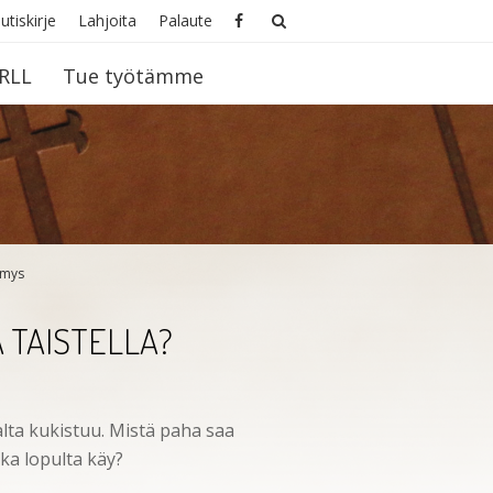
utiskirje
Lahjoita
Palaute
RLL
Tue työtämme
imys
 TAISTELLA?
lta kukistuu. Mistä paha saa
ka lopulta käy?