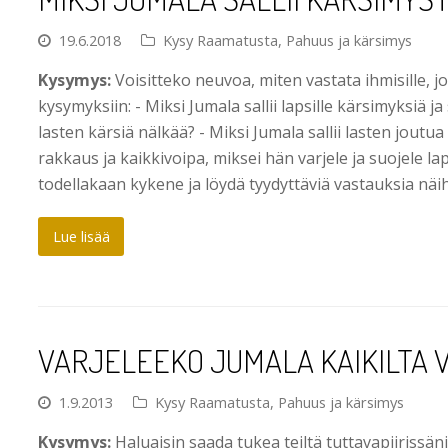
19.6.2018
Kysy Raamatusta
,
Pahuus ja kärsimys
Kysymys:
Voisitteko neuvoa, miten vastata ihmisille, jo
kysymyksiin: - Miksi Jumala sallii lapsille kärsimyksiä ja 
lasten kärsiä nälkää? - Miksi Jumala sallii lasten joutua
rakkaus ja kaikkivoipa, miksei hän varjele ja suojele l
todellakaan kykene ja löydä tyydyttäviä vastauksia näih
Lue lisää
VARJELEEKO JUMALA KAIKILTA 
1.9.2013
Kysy Raamatusta
,
Pahuus ja kärsimys
Kysymys:
Haluaisin saada tukea teiltä tuttavapiirissän