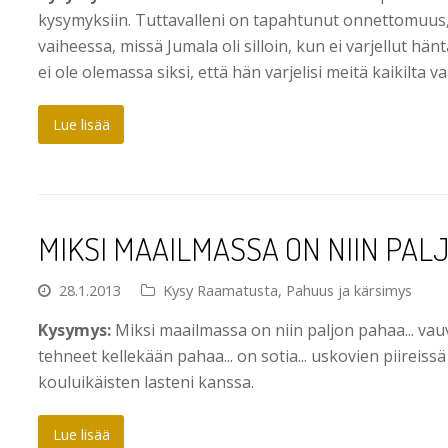
kysymyksiin. Tuttavalleni on tapahtunut onnettomuus, j
vaiheessa, missä Jumala oli silloin, kun ei varjellut hän
ei ole olemassa siksi, että hän varjelisi meitä kaikilta va
Lue lisää
MIKSI MAAILMASSA ON NIIN PAL
28.1.2013
Kysy Raamatusta
,
Pahuus ja kärsimys
Kysymys:
Miksi maailmassa on niin paljon pahaa... vau
tehneet kellekään pahaa... on sotia... uskovien piireissä
kouluikäisten lasteni kanssa.
Lue lisää