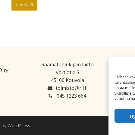
Lue lisää
Raamatunlukijain Liitto
Vartiotie 5
Parhaan kok
45100 Kouvola
tallentaaks
toimisto
rll.fi
antaa meille
yksilöllisiä
045 1223 664
vaikuttaa hai
H
d by
WordPress
.