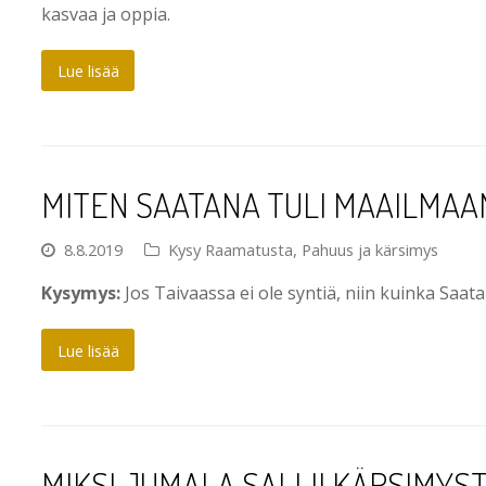
kasvaa ja oppia.
Lue lisää
MITEN SAATANA TULI MAAILMAA
8.8.2019
Kysy Raamatusta
,
Pahuus ja kärsimys
Kysymys:
Jos Taivaassa ei ole syntiä, niin kuinka Saata
Lue lisää
MIKSI JUMALA SALLII KÄRSIMYS