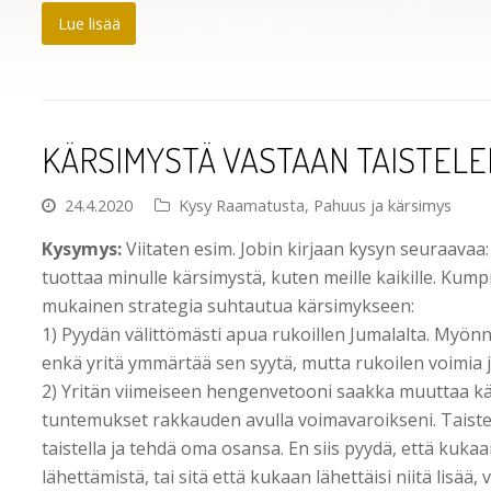
Lue lisää
KÄRSIMYSTÄ VASTAAN TAISTEL
24.4.2020
Kysy Raamatusta
,
Pahuus ja kärsimys
Kysymys:
Viitaten esim. Jobin kirjaan kysyn seuraavaa:
tuottaa minulle kärsimystä, kuten meille kaikille. K
mukainen strategia suhtautua kärsimykseen:
1) Pyydän välittömästi apua rukoillen Jumalalta. Myön
enkä yritä ymmärtää sen syytä, mutta rukoilen voimia ja
2) Yritän viimeiseen hengenvetooni saakka muuttaa k
tuntemukset rakkauden avulla voimavaroikseni. Taistel
taistella ja tehdä oma osansa. En siis pyydä, että kuka
lähettämistä, tai sitä että kukaan lähettäisi niitä lisä