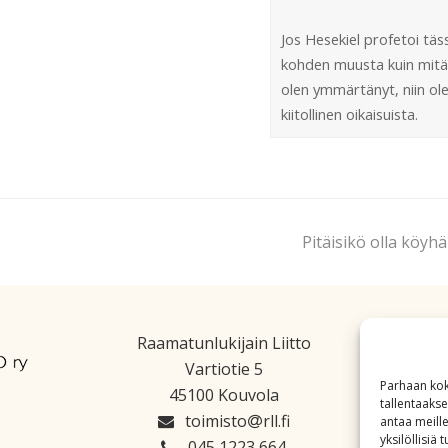
Jos Hesekiel profetoi täs
kohden muusta kuin mitä
olen ymmärtänyt, niin ol
kiitollinen oikaisuista.
Pitäisikö olla köyhä
Raamatunlukijain Liitto
Vartiotie 5
Parhaan kok
45100 Kouvola
tallentaaks
toimisto
rll.fi
antaa meille
yksilöllisiä
045 1223 664