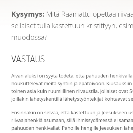
Kysymys:
Mitä Raamattu opettaa riiva
sellaiset tulla kastettuun kristittyyn, es
muodossa?
VASTAUS
Aivan aluksi on syytä todeta, että pahuuden henkivallat 
houkuttelevat meitä syntiin ja epätoivoon. Kiusauksi
toinen asia kuin ruumiillinen riivaustila, jollaiset ova
joillakin lähetyskentillä lähetystyöntekijät kohtaavat se
Ensinnäkin on selvää, että kastettuun ja Jeesukseen us
riivaajahenkiä asumaan, sillä ihmissydämessä ei samaa
pahuuden henkivallat. Pahoille hengille Jeesuksen läh