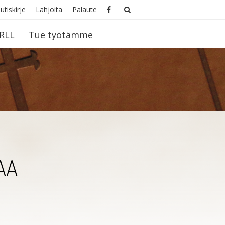
utiskirje
Lahjoita
Palaute
RLL
Tue työtämme
AA