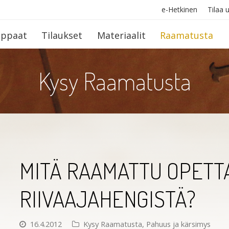
e-Hetkinen
Tilaa u
op­paat
Tilaukset
Materiaalit
Raamatusta
Kysy Raamatusta
MITÄ RAAMATTU OPETT
RIIVAAJAHENGISTÄ?
16.4.2012
Kysy Raamatusta
,
Pahuus ja kärsimys