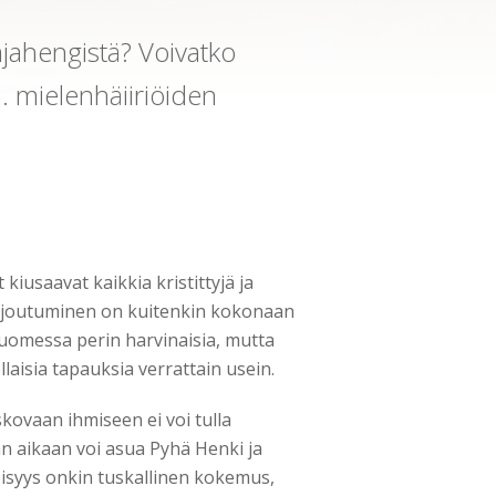
ajahengistä? Voivatko
im. mielenhäiiriöiden
kiusaavat kaikkia kristittyjä ja
in joutuminen on kuitenkin kokonaan
t Suomessa perin harvinaisia, mutta
llaisia tapauksia verrattain usein.
kovaan ihmiseen ei voi tulla
n aikaan voi asua Pyhä Henki ja
eisyys onkin tuskallinen kokemus,