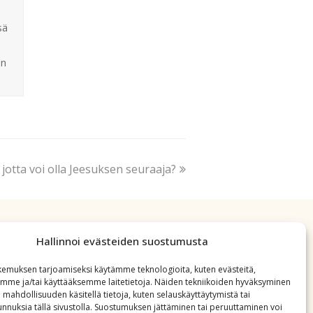
sä
en
 jotta voi olla Jeesuksen seuraaja?
Hallinnoi evästeiden suostumusta
emuksen tarjoamiseksi käytämme teknologioita, kuten evästeitä,
emme ja/tai käyttääksemme laitetietoja. Näiden tekniikoiden hyväksyminen
 mahdollisuuden käsitellä tietoja, kuten selauskäyttäytymistä tai
 tunnuksia tällä sivustolla. Suostumuksen jättäminen tai peruuttaminen voi