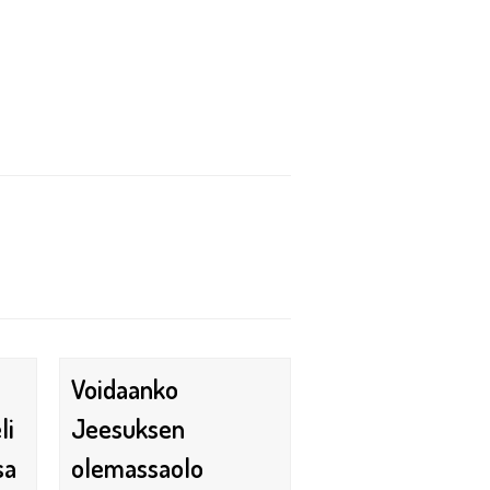
Voidaanko
li
Jeesuksen
sa
olemassaolo