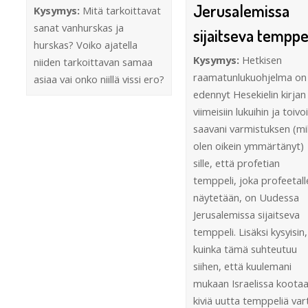
Jerusalemissa
Kysymys:
Mitä tarkoittavat
sanat vanhurskas ja
sijaitseva temppe
hurskas? Voiko ajatella
Kysymys:
Hetkisen
niiden tarkoittavan samaa
raamatunlukuohjelma on
asiaa vai onko niillä vissi ero?
edennyt Hesekielin kirjan
viimeisiin lukuihin ja toivo
saavani varmistuksen (mik
olen oikein ymmärtänyt)
sille, että profetian
temppeli, joka profeetall
näytetään, on Uudessa
Jerusalemissa sijaitseva
temppeli. Lisäksi kysyisin,
kuinka tämä suhteutuu
siihen, että kuulemani
mukaan Israelissa koota
kiviä uutta temppeliä var