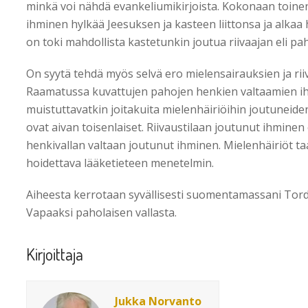
minkä voi nähdä evankeliumikirjoista. Kokonaan toinen 
ihminen hylkää Jeesuksen ja kasteen liittonsa ja alkaa h
on toki mahdollista kastetunkin joutua riivaajan eli p
On syytä tehdä myös selvä ero mielensairauksien ja riiva
Raamatussa kuvattujen pahojen henkien valtaamien ih
muistuttavatkin joitakuita mielenhäiriöihin joutuneiden
ovat aivan toisenlaiset. Riivaustilaan joutunut ihminen 
henkivallan valtaan joutunut ihminen. Mielenhäiriöt ta
hoidettava lääketieteen menetelmin.
Aiheesta kerrotaan syvällisesti suomentamassani Tord
Vapaaksi paholaisen vallasta.
Kirjoittaja
Jukka Norvanto