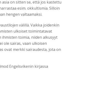
asia on sitten se, että jos kastettu
arrastaa esim. okkultismia. Silloin
ahan hengen valtaamaksi.
ustilojen välillä. Vaikka joidenkin
misten ulkoiset toimintatavat
 ihmisten toimia, niiden alkusyyt
ei ole sairas, vaan ulkoisen
as ovat merkki sairaudesta, jota on
mod Engelsvikenin kirjassa