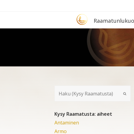
Etusivu
Raa­ma­tun­lu­ku­
Kysy Raamatusta: aiheet
Antaminen
Armo