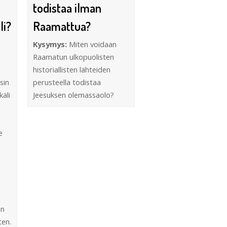
todistaa ilman
li?
Raamattua?
Kysymys:
Miten voidaan
Raamatun ulkopuolisten
historiallisten lähteiden
isin
perusteella todistaa
äli
Jeesuksen olemassaolo?
e
an
ten.