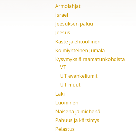
Armolahjat
Israel
Jeesuksen paluu
Jeesus
Kaste ja ehtoollinen
Kolmiyhteinen Jumala
Kysymyksiä raamatunkohdista
VT
UT evankeliumit
UT muut
Laki
Luominen
Naisena ja miehenä
Pahuus ja kärsimys
Pelastus