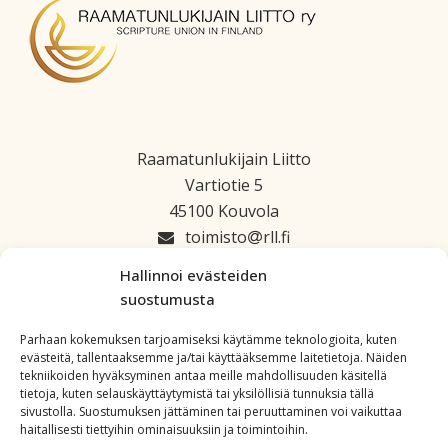
Raamatunlukijain Liitto
Vartiotie 5
45100 Kouvola
toimisto
rll.fi
045 1223 664
Hallinnoi evästeiden
suostumusta
Parhaan kokemuksen tarjoamiseksi käytämme teknologioita, kuten
evästeitä, tallentaaksemme ja/tai käyttääksemme laitetietoja. Näiden
tekniikoiden hyväksyminen antaa meille mahdollisuuden käsitellä
tietoja, kuten selauskäyttäytymistä tai yksilöllisiä tunnuksia tällä
sivustolla. Suostumuksen jättäminen tai peruuttaminen voi vaikuttaa
haitallisesti tiettyihin ominaisuuksiin ja toimintoihin.