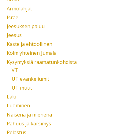
Armolahjat
Israel
Jeesuksen paluu
Jeesus
Kaste ja ehtoollinen
Kolmiyhteinen Jumala
Kysymyksiä raamatunkohdista
VT
UT evankeliumit
UT muut
Laki
Luominen
Naisena ja miehenä
Pahuus ja kärsimys
Pelastus