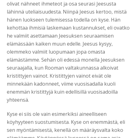
olivat nähneet ihmeteot ja osa seurasi Jeesusta
lähinnä uteliaisuudesta. Niinpä Jeesus kertoo, mistä
hänen luokseen tulemisessa todella on kyse. Hän
kehottaa ihmisiä laskemaan kustannukset, eli ovatko
he valmiit asettamaan Jeesuksen seuraamisen
elämässään kaiken muun edelle. Jeesus kysyy,
olemmeko valmiit luopumaan jopa omasta
elämästämme. Sehän oli edessä monella Jeesuksen
seuraajalla, kun Rooman valtakunnassa alkoivat
kristittyjen vainot. Kristittyjen vainot eivät ole
minnekään kadonneet, viime vuosisadalla kuoli
enemmän kristittyjä kuin edellisillä vuosisadoilla
yhteensä.
Kyse ei siis ole vain esimerkiksi aineelliseen
köyhyyteen suostumisesta. Kyse on enemmästä, eli
sen myöntämisestä, kenellä on määräysvalta koko
elämäämme. Käytännössä kyseessä on sama asia,