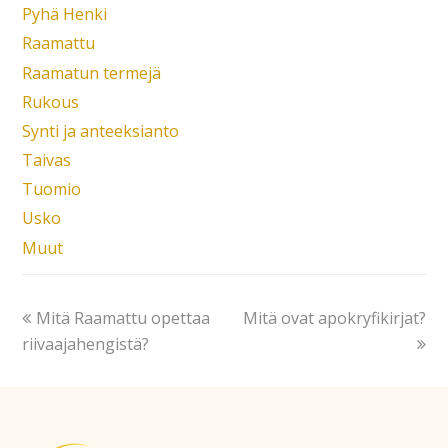
Pyhä Henki
Raamattu
Raamatun termejä
Rukous
Synti ja anteeksianto
Taivas
Tuomio
Usko
Muut
Mitä Raamattu opettaa
Mitä ovat apokryfikirjat?
riivaajahengistä?