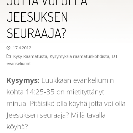
JOTTA VOI OLLA
JEESUKSEN
SEURAAJA?
17.4.2012
Kysy Raamatusta
,
Kysymyksiä raamatunkohdista
,
UT
evankeliumit
Kysymys:
Luukkaan evankeliumin
kohta 14:25-35 on mietityttänyt
minua. Pitäisikö olla köyhä jotta voi olla
Jeesuksen seuraaja? Millä tavalla
köyhä?