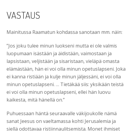
VASTAUS
Mainitussa Raamatun kohdassa sanotaan mm. näin:
”Jos joku tulee minun luokseni mutta ei ole valmis
luopumaan isästään ja äidistään, vaimostaan ja
lapsistaan, veljistään ja sisaristaan, vieläpä omasta
elämästään, hän ei voi olla minun opetuslapseni. Joka
ei kanna ristiään ja kulje minun jäljessäni, ei voi olla
minun opetuslapseni. … Tietäkää siis: yksikään teistä
ei voi olla minun opetuslapseni, ellei hän luovu
kaikesta, mitä hänellä on.”
Puhuessaan häntä seuraavalle väkijoukolle nämä
sanat Jeesus on vaeltamassa kohti Jerusalemia ja
siellä odottavaa ristiinnaulitsemista. Monet ihmiset