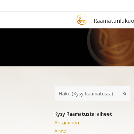
Etusivu
Raa­ma­tun­lu­ku­
Kysy Raamatusta: aiheet
Antaminen
Armo