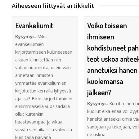
Aiheeseen liittyvät artikkelit
Evankeliumit
Voiko toiseen
ihmiseen
Kysymys:
Miksi
evankeliumien
kohdistuneet pah
kirjoittamiseen kuluneeseen
teot uskoa antee
aikaan kiinnitetään niin
vähän huomiota, usein vain
annetuiksi hänen
annetaan ihmisten
kuolemansa
ymmärtää evankeliumien
kirjoitetun kerralla lyhyessä
jälkeen?
ajassa? Eikös kirjoittaminen
Kysymys:
Kun ihminen o
ensimmäisellä vuosisadalla
kuollut eikä enää voi pyy
ollut kuitenkin
häneltä anteeksi omia vä
haastavampaa ja aikaa
sanojaan ja tekojaan, vo
vievää sen aikaisilla välineillä
ne uskoa
kuin tänä päivänä