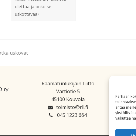
olettaa ja onko se
uskottavaa?
otka uskovat
Raamatunlukijain Liitto
Vartiotie 5
Parhaan kok
45100 Kouvola
tallentaaks
toimisto
rll.fi
antaa meille
yksilöllisiä
045 1223 664
vaikuttaa hai
H