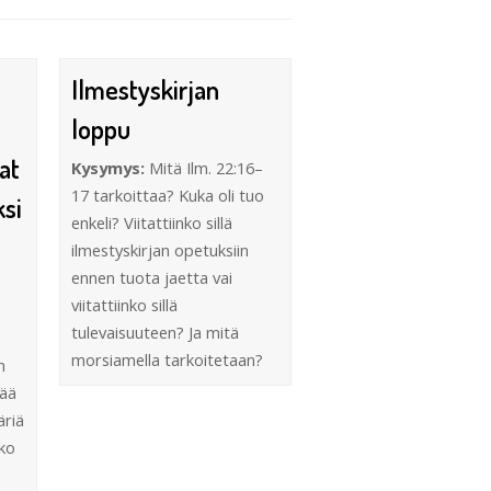
Ilmestyskirjan
loppu
at
Kysymys:
Mitä Ilm. 22:16–
17 tarkoittaa? Kuka oli tuo
ksi
enkeli? Viitattiinko sillä
ilmestyskirjan opetuksiin
ennen tuota jaetta vai
viitattiinko sillä
tulevaisuuteen? Ja mitä
morsiamella tarkoitetaan?
n
tää
äriä
iko