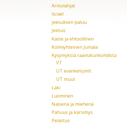
Armolahjat
Israel
Jeesuksen paluu
Jeesus
Kaste ja ehtoollinen
Kolmiyhteinen Jumala
Kysymyksiä raamatunkohdista
VT
UT evankeliumit
UT muut
Laki
Luominen
Naisena ja miehenä
Pahuus ja kärsimys
Pelastus