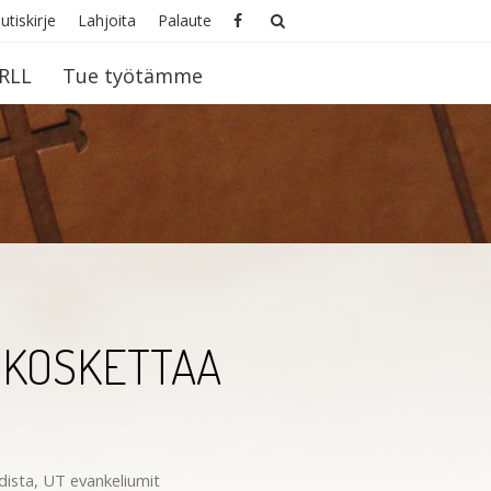
utiskirje
Lahjoita
Palaute
RLL
Tue työtämme
T KOSKETTAA
dista
,
UT evankeliumit