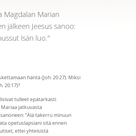
a Magdalan Marian
 jälkeen Jeesus sanoo:
ussut Isän luo."
kettamaan häntä (Joh. 20:27). Miksi
. 20:17)?
sivat tulleet epätarkasti
t Mariaa jatkuvasta
n sanoneen: ”Älä takerru minuun
vata opetuslapsiani sitä ennen
set, ettei yhteisistä