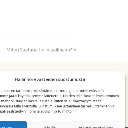
Miten Saatana tuli maailmaan?
Hallinnoi evästeiden suostumusta
emuksen tarjoamiseksi käytämme teknologioita, kuten evästeitä,
emme ja/tai käyttääksemme laitetietoja. Näiden tekniikoiden hyväksyminen
 mahdollisuuden käsitellä tietoja, kuten selauskäyttäytymistä tai
 tunnuksia tällä sivustolla. Suostumuksen jättäminen tai peruuttaminen voi
tallisesti tiettyihin ominaisuuksiin ja toimintoihin.
yväksy
Kiellä
Näytä asetukset