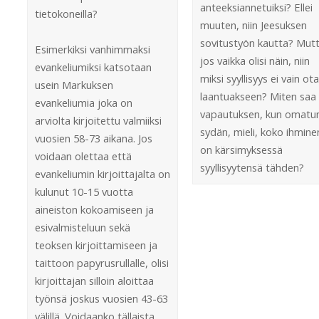
anteeksiannetuiksi? Ellei
tietokoneilla?
muuten, niin Jeesuksen
sovitustyön kautta? Mut
Esimerkiksi vanhimmaksi
jos vaikka olisi näin, niin
evankeliumiksi katsotaan
miksi syyllisyys ei vain ota
usein Markuksen
laantuakseen? Miten saa
evankeliumia joka on
vapautuksen, kun omatu
arviolta kirjoitettu valmiiksi
sydän, mieli, koko ihmine
vuosien 58-73 aikana. Jos
on kärsimyksessä
voidaan olettaa että
syyllisyytensä tähden?
evankeliumin kirjoittajalta on
kulunut 10-15 vuotta
aineiston kokoamiseen ja
esivalmisteluun sekä
teoksen kirjoittamiseen ja
taittoon papyrusrullalle, olisi
kirjoittajan silloin aloittaa
työnsä joskus vuosien 43-63
välillä. Voidaanko tällaista