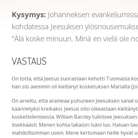
Kysymys:
Johanneksen evankeliumiss
kohdatessa Jeesuksen ylösnousemuksen
"Älä koske minuun. Minä en vielä ole no
VASTAUS
On totta, että Jeesus suorastaan kehotti Tuomasta kos
hän siis aiemmin oli kieltänyt kosketuksen Marialta (Joh
On arveltu, että arameaa puhuneen Jeesuksen sanat oli
käännetyksi kreikaksi. Jeesus olisi oikeastaan kieltäny
koskettelemisesta. William Barcley tulkitsee Jeesukse
itsekkäästi. Menen kohta takaisin Isäni luo. Haluan ta
mahdollisimman usein. Mene kertomaan heille hyvät uuti