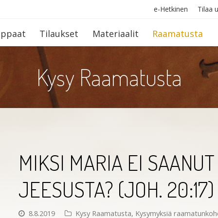
e-Hetkinen
Tilaa u
op­paat
Tilaukset
Materiaalit
Raamatusta
Kysy Raamatusta
MIKSI MARIA EI SAANU
JEESUSTA? (JOH. 20:17)
8.8.2019
Kysy Raamatusta
,
Kysymyksiä raamatunkoh