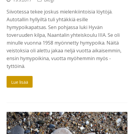
Siivotessa tekee joskus mielenkiintoisia löytöjä.
Autotallin hyllyiltä tuli yhtäkkiä esille
hymypoikapatsas. Sen pohjassa luki Hyvän
toveruuden kilpa, Naantalin yhteiskoulu IIIA. Se oli
minulle vuonna 1958 myönnetty hymypoika. Näitä
veistoksia oli alettu jakaa neljä vuotta aikaisemmin,
ensin hymypoikina, vuotta myöhemmin myös -
tyttöinä.
Lue lisää