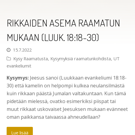
RIKKAIDEN ASEMA RAAMATUN
MUKAAN (LUUK. 18:18-30)
15.7.2022
Kysy Raamatusta
,
Kysymyksiä raamatunkohdista
,
UT
evankeliumit
Kysymys:
Jeesus sanoi (Luukkaan evankeliumi 18:18-
30) että kamelin on helpompi kulkea neulansilmästä
kuin rikkaan päästä Jumalan valtakuntaan. Kun tämä
pidetään mielessä, ovatko esimerkiksi piispat tai
muut rikkaat uskovaiset Jeesuksen mukaan evänneet
oman paikkansa taivaassa ahneudellaan?
Lue lisää