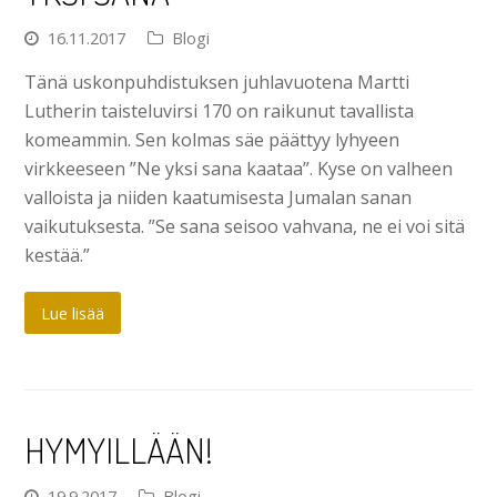
16.11.2017
Blogi
Tänä uskonpuhdistuksen juhlavuotena Martti
Lutherin taisteluvirsi 170 on raikunut tavallista
komeammin. Sen kolmas säe päättyy lyhyeen
virkkeeseen ”Ne yksi sana kaataa”. Kyse on valheen
valloista ja niiden kaatumisesta Jumalan sanan
vaikutuksesta. ”Se sana seisoo vahvana, ne ei voi sitä
kestää.”
Lue lisää
HYMYILLÄÄN!
19.9.2017
Blogi