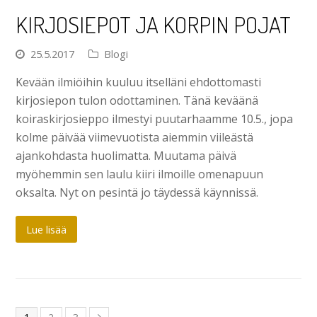
KIRJOSIEPOT JA KORPIN POJAT
25.5.2017
Blogi
Kevään ilmiöihin kuuluu itselläni ehdottomasti
kirjosiepon tulon odottaminen. Tänä keväänä
koiraskirjosieppo ilmestyi puutarhaamme 10.5., jopa
kolme päivää viimevuotista aiemmin viileästä
ajankohdasta huolimatta. Muutama päivä
myöhemmin sen laulu kiiri ilmoille omenapuun
oksalta. Nyt on pesintä jo täydessä käynnissä.
Lue lisää