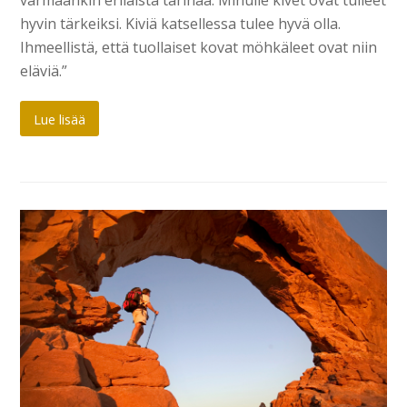
varmaankin erilaista tarinaa. Minulle kivet ovat tulleet
hyvin tärkeiksi. Kiviä katsellessa tulee hyvä olla.
Ihmeellistä, että tuollaiset kovat möhkäleet ovat niin
eläviä.”
Lue lisää