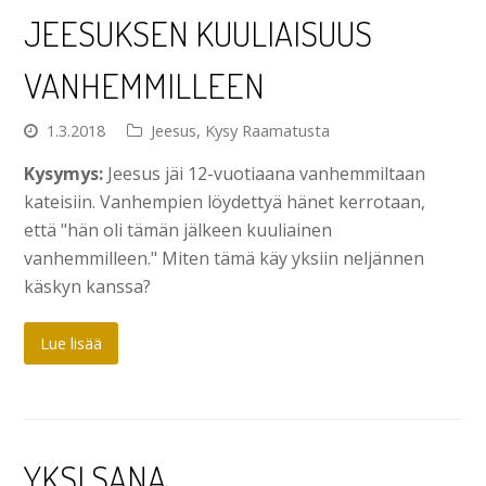
JEESUKSEN KUULIAISUUS
VANHEMMILLEEN
1.3.2018
Jeesus
,
Kysy Raamatusta
Kysymys:
Jeesus jäi 12-vuotiaana vanhemmiltaan
kateisiin. Vanhempien löydettyä hänet kerrotaan,
että "hän oli tämän jälkeen kuuliainen
vanhemmilleen." Miten tämä käy yksiin neljännen
käskyn kanssa?
Lue lisää
YKSI SANA