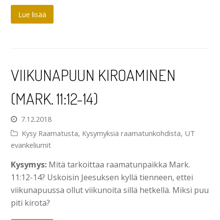
Lue lisää
VIIKUNAPUUN KIROAMINEN
(MARK. 11:12-14)
7.12.2018
Kysy Raamatusta
,
Kysymyksiä raamatunkohdista
,
UT
evankeliumit
Kysymys:
Mitä tarkoittaa raamatunpaikka Mark.
11:12-14? Uskoisin Jeesuksen kyllä tienneen, ettei
viikunapuussa ollut viikunoita sillä hetkellä. Miksi puu
piti kirota?