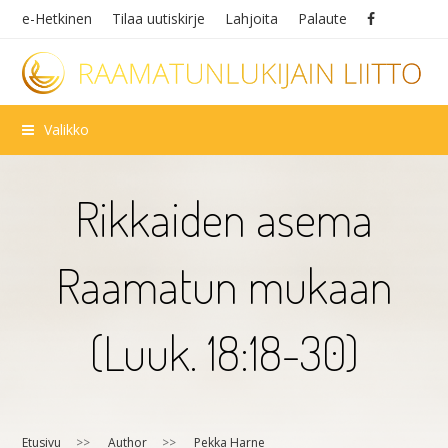
e-Hetkinen
Tilaa uutiskirje
Lahjoita
Palaute
Valikko
Rikkaiden asema
Raamatun mukaan
(Luuk. 18:18-30)
Etusivu
>>
Author
>>
Pekka Harne