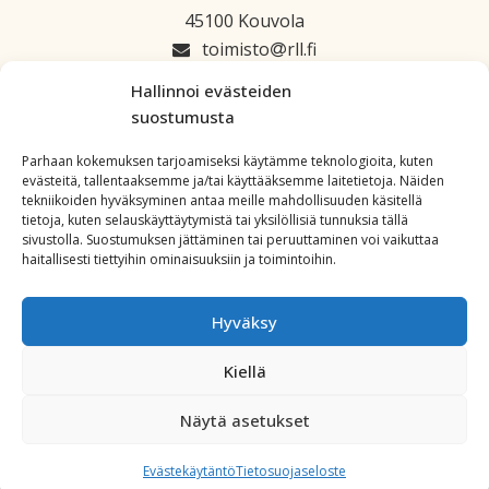
45100 Kouvola
toimisto
rll.fi
045 1223 664
Hallinnoi evästeiden
suostumusta
Parhaan kokemuksen tarjoamiseksi käytämme teknologioita, kuten
evästeitä, tallentaaksemme ja/tai käyttääksemme laitetietoja. Näiden
tekniikoiden hyväksyminen antaa meille mahdollisuuden käsitellä
tietoja, kuten selauskäyttäytymistä tai yksilöllisiä tunnuksia tällä
sivustolla. Suostumuksen jättäminen tai peruuttaminen voi vaikuttaa
haitallisesti tiettyihin ominaisuuksiin ja toimintoihin.
Hyväksy
Kiellä
Copyright: All Rights Reserved. Powered by
WordPress
.
Näytä asetukset
Evästekäytäntö
Tietosuojaseloste