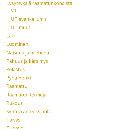
Kysymyksiä raamatunkohdista
VT
UT evankeliumit
UT muut
Laki
Luominen
Naisena ja miehenä
Pahuus ja kärsimys
Pelastus
Pyhä Henki
Raamattu
Raamatun termejä
Rukous
Synti ja anteeksianto
Taivas
Tuomio