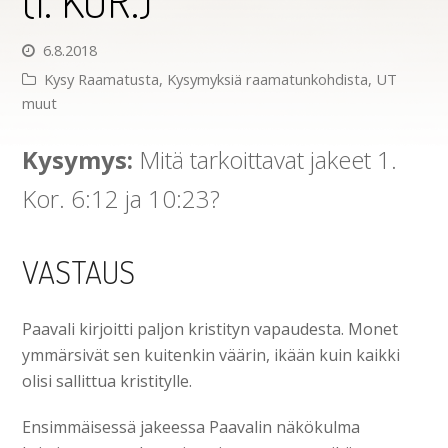
(1. KOR.)
6.8.2018
Kysy Raamatusta
,
Kysymyksiä raamatunkohdista
,
UT
muut
Kysymys:
Mitä tarkoittavat jakeet 1.
Kor. 6:12 ja 10:23?
VASTAUS
Paavali kirjoitti paljon kristityn vapaudesta. Monet
ymmärsivät sen kuitenkin väärin, ikään kuin kaikki
olisi sallittua kristitylle.
Ensimmäisessä jakeessa Paavalin näkökulma