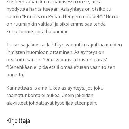
kristityn vapauden rajaamisessa on se, mikä
hyödyttää häntä itseään. Asiayhteys on otsikoitu
sanoin ”Ruumis on Pyhän Hengen temppeli”. ”Herra
on ruumiinkin valtias” ja siksi emme saa tehdä
kehollamme, mitä haluamme.
Toisessa jakeessa kristityn vapautta rajoittaa muiden
ihmisten huomioon ottaminen. Asiayhteys on
otsikoitu sanoin ”Oma vapaus ja toisten paras”.
”Kenenkään ei pidä etsiä omaa etuaan vaan toisen
parasta.”
Kannattaa siis aina lukea asiayhteys, jos joku
raamatunkohta ei aukea. Usein jakeiden
alaviitteet johdattavat kyselijää eteenpäin.
Kirjoittaja