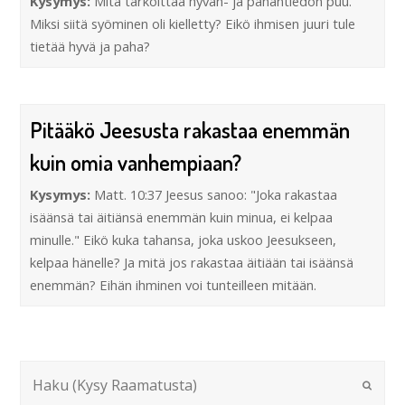
Kysymys:
Mitä tarkoittaa hyvän- ja pahantiedon puu.
Miksi siitä syöminen oli kielletty? Eikö ihmisen juuri tule
tietää hyvä ja paha?
Pitääkö Jeesusta rakastaa enemmän
kuin omia vanhempiaan?
Kysymys:
Matt. 10:37 Jeesus sanoo: "Joka rakastaa
isäänsä tai äitiänsä enemmän kuin minua, ei kelpaa
minulle." Eikö kuka tahansa, joka uskoo Jeesukseen,
kelpaa hänelle? Ja mitä jos rakastaa äitiään tai isäänsä
enemmän? Eihän ihminen voi tunteilleen mitään.