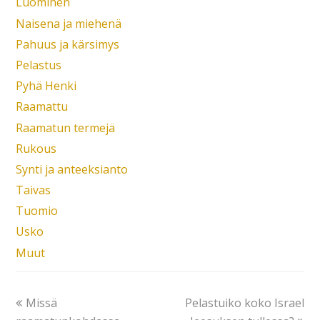
Luominen
Naisena ja miehenä
Pahuus ja kärsimys
Pelastus
Pyhä Henki
Raamattu
Raamatun termejä
Rukous
Synti ja anteeksianto
Taivas
Tuomio
Usko
Muut
Missä
Pelastuiko koko Israel