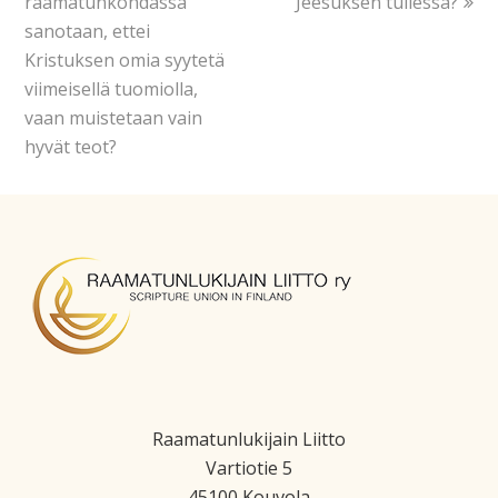
raamatunkohdassa
Jeesuksen tullessa?
sanotaan, ettei
Kristuksen omia syytetä
viimeisellä tuomiolla,
vaan muistetaan vain
hyvät teot?
Raamatunlukijain Liitto
Vartiotie 5
45100 Kouvola