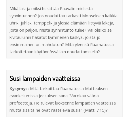
Mikä laki ja miksi herättää Paavalin mielestä
synnintunnon? Jos noudattaa tarkasti Mooseksen kaikkia
uhri-, juhla-, temppeli- ja yleisiä elämään liittyviä lakeja,
joita on paljon, mistä synnintunto tulee? Vai olisiko se
kivitauluihin hakatut kymmenen käskyä, joista jo
ensimmäinen on mahdoton? Mitä yleensä Raamatussa
tarkoitetaan käytännössä lain noudattamisella?
Susi lampaiden vaatteissa
Kysymys:
Mitä tarkoittaa Raamatussa Matteuksen
evankeliumissa Jeesuksen sana ”Varokaa vääriä
profeettoja. He tulevat luoksenne lampaiden vaatteissa
mutta sisältä he ovat raatelevia susia" (Matt. 7:15)?