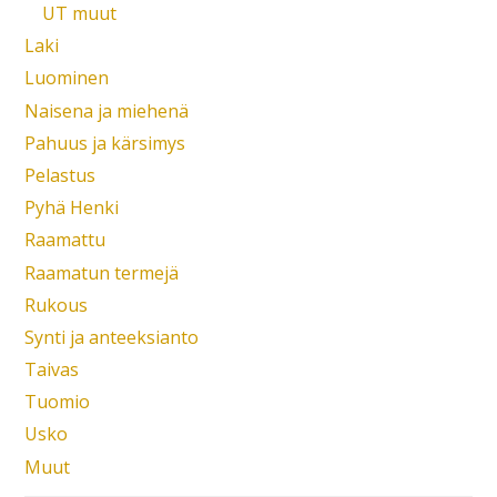
UT muut
Laki
Luominen
Naisena ja miehenä
Pahuus ja kärsimys
Pelastus
Pyhä Henki
Raamattu
Raamatun termejä
Rukous
Synti ja anteeksianto
Taivas
Tuomio
Usko
Muut