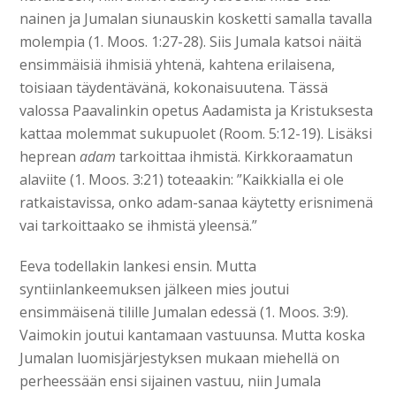
nainen ja Jumalan siunauskin kosketti samalla tavalla
molempia (1. Moos. 1:27-28). Siis Jumala katsoi näitä
ensimmäisiä ihmisiä yhtenä, kahtena erilaisena,
toisiaan täydentävänä, kokonaisuutena. Tässä
valossa Paavalinkin opetus Aadamista ja Kristuksesta
kattaa molemmat sukupuolet (Room. 5:12-19). Lisäksi
heprean
adam
tarkoittaa ihmistä. Kirkkoraamatun
alaviite (1. Moos. 3:21) toteaakin: ”Kaikkialla ei ole
ratkaistavissa, onko adam-sanaa käytetty erisnimenä
vai tarkoittaako se ihmistä yleensä.”
Eeva todellakin lankesi ensin. Mutta
syntiinlankeemuksen jälkeen mies joutui
ensimmäisenä tilille Jumalan edessä (1. Moos. 3:9).
Vaimokin joutui kantamaan vastuunsa. Mutta koska
Jumalan luomisjärjestyksen mukaan miehellä on
perheessään ensi sijainen vastuu, niin Jumala