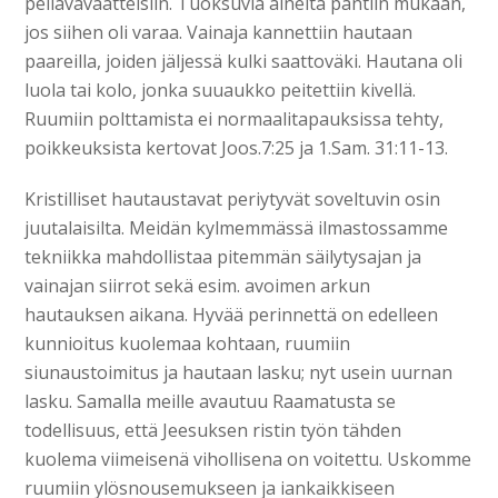
pellavavaatteisiin. Tuoksuvia aineita pantiin mukaan,
jos siihen oli varaa. Vainaja kannettiin hautaan
paareilla, joiden jäljessä kulki saattoväki. Hautana oli
luola tai kolo, jonka suuaukko peitettiin kivellä.
Ruumiin polttamista ei normaalitapauksissa tehty,
poikkeuksista kertovat Joos.7:25 ja 1.Sam. 31:11-13.
Kristilliset hautaustavat periytyvät soveltuvin osin
juutalaisilta. Meidän kylmemmässä ilmastossamme
tekniikka mahdollistaa pitemmän säilytysajan ja
vainajan siirrot sekä esim. avoimen arkun
hautauksen aikana. Hyvää perinnettä on edelleen
kunnioitus kuolemaa kohtaan, ruumiin
siunaustoimitus ja hautaan lasku; nyt usein uurnan
lasku. Samalla meille avautuu Raamatusta se
todellisuus, että Jeesuksen ristin työn tähden
kuolema viimeisenä vihollisena on voitettu. Uskomme
ruumiin ylösnousemukseen ja iankaikkiseen