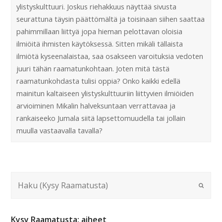
ylistyskulttuuri. Joskus riehakkuus näyttää sivusta
seurattuna täysin päättömältä ja toisinaan siihen saattaa
pahimmillaan liittyä jopa hieman pelottavan oloisia
ilmiöitä ihmisten käytöksessä. Sitten mikäli tällaista
ilmiötä kyseenalaistaa, saa osakseen varoituksia vedoten
juuri tähän raamatunkohtaan. Joten mitä tästä
raamatunkohdasta tulisi oppia? Onko kaikki edellä
mainitun kaltaiseen ylistyskulttuuriin liittyvien ilmiöiden
arvioiminen Mikalin halveksuntaan verrattavaa ja
rankaiseeko Jumala siitä lapsettomuudella tai jollain
muulla vastaavalla tavalla?
Kysy Raamatusta: aiheet