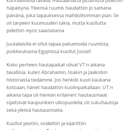
kunniallisella tavalla. Hautaamatta jättämistä pidettiin
häpäisynä. Yleensä ruumis haudattiin jo samana
päivänä, joka tapauksessa mahdollisimman pian. Se
oli tarpeen kuumuuden takia, mutta kuollutta
pidettiin myös saastaisena
Juutalaisilla ei ollut tapaa palsamoida ruumista,
poikkeuksena Egyptissä kuollut Joosef.
Koko perheen hautapaikat olivat VT:n aikana
tavallisia, kuten Abrahamin, Iisakin ja Jaakobin
historiasta tiedämme. Jos henkilö kuoli kaukana
kotoaan, hänet haudattiin kuolinpaikallaan. UT:n
aikana tapa oli hieman erilainen: hautausmaat
sijaitsivat kaupunkien ulkopuolella; oli sukuhautoja
sekä yleisiä hautausmaita.
Kuollut pestiin, voideltiin ja käärittiin