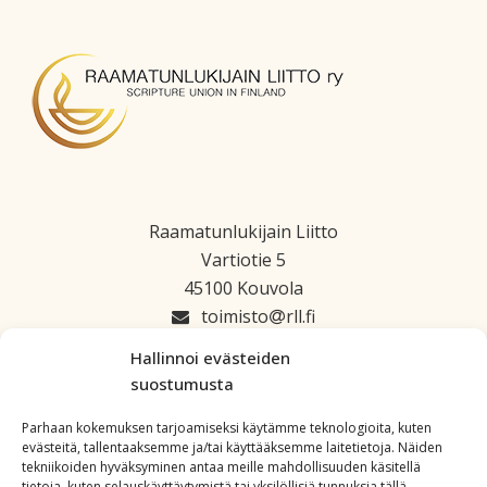
Raamatunlukijain Liitto
Vartiotie 5
45100 Kouvola
toimisto
rll.fi
045 1223 664
Hallinnoi evästeiden
suostumusta
Parhaan kokemuksen tarjoamiseksi käytämme teknologioita, kuten
evästeitä, tallentaaksemme ja/tai käyttääksemme laitetietoja. Näiden
tekniikoiden hyväksyminen antaa meille mahdollisuuden käsitellä
tietoja, kuten selauskäyttäytymistä tai yksilöllisiä tunnuksia tällä