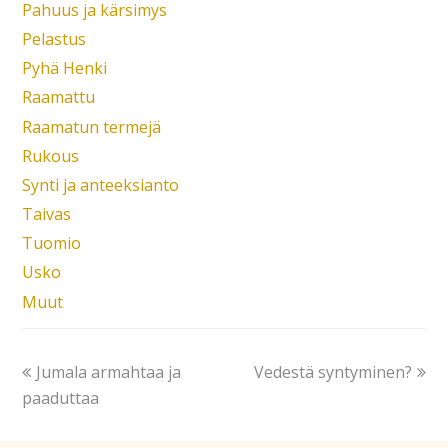
Pahuus ja kärsimys
Pelastus
Pyhä Henki
Raamattu
Raamatun termejä
Rukous
Synti ja anteeksianto
Taivas
Tuomio
Usko
Muut
Jumala armahtaa ja
Vedestä syntyminen?
paaduttaa