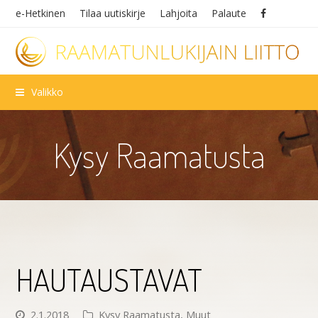
e-Hetkinen
Tilaa uutiskirje
Lahjoita
Palaute
Valikko
Kysy Raamatusta
HAUTAUSTAVAT
2.1.2018
Kysy Raamatusta
,
Muut