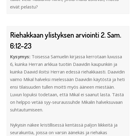
eivät pelastu?
Riehakkaan ylistyksen arviointi 2. Sam.
6:12–23
Kysymys:
Toisessa Samuelin kirjassa kerrotaan luvussa
6, kuinka Herran arkkua tuotiin Daavidin kaupunkiin ja
kuinka Daavid iloitsi Herran edessä riehakkaasti. Daavidin
vaimo Mikal halveksi mielessään Daavidin käytöstä ja heti
ensi tilaisuuden tullen moitti myös ääneen miestään.
Luvun lopuksi todetaan, että Mikal ei saanut lasta. Tästä
on helppo vetää syy-seuraussuhde Mikalin halveksuvaan
suhtautumiseen.
Nykyisin näkee kristillisessä kentässä paljon liikkeitä ja
seurakuntia, joissa on varsin äänekäs ja riehakas