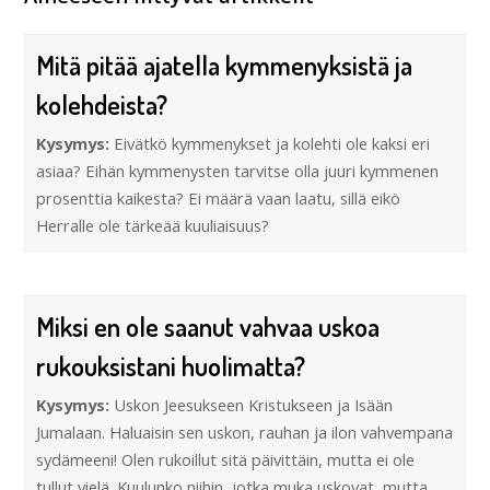
Mitä pitää ajatella kymmenyksistä ja
kolehdeista?
Kysymys:
Eivätkö kymmenykset ja kolehti ole kaksi eri
asiaa? Eihän kymmenysten tarvitse olla juuri kymmenen
prosenttia kaikesta? Ei määrä vaan laatu, sillä eikö
Herralle ole tärkeää kuuliaisuus?
Miksi en ole saanut vahvaa uskoa
rukouksistani huolimatta?
Kysymys:
Uskon Jeesukseen Kristukseen ja Isään
Jumalaan. Haluaisin sen uskon, rauhan ja ilon vahvempana
sydämeeni! Olen rukoillut sitä päivittäin, mutta ei ole
tullut vielä. Kuulunko niihin, jotka muka uskovat, mutta