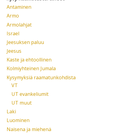
Antaminen
Armo
Armolahjat
Israel
Jeesuksen paluu
Jeesus
Kaste ja ehtoollinen
Kolmiyhteinen Jumala
Kysymyksiä raamatunkohdista
VT
UT evankeliumit
UT muut
Laki
Luominen
Naisena ja miehenä