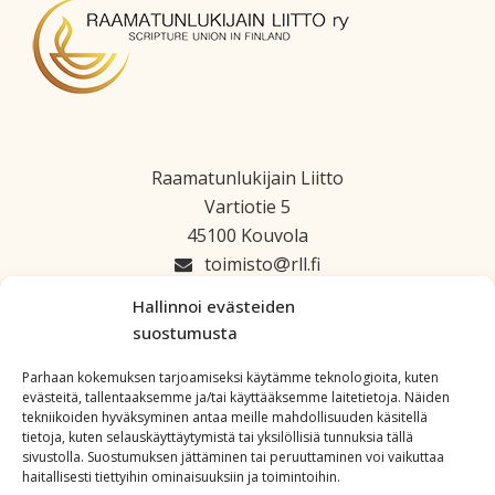
Raamatunlukijain Liitto
Vartiotie 5
45100 Kouvola
toimisto
rll.fi
045 1223 664
Hallinnoi evästeiden
suostumusta
Parhaan kokemuksen tarjoamiseksi käytämme teknologioita, kuten
evästeitä, tallentaaksemme ja/tai käyttääksemme laitetietoja. Näiden
tekniikoiden hyväksyminen antaa meille mahdollisuuden käsitellä
tietoja, kuten selauskäyttäytymistä tai yksilöllisiä tunnuksia tällä
sivustolla. Suostumuksen jättäminen tai peruuttaminen voi vaikuttaa
haitallisesti tiettyihin ominaisuuksiin ja toimintoihin.