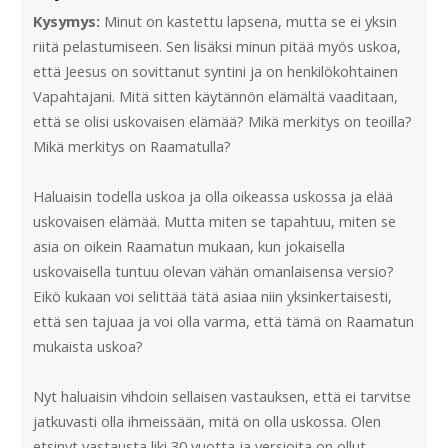
Kysymys:
Minut on kastettu lapsena, mutta se ei yksin
riitä pelastumiseen. Sen lisäksi minun pitää myös uskoa,
että Jeesus on sovittanut syntini ja on henkilökohtainen
Vapahtajani. Mitä sitten käytännön elämältä vaaditaan,
että se olisi uskovaisen elämää? Mikä merkitys on teoilla?
Mikä merkitys on Raamatulla?
Haluaisin todella uskoa ja olla oikeassa uskossa ja elää
uskovaisen elämää. Mutta miten se tapahtuu, miten se
asia on oikein Raamatun mukaan, kun jokaisella
uskovaisella tuntuu olevan vähän omanlaisensa versio?
Eikö kukaan voi selittää tätä asiaa niin yksinkertaisesti,
että sen tajuaa ja voi olla varma, että tämä on Raamatun
mukaista uskoa?
Nyt haluaisin vihdoin sellaisen vastauksen, että ei tarvitse
jatkuvasti olla ihmeissään, mitä on olla uskossa. Olen
etsinyt vastausta liki 30 vuotta ja versioita on ollut