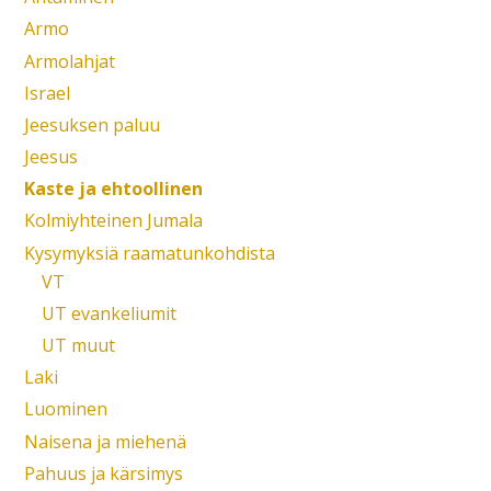
Armo
Armolahjat
Israel
Jeesuksen paluu
Jeesus
Kaste ja ehtoollinen
Kolmiyhteinen Jumala
Kysymyksiä raamatunkohdista
VT
UT evankeliumit
UT muut
Laki
Luominen
Naisena ja miehenä
Pahuus ja kärsimys