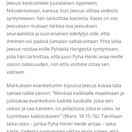
Jeesus keskustelee juutalaisen oppineen,
Nikodemoksen, kanssa. Kun Jeesus viittaa vedestä
syntymiseen, hän tarkoittaa kastetta. Kaste on siis
Jeesuksen mukaan tärkeä osa Jeesuksen
seuraamista ja suoranainen edellytys sille, että
ihminen voi päästä Jumalan valtakuntaan. Yhtä lailla
Jeesus nostaa esille Pyhästä Hengestä syntymisen,
jolla hän tarkoittaa, että juuri Pyhä Henki avaa meille
uskon salaisuuden, niin että voimme ottaa sen
vastaan.
Markuksen evankeliumin lopussa Jeesus kuvaa tätä
samaa näillä sanoin: ”Menkää kaikkialle maailmaan ja
julistakaa evankeliumi kaikille luoduille. Joka sen
uskoo ja saa kasteen, on pelastuva. Joka ei usko, se
tuomitaan kadotukseen.” (Mark. 16:15-16). Tarvitaan
sekä usko – jonka Pyhä Henki meille antaa – sekä
kaste. Vedestä syntyminen viittaa myös siihen, että