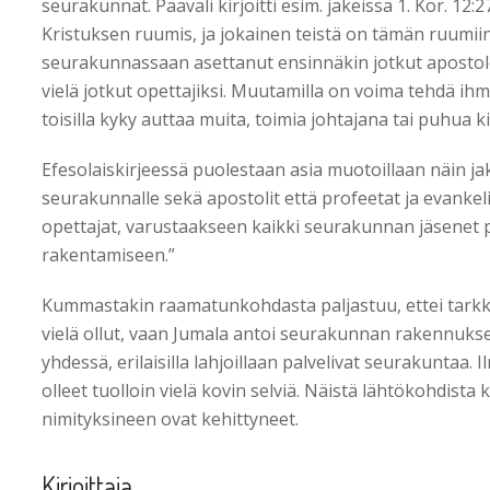
seurakunnat. Paavali kirjoitti esim. jakeissa 1. Kor. 12:
Kristuksen ruumis, ja jokainen teistä on tämän ruumiin
seurakunnassaan asettanut ensinnäkin jotkut apostoleik
vielä jotkut opettajiksi. Muutamilla on voima tehdä ihme
toisilla kyky auttaa muita, toimia johtajana tai puhua kie
Efesolaiskirjeessä puolestaan asia muotoillaan näin jak
seurakunnalle sekä apostolit että profeetat ja evankeli
opettajat, varustaakseen kaikki seurakunnan jäsenet 
rakentamiseen.”
Kummastakin raamatunkohdasta paljastuu, ettei tarkk
vielä ollut, vaan Jumala antoi seurakunnan rakennukseks
yhdessä, erilaisilla lahjoillaan palvelivat seurakuntaa. 
olleet tuolloin vielä kovin selviä. Näistä lähtökohdista 
nimityksineen ovat kehittyneet.
Kirjoittaja