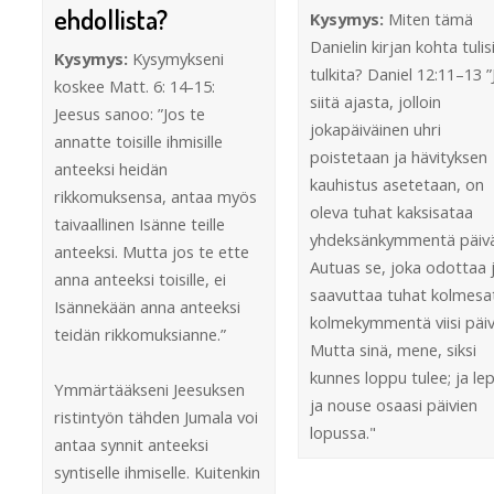
ehdollista?
Kysymys:
Miten tämä
Danielin kirjan kohta tulis
Kysymys:
Kysymykseni
tulkita? Daniel 12:11–13 ”
koskee Matt. 6: 14-15:
siitä ajasta, jolloin
Jeesus sanoo: ”Jos te
jokapäiväinen uhri
annatte toisille ihmisille
poistetaan ja hävityksen
anteeksi heidän
kauhistus asetetaan, on
rikkomuksensa, antaa myös
oleva tuhat kaksisataa
taivaallinen Isänne teille
yhdeksänkymmentä päivä
anteeksi. Mutta jos te ette
Autuas se, joka odottaa 
anna anteeksi toisille, ei
saavuttaa tuhat kolmesa
Isännekään anna anteeksi
kolmekymmentä viisi päiv
teidän rikkomuksianne.”
Mutta sinä, mene, siksi
kunnes loppu tulee; ja le
Ymmärtääkseni Jeesuksen
ja nouse osaasi päivien
ristintyön tähden Jumala voi
lopussa."
antaa synnit anteeksi
syntiselle ihmiselle. Kuitenkin