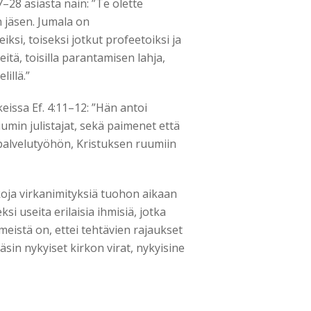
27–28 asiasta näin: ”Te olette
 jäsen. Jumala on
si, toiseksi jotkut profeetoiksi ja
itä, toisilla parantamisen lahja,
lillä.”
eissa Ef. 4:11–12: ”Hän antoi
umin julistajat, sekä paimenet että
palvelutyöhön, Kristuksen ruumiin
oja virkanimityksiä tuohon aikaan
i useita erilaisia ihmisiä, jotka
Ilmeistä on, ettei tehtävien rajaukset
käsin nykyiset kirkon virat, nykyisine