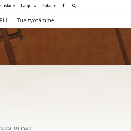
utiskirje
Lahjoita
Palaute
RLL
Tue työtämme
hdista
,
UT muut