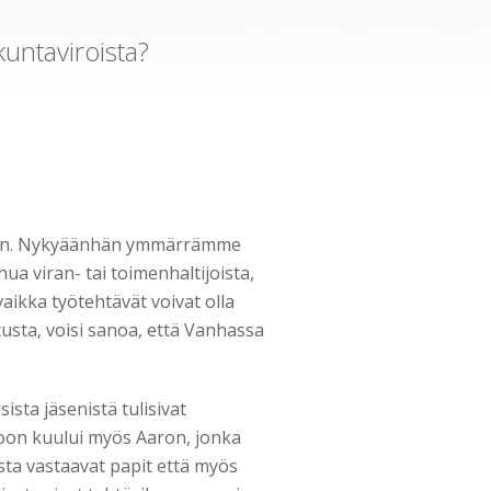
untaviroista?
inen. Nykyäänhän ymmärrämme
hua viran- tai toimenhaltijoista,
vaikka työtehtävät voivat olla
usta, voisi sanoa, että Vanhassa
sta jäsenistä tulisivat
oon kuului myös Aaron, jonka
sista vastaavat papit että myös