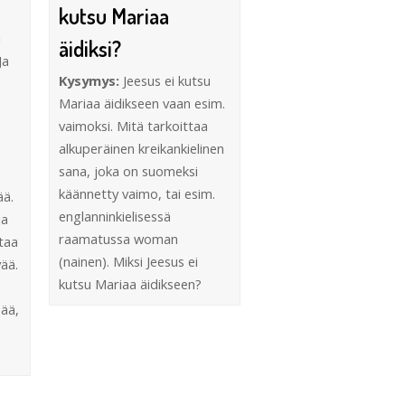
kutsu Mariaa
i
äidiksi?
Ja
Kysymys:
Jeesus ei kutsu
Mariaa äidikseen vaan esim.
vaimoksi. Mitä tarkoittaa
alkuperäinen kreikankielinen
sana, joka on suomeksi
käännetty vaimo, tai esim.
ä.
englanninkielisessä
ja
raamatussa woman
taa
(nainen). Miksi Jeesus ei
ää.
kutsu Mariaa äidikseen?
pää,