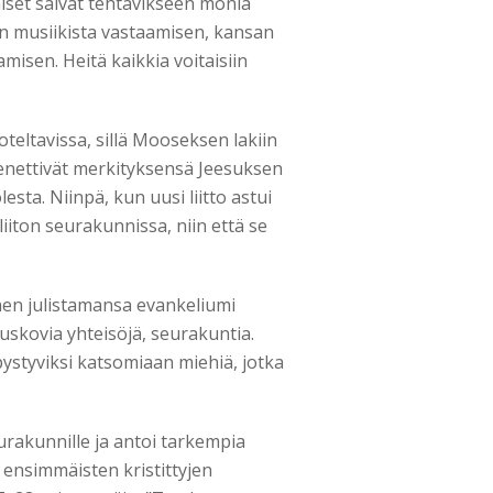
äiset saivat tehtävikseen monia
n musiikista vastaamisen, kansan
misen. Heitä kaikkia voitaisiin
ltavissa, sillä Mooseksen lakiin
nettivät merkityksensä Jeesuksen
esta. Niinpä, kun uusi liitto astui
liiton seurakunnissa, niin että se
änen julistamansa evankeliumi
uskovia yhteisöjä, seurakuntia.
ystyviksi katsomiaan miehiä, jotka
urakunnille ja antoi tarkempia
vat ensimmäisten kristittyjen