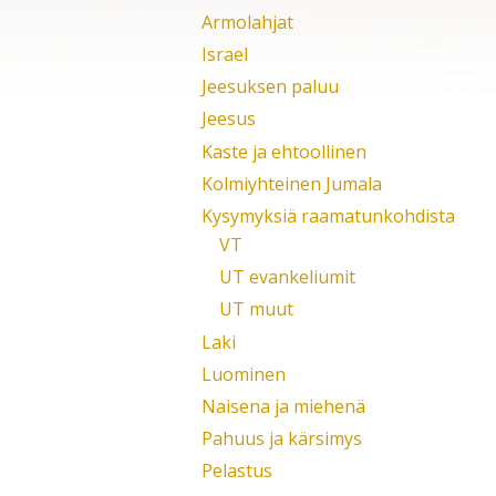
Armolahjat
Israel
Jeesuksen paluu
Jeesus
Kaste ja ehtoollinen
Kolmiyhteinen Jumala
Kysymyksiä raamatunkohdista
VT
UT evankeliumit
UT muut
Laki
Luominen
Naisena ja miehenä
Pahuus ja kärsimys
Pelastus