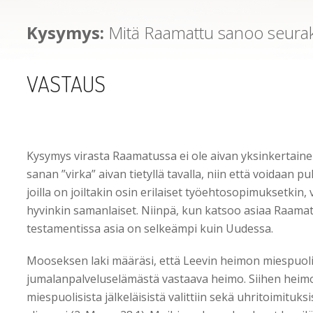
Kysymys:
Mitä Raamattu sanoo seurak
VASTAUS
Kysymys virasta Raamatussa ei ole aivan yksinkerta
sanan ”virka” aivan tietyllä tavalla, niin että voidaan pu
joilla on joiltakin osin erilaiset työehtosopimuksetkin, 
hyvinkin samanlaiset. Niinpä, kun katsoo asiaa Raamat
testamentissa asia on selkeämpi kuin Uudessa.
Mooseksen laki määräsi, että Leevin heimon miespuolisi
jumalanpalveluselämästä vastaava heimo. Siihen heim
miespuolisista jälkeläisistä valittiin sekä uhritoimituk