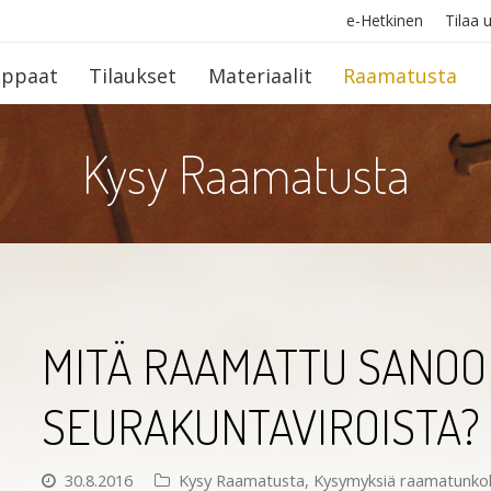
e-Hetkinen
Tilaa u
op­paat
Tilaukset
Materiaalit
Raamatusta
Kysy Raamatusta
MITÄ RAAMATTU SANOO
SEURAKUNTAVIROISTA?
30.8.2016
Kysy Raamatusta
,
Kysymyksiä raamatunko