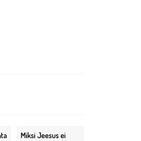
nta
Miksi Jeesus ei