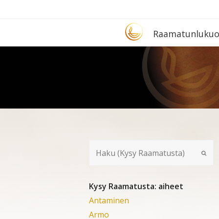
Etusivu
Raa­ma­tun­lu­ku­
Kysy Raamatusta: aiheet
Antaminen
Armo