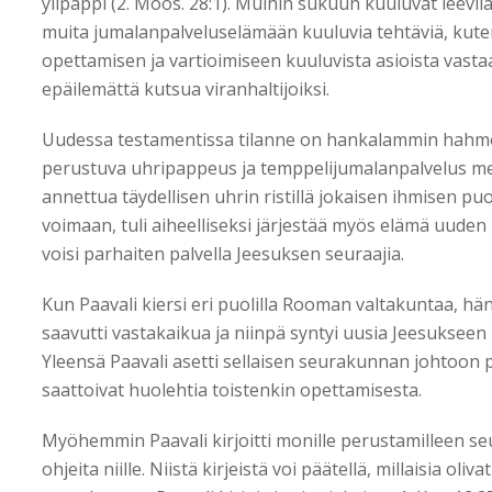
ylipappi (2. Moos. 28:1). Muihin sukuun kuuluvat leevil
muita jumalanpalveluselämään kuuluvia tehtäviä, kute
opettamisen ja vartioimiseen kuuluvista asioista vastaa
epäilemättä kutsua viranhaltijoiksi.
Uudessa testamentissa tilanne on hankalammin hahmote
perustuva uhripappeus ja temppelijumalanpalvelus me
annettua täydellisen uhrin ristillä jokaisen ihmisen puol
voimaan, tuli aiheelliseksi järjestää myös elämä uuden 
voisi parhaiten palvella Jeesuksen seuraajia.
Kun Paavali kiersi eri puolilla Rooman valtakuntaa, h
saavutti vastakaikua ja niinpä syntyi uusia Jeesukseen 
Yleensä Paavali asetti sellaisen seurakunnan johtoon p
saattoivat huolehtia toistenkin opettamisesta.
Myöhemmin Paavali kirjoitti monille perustamilleen se
ohjeita niille. Niistä kirjeistä voi päätellä, millaisia oli