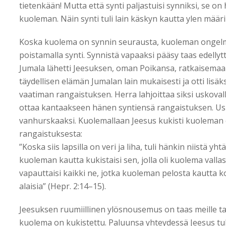
tietenkään! Mutta että synti paljastuisi synniksi, se o
kuoleman. Näin synti tuli lain käskyn kautta ylen määrin
Koska kuolema on synnin seurausta, kuoleman ongelma
poistamalla synti. Synnistä vapaaksi pääsy taas edellyt
Jumala lähetti Jeesuksen, oman Poikansa, ratkaisema
täydellisen elämän Jumalan lain mukaisesti ja otti lisäk
vaatiman rangaistuksen. Herra lahjoittaa siksi uskoval
ottaa kantaakseen hänen syntiensä rangaistuksen. Us
vanhurskaaksi. Kuolemallaan Jeesus kukisti kuoleman e
rangaistuksesta:
”Koska siis lapsilla on veri ja liha, tuli hänkin niistä yht
kuoleman kautta kukistaisi sen, jolla oli kuolema vallas
vapauttaisi kaikki ne, jotka kuoleman pelosta kautta k
alaisia” (Hepr. 2:14–15).
Jeesuksen ruumiillinen ylösnousemus on taas meille ta
kuolema on kukistettu. Paluunsa yhteydessä Jeesus tu