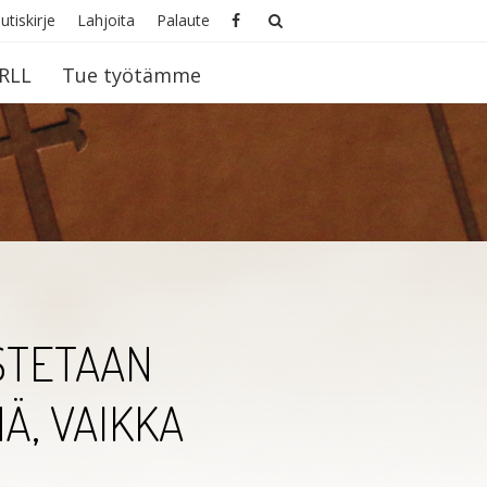
utiskirje
Lahjoita
Palaute
RLL
Tue työtämme
STETAAN
NÄ, VAIKKA