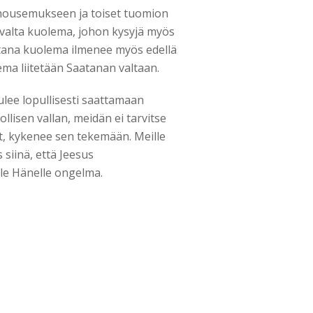
nousemukseen ja toiset tuomion
ovalta kuolema, johon kysyjä myös
altana kuolema ilmenee myös edellä
ma liitetään Saatanan valtaan.
ulee lopullisesti saattamaan
isen vallan, meidän ei tarvitse
t, kykenee sen tekemään. Meille
 siinä, että Jeesus
le Hänelle ongelma.