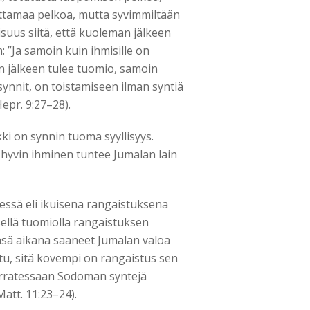
uttamaa pelkoa, mutta syvimmiltään
isuus siitä, että kuoleman jälkeen
n: ”Ja samoin kuin ihmisille on
n jälkeen tulee tuomio, samoin
ynnit, on toistamiseen ilman syntiä
Hepr. 9:27–28).
ki on synnin tuoma syyllisyys.
hyvin ihminen tuntee Jumalan lain
essä eli ikuisena rangaistuksena
isellä tuomiolla rangaistuksen
sä aikana saaneet Jumalan valoa
u, sitä kovempi on rangaistus sen
verratessaan Sodoman syntejä
att. 11:23–24).