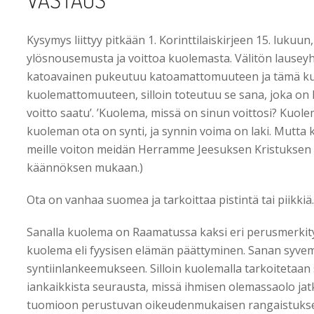
Kysymys liittyy pitkään 1. Korinttilaiskirjeen 15. lukuun
ylösnousemusta ja voittoa kuolemasta. Välitön lausey
katoavainen pukeutuu katoamattomuuteen ja tämä k
kuolemattomuuteen, silloin toteutuu se sana, joka on ki
voitto saatu’. ’Kuolema, missä on sinun voittosi? Kuol
kuoleman ota on synti, ja synnin voima on laki. Mutta 
meille voiton meidän Herramme Jeesuksen Kristuksen 
käännöksen mukaan.)
Ota on vanhaa suomea ja tarkoittaa pistintä tai piikkiä.
Sanalla kuolema on Raamatussa kaksi eri perusmerkity
kuolema eli fyysisen elämän päättyminen. Sanan syvemp
syntiinlankeemukseen. Silloin kuolemalla tarkoitetaan se
iankaikkista seurausta, missä ihmisen olemassaolo ja
tuomioon perustuvan oikeudenmukaisen rangaistuksen a