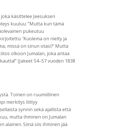
, joka käsittelee Jeesuksen
hteys kuuluu: ”Mutta kun tämä
uolevainen pukeutuu
rjoitettu: ’Kuolema on nielty ja
ema, missä on sinun otasi?’ Mutta
kiitos olkoon Jumalan, joka antaa
kautta!” (Jakeet 54–57 vuoden 1838
stä. Toinen on ruumiillinen
i merkitys liittyy
llaista synnin sekä ajallista että
tkuu, mutta ihminen on Jumalan
lainen. Siinä siis ihminen jää