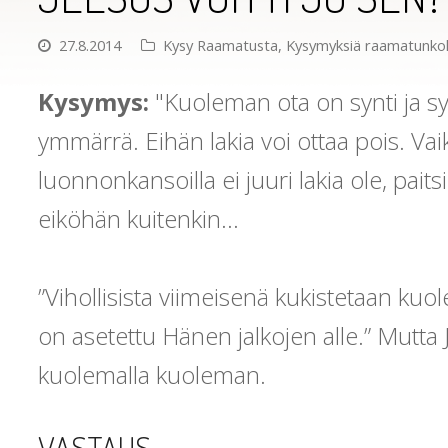
27.8.2014
Kysy Raamatusta
,
Kysymyksiä raamatunko
Kysymys:
"Kuoleman ota on synti ja sy
ymmärrä. Eihän lakia voi ottaa pois. Vaikk
luonnonkansoilla ei juuri lakia ole, paitsi
eiköhän kuitenkin...
”Vihollisista viimeisenä kukistetaan kuol
on asetettu Hänen jalkojen alle.” Mutta 
kuolemalla kuoleman.
VASTAUS