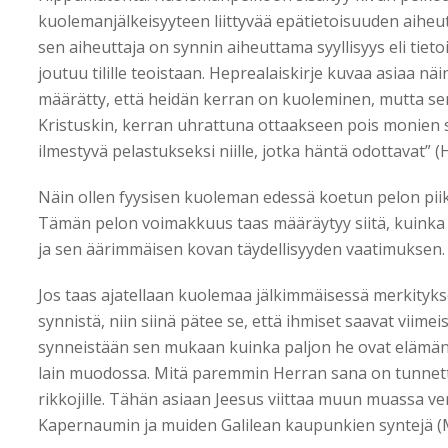
kuolemanjälkeisyyteen liittyvää epätietoisuuden aihe
sen aiheuttaja on synnin aiheuttama syyllisyys eli tieto
joutuu tilille teoistaan. Heprealaiskirje kuvaa asiaa näi
määrätty, että heidän kerran on kuoleminen, mutta se
Kristuskin, kerran uhrattuna ottaakseen pois monien s
ilmestyvä pelastukseksi niille, jotka häntä odottavat” (
Näin ollen fyysisen kuoleman edessä koetun pelon piik
Tämän pelon voimakkuus taas määräytyy siitä, kuinka 
ja sen äärimmäisen kovan täydellisyyden vaatimuksen.
Jos taas ajatellaan kuolemaa jälkimmäisessä merkityks
synnistä, niin siinä pätee se, että ihmiset saavat viime
synneistään sen mukaan kuinka paljon he ovat elämän
lain muodossa. Mitä paremmin Herran sana on tunnett
rikkojille. Tähän asiaan Jeesus viittaa muun muassa 
Kapernaumin ja muiden Galilean kaupunkien syntejä (M