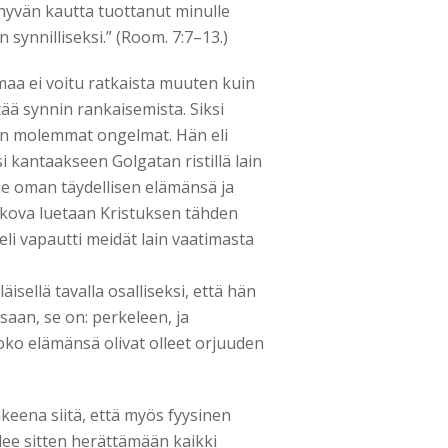
n hyvän kautta tuottanut minulle
 synnilliseksi.” (Room. 7:7–13.)
a ei voitu ratkaista muuten kuin
tää synnin rankaisemista. Siksi
an molemmat ongelmat. Hän eli
si kantaakseen Golgatan ristillä lain
le oman täydellisen elämänsä ja
kova luetaan Kristuksen tähden
li vapautti meidät lain vaatimasta
äläisellä tavalla osalliseksi, että hän
saan, se on: perkeleen, ja
oko elämänsä olivat olleet orjuuden
keena siitä, että myös fyysinen
lee sitten herättämään kaikki