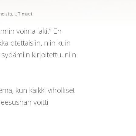
hdista
,
UT muut
nnin voima laki.” En
a otettaisiin, niin kuin
 sydämiin kirjoitettu, niin
ema, kun kaikki viholliset
Jeesushan voitti