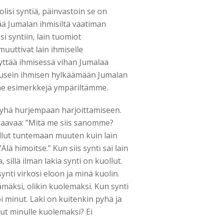
 olisi syntiä, päinvastoin se on
ää Jumalan ihmisiltä vaatiman
i syntiin, lain tuomiot
uuttivat lain ihmiselle
nyttää ihmisessä vihan Jumalaa
a usein ihmisen hylkäämään Jumalan
me esimerkkejä ympäriltämme.
n yhä hurjempaan harjoittamiseen.
uraavaa: ”Mitä me siis sanomme?
tullut tuntemaan muuten kuin lain
”Älä himoitse.” Kun siis synti sai lain
sillä ilman lakia synti on kuollut.
ynti virkosi eloon ja minä kuolin.
elämäksi, olikin kuolemaksi. Kun synti
oi minut. Laki on kuitenkin pyhä ja
lut minulle kuolemaksi? Ei