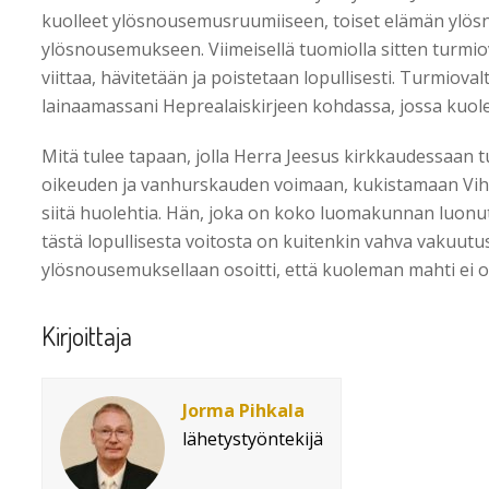
kuolleet ylösnousemusruumiiseen, toiset elämän ylös
ylösnousemukseen. Viimeisellä tuomiolla sitten turmi
viittaa, hävitetään ja poistetaan lopullisesti. Turmiov
lainaamassani Heprealaiskirjeen kohdassa, jossa kuole
Mitä tulee tapaan, jolla Herra Jeesus kirkkaudessaan t
oikeuden ja vanhurskauden voimaan, kukistamaan Viholl
siitä huolehtia. Hän, joka on koko luomakunnan luonu
tästä lopullisesta voitosta on kuitenkin vahva vakuutus
ylösnousemuksellaan osoitti, että kuoleman mahti ei o
Kirjoittaja
Jorma Pihkala
lähetystyöntekijä