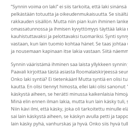
”Synnin voima on laki” ei siis tarkoita, että laki sinänsä
pelkästään totuutta ja oikeudenmukaisuutta. Se sisält
rakkauden sisällön. Mutta niin pian kuin ihminen lankes
omassatunnossa ja ihmisen kyvyttömyys täyttää lakia m
kauhistuttavaksi ja pelottavaksi tuomariksi. Synti syn
vastaan, kun lain tuomio kohtaa hänet. Se taas johta
ja nousemaan kapinaan itse lakia vastaan. Siitä näem
Synnin vääristämä ihminen saa laista yllykkeen synni
Paavali kirjoittaa tästä asiasta Roomalaiskirjeessä se
Onko laki syntiä? Ei tietenkään! Mutta syntiä en olisi 
kautta. En olisi tiennyt himosta, ellei laki olisi sanonut: 
käskystä aiheen, se herätti minussa kaikenlaisia himoja, 
Minä elin ennen ilman lakia, mutta kun lain käsky tuli, s
Niin kävi ilmi, että käsky, joka oli tarkoitettu minulle 
sai lain käskystä aiheen, se käskyn avulla petti ja tapp
lain käsky pyhä, vanhurskas ja hyvä. Onko siis hyvä tul