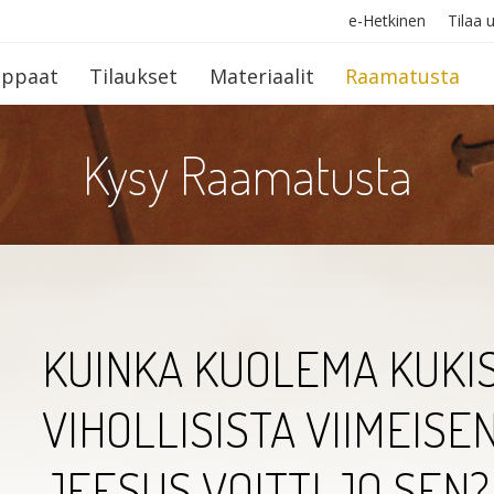
e-Hetkinen
Tilaa u
op­paat
Tilaukset
Materiaalit
Raamatusta
Kysy Raamatusta
KUINKA KUOLEMA KUKI
VIHOLLISISTA VIIMEISE
JEESUS VOITTI JO SEN?