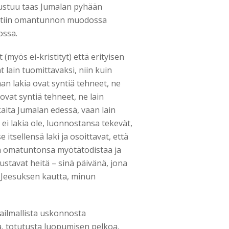
ustuu taas Jumalan pyhään
nettiin omantunnon muodossa
ossa.
(myös ei-kristityt) että erityisen
t lain tuomittavaksi, niin kuin
lman lakia ovat syntiä tehneet, ne
 ovat syntiä tehneet, ne lain
kaita Jumalan edessä, vaan lain
 ei lakia ole, luonnostansa tekevät,
se itsellensä laki ja osoittavat, että
dän omatuntonsa myötätodistaa ja
stavat heitä – sinä päivänä, jona
 Jeesuksen kautta, minun
ailmallista uskonnosta
, totutusta luopumisen pelkoa,