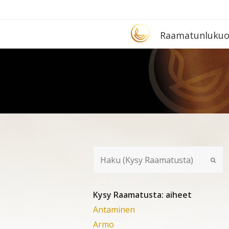
Etusivu
Raa­ma­tun­lu­ku­
Kysy Raamatusta: aiheet
Antaminen
Armo