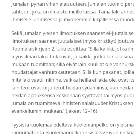
Jumalan pyhän vihan alaisuuteen. Jumalan tuomio per
tahtoon, joka on ilmaistu meille laissa. Tämä laki an
ihmiselle luomisessa ja myöhemmin kirjallisessa muod
Sekä Jumalan yleisen ilmoituksen saaneet ei-juutalaiset 
ilmoituksen saaneet juutalaiset (myös kristityt) joutuva
Roomalaiskirjeen 2. luku osoittaa: ”Sillä kaikki, jotka i
myös ilman lakia hukkuvat, ja kaikki, jotka lain alaisina
mukaan tuomitaan; sillä eivät lain kuulijat ole vanhurs
noudattajat vanhurskautetaan. Sillä kun pakanat, joilla
mitä laki vaatii, niin he, vaikka heillä ei lakia ole, ovat it
lain teot ovat kirjoitetut heidän sydämiinsä, kun hei
heidän ajatuksensa keskenään syyttävät tai myös puolu
Jumala on tuomitseva ihmisten salaisuudet Kristuksen
evankeliumini mukaan.” (jakeet 12–16)
Fyysistä kuolemaa edeltävä kuolemanpelko on yleisma
riippumatonta. Kuolemanpelkoon sisältyy kivun pelkoa