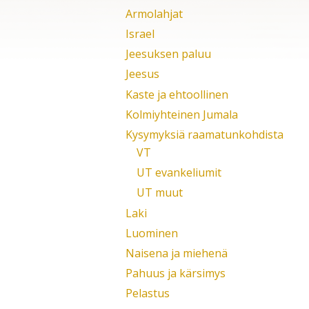
Armolahjat
Israel
Jeesuksen paluu
Jeesus
Kaste ja ehtoollinen
Kolmiyhteinen Jumala
Kysymyksiä raamatunkohdista
VT
UT evankeliumit
UT muut
Laki
Luominen
Naisena ja miehenä
Pahuus ja kärsimys
Pelastus