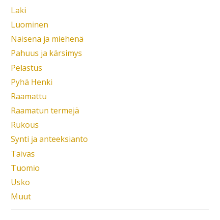
Laki
Luominen
Naisena ja miehenä
Pahuus ja kärsimys
Pelastus
Pyhä Henki
Raamattu
Raamatun termejä
Rukous
Synti ja anteeksianto
Taivas
Tuomio
Usko
Muut