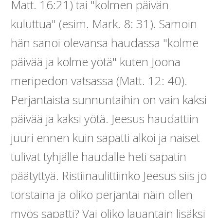
Matt. 16:21) tai "kolmen päivän
kuluttua" (esim. Mark. 8: 31). Samoin
hän sanoi olevansa haudassa "kolme
päivää ja kolme yötä" kuten Joona
meripedon vatsassa (Matt. 12: 40).
Perjantaista sunnuntaihin on vain kaksi
päivää ja kaksi yötä. Jeesus haudattiin
juuri ennen kuin sapatti alkoi ja naiset
tulivat tyhjälle haudalle heti sapatin
päätyttyä. Ristiinaulittiinko Jeesus siis jo
torstaina ja oliko perjantai näin ollen
myös sapatti? Vai oliko lauantain lisäksi