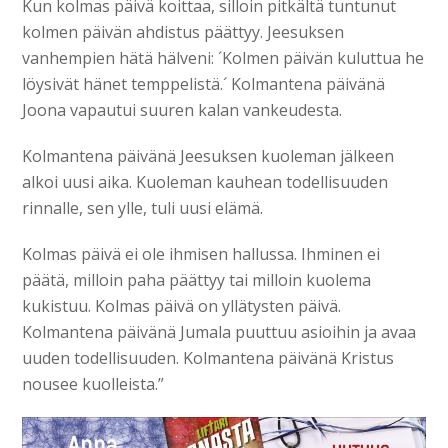
Kun kolmas päivä koittaa, silloin pitkältä tuntunut
kolmen päivän ahdistus päättyy. Jeesuksen
vanhempien hätä hälveni: ´Kolmen päivän kuluttua he
löysivät hänet temppelistä.´ Kolmantena päivänä
Joona vapautui suuren kalan vankeudesta.
Kolmantena päivänä Jeesuksen kuoleman jälkeen
alkoi uusi aika. Kuoleman kauhean todellisuuden
rinnalle, sen ylle, tuli uusi elämä.
Kolmas päivä ei ole ihmisen hallussa. Ihminen ei
päätä, milloin paha päättyy tai milloin kuolema
kukistuu. Kolmas päivä on yllätysten päivä.
Kolmantena päivänä Jumala puuttuu asioihin ja avaa
uuden todellisuuden. Kolmantena päivänä Kristus
nousee kuolleista.”