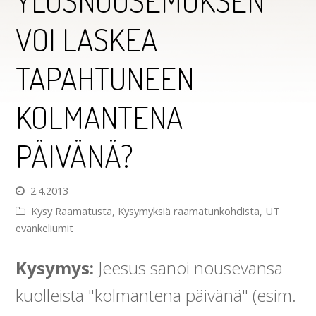
YLÖSNOUSEMUKSEN
VOI LASKEA
TAPAHTUNEEN
KOLMANTENA
PÄIVÄNÄ?
2.4.2013
Kysy Raamatusta
,
Kysymyksiä raamatunkohdista
,
UT
evankeliumit
Kysymys:
Jeesus sanoi nousevansa
kuolleista "kolmantena päivänä" (esim.