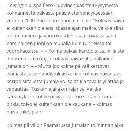
Helsingin piispa Eero Huovinen käsitteli kysymystä
kolmannesta päivästä pääsiäistervehdyksessään
vuonna 2000. Siinä hän sanoi mm. näin: ”Kolmas päivä
ei kuitenkaan ole ensi sijassa ajan määre, vaikka siinä
onkin numero ja vuorokauden osaa kuvaava sana.
Varsinainen juoni on muualla kuin tunneissa tai
vuorokausissa. – – Kolme päivää kertoo siitä, millaista
ihmisen elämä on, ja kolmas päivä siitä, millainen
Jumala on. – – Mutta jos kolme päivää kertovat
elämästä ja sen ahdistuksista, niin kolmas päivä taas
kertoo siitä, että Jumala voi salatulla tavalla yllättää ja
vapauttaa. Tuskan ajalla on rajansa. Vaikka
kärsimyksen kolme päivää ovatkin sietämättömän
pitkiä, toivo ei kuitenkaan ole kaukana – kolmas
päivä tulee pian.
Kolmas päivä on Raamatussa Jumalan toiminnan aika.