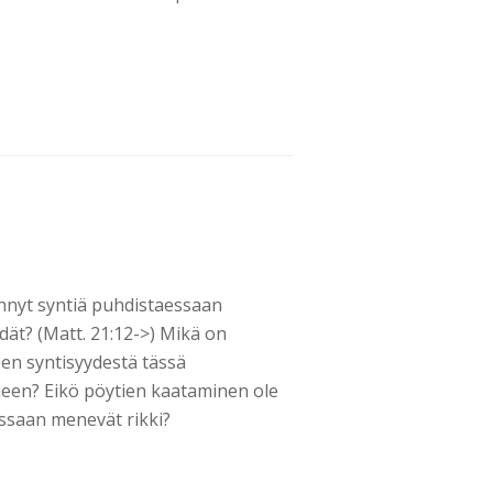
ehnyt syntiä puhdistaessaan
dät? (Matt. 21:12->) Mikä on
en syntisyydestä tässä
neen? Eikö pöytien kaataminen ole
ssaan menevät rikki?