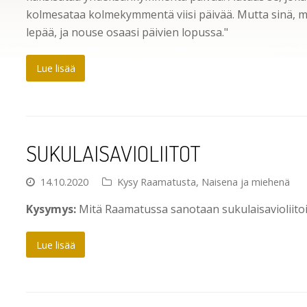
kolmesataa kolmekymmentä viisi päivää. Mutta sinä, me
lepää, ja nouse osaasi päivien lopussa."
Lue lisää
SUKULAISAVIOLIITOT
14.10.2020
Kysy Raamatusta
,
Naisena ja miehenä
Kysymys:
Mitä Raamatussa sanotaan sukulaisavioliitoist
Lue lisää