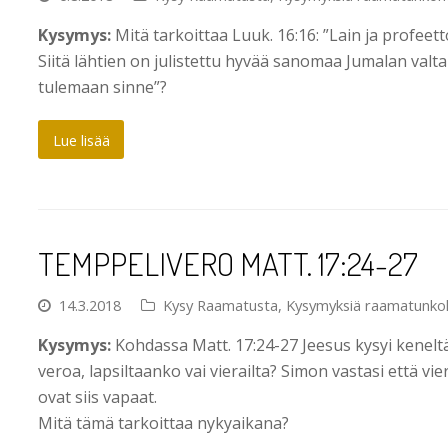
Kysymys:
Mitä tarkoittaa Luuk. 16:16: ”Lain ja profeet
Siitä lähtien on julistettu hyvää sanomaa Jumalan valta
tulemaan sinne”?
Lue lisää
TEMPPELIVERO MATT. 17:24-27
14.3.2018
Kysy Raamatusta
,
Kysymyksiä raamatunko
Kysymys:
Kohdassa Matt. 17:24-27 Jeesus kysyi keneltä
veroa, lapsiltaanko vai vierailta? Simon vastasi että vi
ovat siis vapaat.
Mitä tämä tarkoittaa nykyaikana?