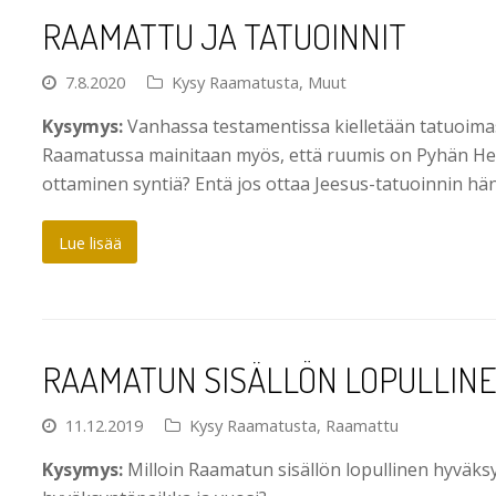
RAAMATTU JA TATUOINNIT
7.8.2020
Kysy Raamatusta
,
Muut
Kysymys:
Vanhassa testamentissa kielletään tatuoima
Raamatussa mainitaan myös, että ruumis on Pyhän Hen
ottaminen syntiä? Entä jos ottaa Jeesus-tatuoinnin h
Lue lisää
RAAMATUN SISÄLLÖN LOPULLIN
11.12.2019
Kysy Raamatusta
,
Raamattu
Kysymys:
Milloin Raamatun sisällön lopullinen hyväksy