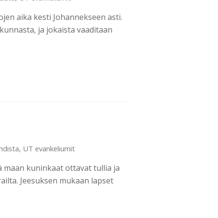
tojen aika kesti Johannekseen asti.
kunnasta, ja jokaista vaaditaan
hdista
,
UT evankeliumit
 maan kuninkaat ottavat tullia ja
erailta. Jeesuksen mukaan lapset