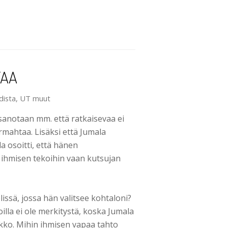
TAA
dista
,
UT muut
sanotaan mm. että ratkaisevaa ei
armahtaa. Lisäksi että Jumala
a osoitti, että hänen
 ihmisen tekoihin vaan kutsujan
ssä, jossa hän valitsee kohtaloni?
illa ei ole merkitystä, koska Jumala
ukko. Mihin ihmisen vapaa tahto