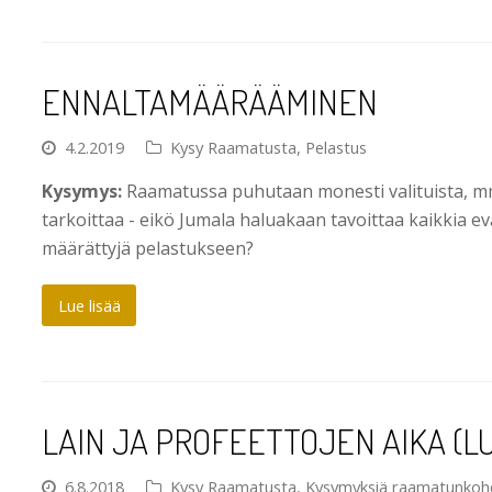
ENNALTAMÄÄRÄÄMINEN
4.2.2019
Kysy Raamatusta
,
Pelastus
Kysymys:
Raamatussa puhutaan monesti valituista, mm
tarkoittaa - eikö Jumala haluakaan tavoittaa kaikkia e
määrättyjä pelastukseen?
Lue lisää
LAIN JA PROFEETTOJEN AIKA (LUU
6.8.2018
Kysy Raamatusta
,
Kysymyksiä raamatunkoh