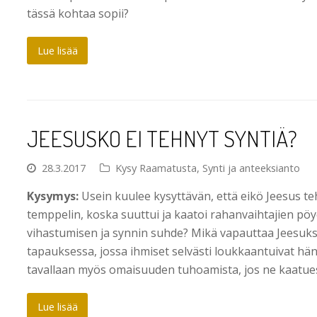
tässä kohtaa sopii?
Lue lisää
JEESUSKO EI TEHNYT SYNTIÄ?
28.3.2017
Kysy Raamatusta
,
Synti ja anteeksianto
Kysymys:
Usein kuulee kysyttävän, että eikö Jeesus t
temppelin, koska suuttui ja kaatoi rahanvaihtajien pöy
vihastumisen ja synnin suhde? Mikä vapauttaa Jeesuks
tapauksessa, jossa ihmiset selvästi loukkaantuivat hä
tavallaan myös omaisuuden tuhoamista, jos ne kaatue
Lue lisää