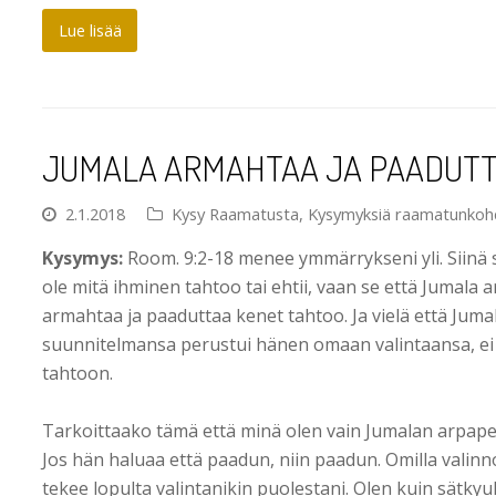
Lue lisää
JUMALA ARMAHTAA JA PAADUT
2.1.2018
Kysy Raamatusta
,
Kysymyksiä raamatunkoh
Kysymys:
Room. 9:2-18 menee ymmärrykseni yli. Siinä 
ole mitä ihminen tahtoo tai ehtii, vaan se että Jumala 
armahtaa ja paaduttaa kenet tahtoo. Ja vielä että Jumal
suunnitelmansa perustui hänen omaan valintaansa, ei
tahtoon.
Tarkoittaako tämä että minä olen vain Jumalan arpapeli
Jos hän haluaa että paadun, niin paadun. Omilla valinno
tekee lopulta valintanikin puolestani. Olen kuin sätky