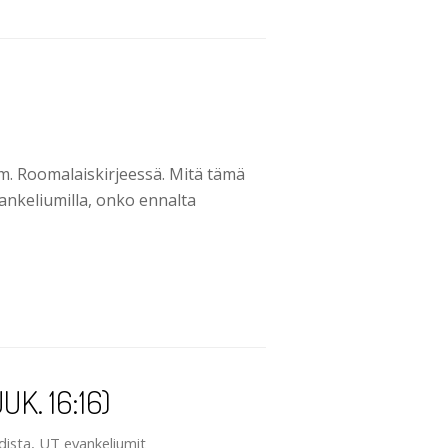
. Roomalaiskirjeessä. Mitä tämä
vankeliumilla, onko ennalta
K. 16:16)
dista
,
UT evankeliumit