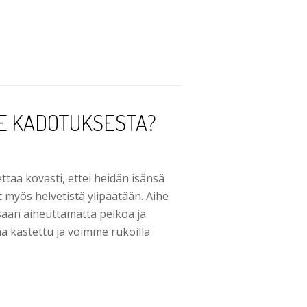
LE KADOTUKSESTA?
ettaa kovasti, ettei heidän isänsä
 myös helvetistä ylipäätään. Aihe
saan aiheuttamatta pelkoa ja
na kastettu ja voimme rukoilla