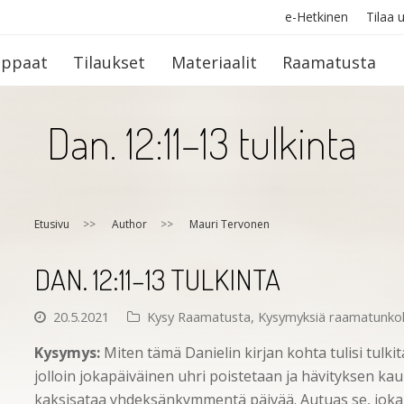
e-Hetkinen
Tilaa u
op­paat
Tilaukset
Materiaalit
Raamatusta
Dan. 12:11–13 tulkinta
Etusivu
>>
Author
>>
Mauri Tervonen
DAN. 12:11–13 TULKINTA
20.5.2021
Kysy Raamatusta
,
Kysymyksiä raamatunko
Kysymys:
Miten tämä Danielin kirjan kohta tulisi tulkita
jolloin jokapäiväinen uhri poistetaan ja hävityksen ka
kaksisataa yhdeksänkymmentä päivää. Autuas se, joka 