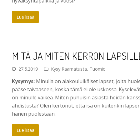
hyväksyntäpaikka ja vuosi?
Lue lisää
MITÄ JA MITEN KERRON LAPSIL
27.5.2019
Kysy Raamatusta
,
Tuomio
Kysymys:
Minulla on alakouluikäiset lapset, joita huol
pääse taivaaseen, koska tämä ei ole uskossa. Kyselevät
on minulle vaikea. Miten puhuisin asiasta heidän kans
ahdistusta? Olen kertonut, että isä on kuitenkin lapse
hänen puolestaan.
Lue lisää