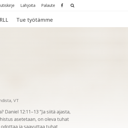
utiskirje
Lahjoita
Palaute
RLL
Tue työtämme
hdista
,
VT
? Daniel 12:11–13 ”Ja siitä ajasta,
uhistus asetetaan, on oleva tuhat
odottaa ja saavuttaa tuhat