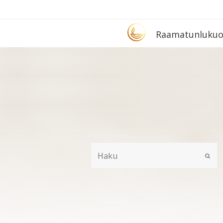
Etusivu
Raa­ma­tun­lu­ku­