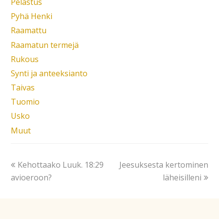
Pelastus
Pyhä Henki
Raamattu
Raamatun termejä
Rukous
Synti ja anteeksianto
Taivas
Tuomio
Usko
Muut
Kehottaako Luuk. 18:29
Jeesuksesta kertominen
avioeroon?
läheisilleni