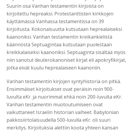
Suurin osa Vanhan testamentin kirjoista on
kirjoitettu hepreaksi. Protestanttisten kirkkojen
käyttämässä Vanhassa testamentissa on 39
kirjoitusta. Kokonaisuutta kutsutaan heprealaiseksi
kaanoniksi. Vanhan testamentin kreikankielistä
käännöstä Septuagintaa kutsutaan puolestaan
kreikkalaiseksi kaanoniksi. Septuaginta sisältää myös
niin sanotut deuterokanoniset kirjat eli apokryfikirjat,
jotka eivät kuulu heprealaiseen kaanoniin.
Vanhan testamentin kirjojen syntyhistoria on pitkä.
Ensimmäiset kirjoitukset ovat peräisin noin 900-
luvulta eKr. ja nuorimmat ehkä noin 200-luvulta eKr.
Vanhan testamentin muotoutumiseen ovat
vaikuttaneet Israelin historian vaiheet. Babylonian
pakkosiirtolaisuudella 500-luvulla eKr. oli suuri
merkitys. Kirjoituksia alettiin koota yhteen kansan