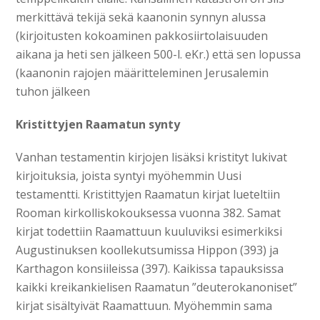
merkittävä tekijä sekä kaanonin synnyn alussa
(kirjoitusten kokoaminen pakkosiirtolaisuuden
aikana ja heti sen jälkeen 500-l. eKr.) että sen lopussa
(kaanonin rajojen määritteleminen Jerusalemin
tuhon jälkeen
Kristittyjen Raamatun synty
Vanhan testamentin kirjojen lisäksi kristityt lukivat
kirjoituksia, joista syntyi myöhemmin Uusi
testamentti. Kristittyjen Raamatun kirjat lueteltiin
Rooman kirkolliskokouksessa vuonna 382. Samat
kirjat todettiin Raamattuun kuuluviksi esimerkiksi
Augustinuksen koollekutsumissa Hippon (393) ja
Karthagon konsiileissa (397). Kaikissa tapauksissa
kaikki kreikankielisen Raamatun ”deuterokanoniset”
kirjat sisältyivät Raamattuun. Myöhemmin sama