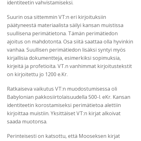
identiteetin vahvistamiseksi.
Suurin osa sittemmin VT:n eri kirjoituksiin
päätyneestä materiaalista säilyi kansan muistissa
suullisena perimätietona. Tämän perimätiedon
ajoitus on mahdotonta. Osa siitä saattaa olla hyvinkin
vanhaa. Suullisen perimätiedon lisäksi syntyi myös
kirjallisia dokumentteja, esimerkiksi sopimuksia,
kirjeitä ja profetioita. VT.n vanhimmat kirjoitustekstit
on kirjoitettu jo 1200 e.Kr.
Ratkaiseva vaikutus VT:n muodostumisessa oli
Babylonian pakkosiirtolaisuudella 500-l. eKr. Kansan
identiteetin korostamiseksi perimätietoa alettiin
kirjoittaa muistiin. Yksittäiset VT:n kirjat alkoivat
saada muotonsa.
Perinteisesti on katsottu, että Mooseksen kirjat