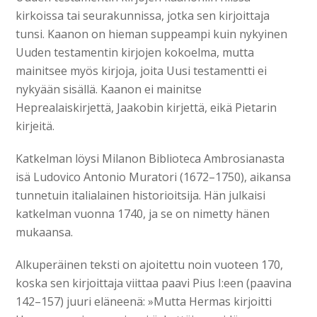
kirkoissa tai seurakunnissa, jotka sen kirjoittaja
tunsi. Kaanon on hieman suppeampi kuin nykyinen
Uuden testamentin kirjojen kokoelma, mutta
mainitsee myös kirjoja, joita Uusi testamentti ei
nykyään sisällä. Kaanon ei mainitse
Heprealaiskirjettä, Jaakobin kirjettä, eikä Pietarin
kirjeitä.
Katkelman löysi Milanon Biblioteca Ambrosianasta
isä Ludovico Antonio Muratori (1672–1750), aikansa
tunnetuin italialainen historioitsija. Hän julkaisi
katkelman vuonna 1740, ja se on nimetty hänen
mukaansa.
Alkuperäinen teksti on ajoitettu noin vuoteen 170,
koska sen kirjoittaja viittaa paavi Pius I:een (paavina
142–157) juuri eläneenä: »Mutta Hermas kirjoitti