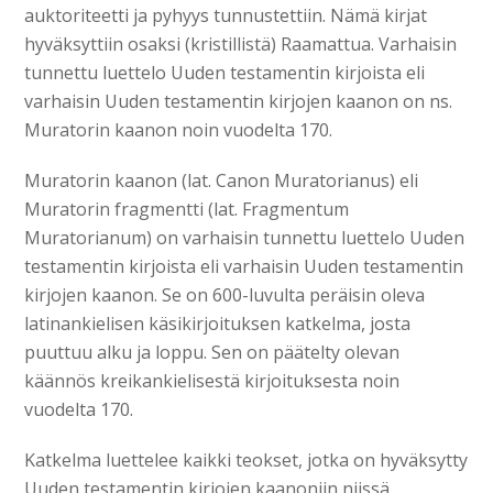
auktoriteetti ja pyhyys tunnustettiin. Nämä kirjat
hyväksyttiin osaksi (kristillistä) Raamattua. Varhaisin
tunnettu luettelo Uuden testamentin kirjoista eli
varhaisin Uuden testamentin kirjojen kaanon on ns.
Muratorin kaanon noin vuodelta 170.
Muratorin kaanon (lat. Canon Muratorianus) eli
Muratorin fragmentti (lat. Fragmentum
Muratorianum) on varhaisin tunnettu luettelo Uuden
testamentin kirjoista eli varhaisin Uuden testamentin
kirjojen kaanon. Se on 600-luvulta peräisin oleva
latinankielisen käsikirjoituksen katkelma, josta
puuttuu alku ja loppu. Sen on päätelty olevan
käännös kreikankielisestä kirjoituksesta noin
vuodelta 170.
Katkelma luettelee kaikki teokset, jotka on hyväksytty
Uuden testamentin kirjojen kaanoniin niissä