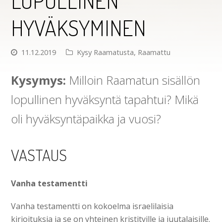
LOPULLINEN
HYVÄKSYMINEN
11.12.2019
Kysy Raamatusta
,
Raamattu
Kysymys:
Milloin Raamatun sisällön
lopullinen hyväksyntä tapahtui? Mikä
oli hyväksyntäpaikka ja vuosi?
VASTAUS
Vanha testamentti
Vanha testamentti on kokoelma israelilaisia
kirjoituksia ja se on yhteinen kristityille ja juutalaisille.