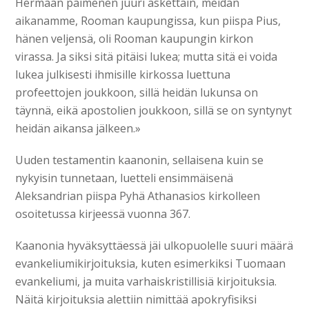
Hermaan paimenen juuri äskettäin, meidän
aikanamme, Rooman kaupungissa, kun piispa Pius,
hänen veljensä, oli Rooman kaupungin kirkon
virassa. Ja siksi sitä pitäisi lukea; mutta sitä ei voida
lukea julkisesti ihmisille kirkossa luettuna
profeettojen joukkoon, sillä heidän lukunsa on
täynnä, eikä apostolien joukkoon, sillä se on syntynyt
heidän aikansa jälkeen.»
Uuden testamentin kaanonin, sellaisena kuin se
nykyisin tunnetaan, luetteli ensimmäisenä
Aleksandrian piispa Pyhä Athanasios kirkolleen
osoitetussa kirjeessä vuonna 367.
Kaanonia hyväksyttäessä jäi ulkopuolelle suuri määrä
evankeliumikirjoituksia, kuten esimerkiksi Tuomaan
evankeliumi, ja muita varhaiskristillisiä kirjoituksia.
Näitä kirjoituksia alettiin nimittää apokryfisiksi