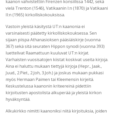
kaanon vahvistettiin Firenzen konsiilissa 1442, sekä
vielä Trenton (1546), Vatikaanin I:n (1870) ja Vatikaani
II:n (1965) kirkolliskokouksissa.
Vastoin yleistä käsitystä UT:n kaanonia ei
varsinaisesti päätetty kirkolliskokouksessa. Sen
sijaan piispa Athanasioksen pääsiäiskirje (vuonna
367) sekä sitä seuraten Hippon synodi (vuonna 393)
luettelivat Raamattuun kuuluvat UT:n kirjat.
Varhaisten vuosisatojen kiistat koskivat useita kirjoja.
Aina ei haluttu mukaan tiettyjä kirjoja (Hepr., Jaak.,
Juud., 2.Piet., 2.Joh, 3.Joh.) ja joskus mukaan pukkasi
myös Hermaan Paimen tai Kleemensin kirjeitä.
Keskustelussa kaanonin kriteereinä pidettiin
kirjoitusten apostolista alkuperää ja yleistä kirkon
hyväksyntää.
Alkukirkko nimitti kaanoniksi niitä kirjoituksia, joiden