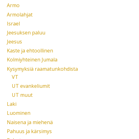
Armo
Armolahjat
Israel
Jeesuksen paluu
Jeesus
Kaste ja ehtoollinen
Kolmiyhteinen Jumala
Kysymyksiä raamatunkohdista
VT
UT evankeliumit
UT muut
Laki
Luominen
Naisena ja miehenä
Pahuus ja kärsimys