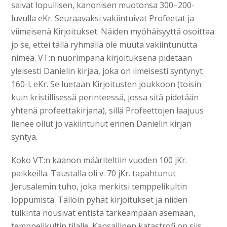
saivat lopullisen, kanonisen muotonsa 300–200-
luvulla eKr. Seuraavaksi vakiintuivat Profeetat ja
viimeisenä Kirjoitukset. Näiden myöhäisyyttä osoittaa
jo se, ettei tällä ryhmällä ole muuta vakiintunutta
nimeä. VT:n nuorimpana kirjoituksena pidetään
yleisesti Danielin kirjaa, joka on ilmeisesti syntynyt
160-l. eKr. Se luetaan Kirjoitusten joukkoon (toisin
kuin kristillisessä perinteessä, jossa sitä pidetään
yhtenä profeettakirjana), sillä Profeettojen laajuus
lienee ollut jo vakiintunut ennen Danielin kirjan
syntyä.
Koko VT:n kaanon määriteltiin vuoden 100 jKr.
paikkeilla. Taustalla oli v. 70 jKr. tapahtunut
Jerusalemin tuho, joka merkitsi temppelikultin
loppumista. Tällöin pyhät kirjoitukset ja niiden
tulkinta nousivat entistä tärkeämpään asemaan,
temppelikultin tilalle. Kansallinen katastrofi on siis