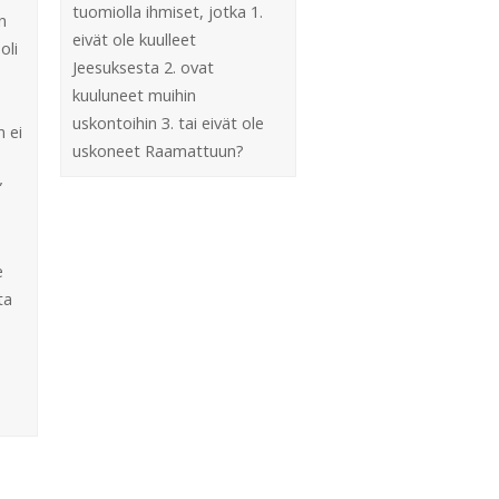
tuomiolla ihmiset, jotka 1.
n
eivät ole kuulleet
oli
Jeesuksesta 2. ovat
kuuluneet muihin
uskontoihin 3. tai eivät ole
 ei
uskoneet Raamattuun?
”
e
ta