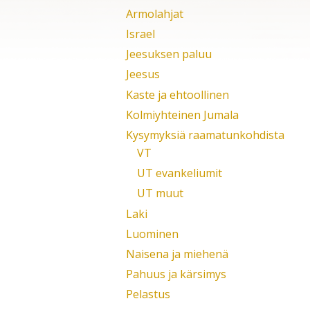
Armolahjat
Israel
Jeesuksen paluu
Jeesus
Kaste ja ehtoollinen
Kolmiyhteinen Jumala
Kysymyksiä raamatunkohdista
VT
UT evankeliumit
UT muut
Laki
Luominen
Naisena ja miehenä
Pahuus ja kärsimys
Pelastus