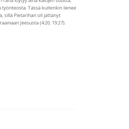
n raha löytyy aina kalojen suusta,
a työnteosta. Tässä kuitenkin lienee
 sillä Pietarihan oli jättänyt
aamaan Jeesusta (4:20; 19:27).