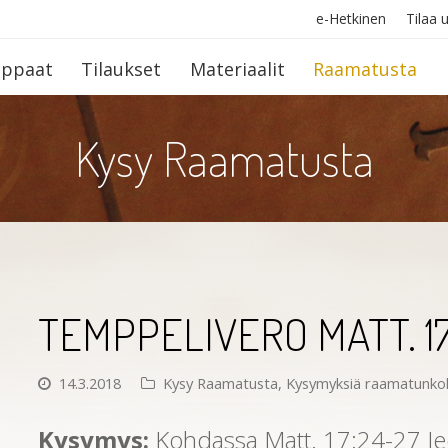
e-Hetkinen
Tilaa u
op­paat
Tilaukset
Materiaalit
Raamatusta
Kysy Raamatusta
TEMPPELIVERO MATT. 17
14.3.2018
Kysy Raamatusta
,
Kysymyksiä raamatunko
Kysymys:
Kohdassa Matt. 17:24-27 Je