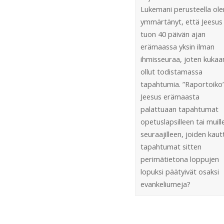
Lukemani perusteella ole
ymmärtänyt, että Jeesus 
tuon 40 päivän ajan
erämaassa yksin ilman
ihmisseuraa, joten kukaan
ollut todistamassa
tapahtumia. ”Raportoiko
Jeesus erämaasta
palattuaan tapahtumat
opetuslapsilleen tai muill
seuraajilleen, joiden kaut
tapahtumat sitten
perimätietona loppujen
lopuksi päätyivät osaksi
evankeliumeja?