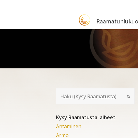
Etusivu
Raa­ma­tun­lu­ku­
Kysy Raamatusta: aiheet
Antaminen
Armo