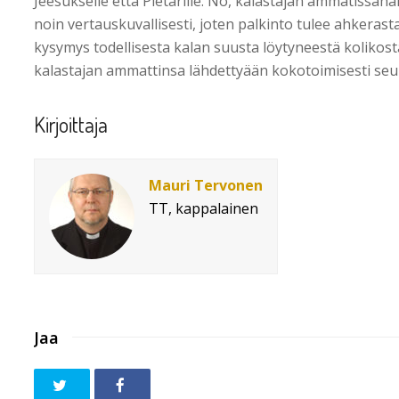
Jeesukselle että Pietarille. No, kalastajan ammatissaha
noin vertauskuvallisesti, joten palkinto tulee ahkerast
kysymys todellisesta kalan suusta löytyneestä kolikosta,
kalastajan ammattinsa lähdettyään kokotoimisesti seur
Kirjoittaja
Mauri Tervonen
TT, kappalainen
Jaa