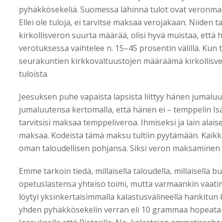
pyhäkkösekeliä. Suomessa lähinnä tulot ovat veronmak
Ellei ole tuloja, ei tarvitse maksaa verojakaan. Niiden 
kirkollisveron suurta määrää, olisi hyvä muistaa, että 
verotuksessa vaihtelee n. 15–45 prosentin välillä. Kun t
seurakuntien kirkkovaltuustojen määräämä kirkollisve
tuloista.
Jeesuksen puhe vapaista lapsista liittyy hänen jumaluu
jumaluutensa kertomalla, että hänen ei – temppelin I
tarvitsisi maksaa temppeliveroa. Ihmiseksi ja lain alais
maksaa. Kodeista tämä maksu tultiin pyytämään. Kaikki
oman taloudellisen pohjansa. Siksi veron maksaminen o
Emme tarkoin tiedä, millaisella taloudella, millaisella b
opetuslastensa yhteisö toimi, mutta varmaankin vaatim
löytyi yksinkertaisimmalla kalastusvälineellä hankitun k
yhden pyhäkkösekelin verran eli 10 grammaa hopeata tai