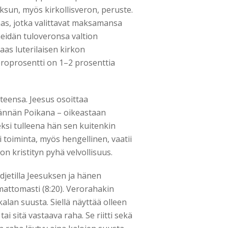
sun, myös kirkollisveron, peruste.
taas, jotka valittavat maksamansa
heidän tuloveronsa valtion
aas luterilaisen kirkon
roprosentti on 1–2 prosenttia
teensa. Jeesus osoittaa
sännän Poikana – oikeastaan
eksi tulleena hän sen kuitenkin
 toiminta, myös hengellinen, vaatii
n kristityn pyhä velvollisuus.
udjetilla Jeesuksen ja hänen
attomasti (8:20). Verorahakin
alan suusta. Siellä näyttää olleen
 sitä vastaava raha. Se riitti sekä