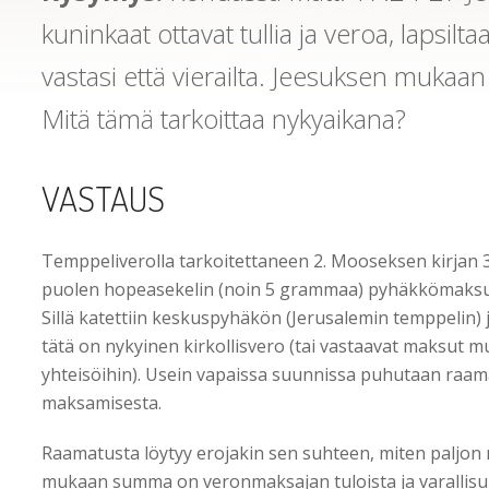
kuninkaat ottavat tullia ja veroa, lapsilt
vastasi että vierailta. Jeesuksen mukaan 
Mitä tämä tarkoittaa nykyaikana?
VASTAUS
Temppeliverolla tarkoitettaneen 2. Mooseksen kirjan 3
puolen hopeasekelin (noin 5 grammaa) pyhäkkömaksua
Sillä katettiin keskuspyhäkön (Jerusalemin temppelin) 
tätä on nykyinen kirkollisvero (tai vastaavat maksut mu
yhteisöihin). Usein vapaissa suunnissa puhutaan raam
maksamisesta.
Raamatusta löytyy erojakin sen suhteen, miten paljo
mukaan summa on veronmaksajan tuloista ja varallisu