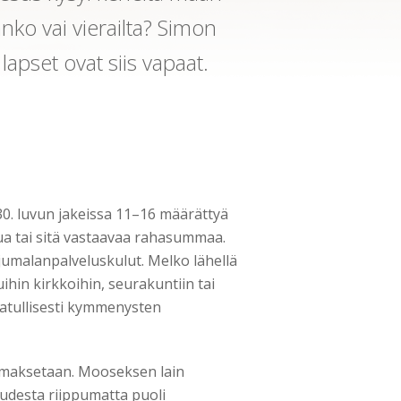
aanko vai vierailta? Simon
lapset ovat siis vapaat.
0. luvun jakeissa 11–16 määrättyä
 tai sitä vastaavaa rahasummaa.
jumalanpalveluskulut. Melko lähellä
ihin kirkkoihin, seurakuntiin tai
atullisesti kymmenysten
n maksetaan. Mooseksen lain
udesta riippumatta puoli