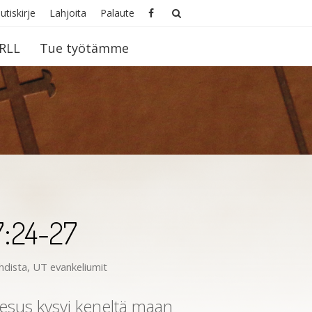
utiskirje
Lahjoita
Palaute
RLL
Tue työtämme
:24-27
hdista
,
UT evankeliumit
esus kysyi keneltä maan