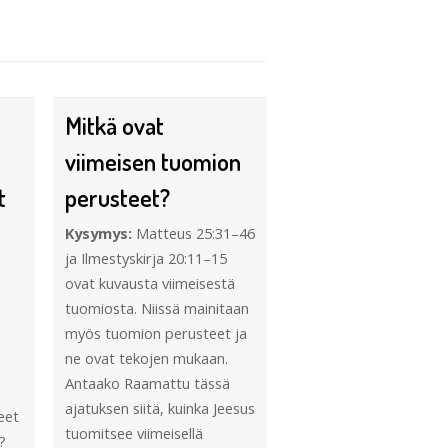
Mitkä ovat
viimeisen tuomion
t
perusteet?
Kysymys:
Matteus 25:31–46
ja Ilmestyskirja 20:11–15
ovat kuvausta viimeisestä
tuomiosta. Niissä mainitaan
myös tuomion perusteet ja
ne ovat tekojen mukaan.
Antaako Raamattu tässä
ajatuksen siitä, kuinka Jeesus
eet
tuomitsee viimeisellä
?