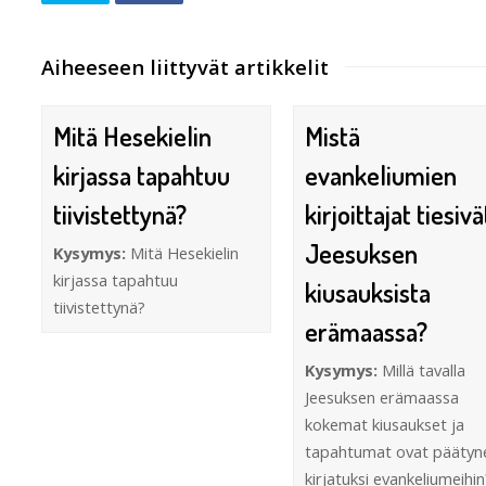
Aiheeseen liittyvät artikkelit
Mitä Hesekielin
Mistä
kirjassa tapahtuu
evankeliumien
tiivistettynä?
kirjoittajat tiesivä
Jeesuksen
Kysymys:
Mitä Hesekielin
kirjassa tapahtuu
kiusauksista
tiivistettynä?
erämaassa?
Kysymys:
Millä tavalla
Jeesuksen erämaassa
kokemat kiusaukset ja
tapahtumat ovat päätyn
kirjatuksi evankeliumeihin