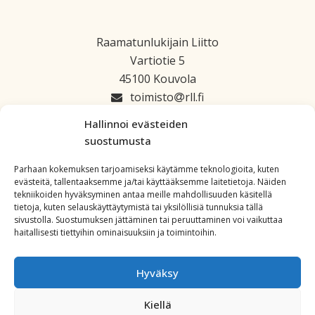
Raamatunlukijain Liitto
Vartiotie 5
45100 Kouvola
toimisto
rll.fi
045 1223 664
Hallinnoi evästeiden
suostumusta
Parhaan kokemuksen tarjoamiseksi käytämme teknologioita, kuten
evästeitä, tallentaaksemme ja/tai käyttääksemme laitetietoja. Näiden
tekniikoiden hyväksyminen antaa meille mahdollisuuden käsitellä
tietoja, kuten selauskäyttäytymistä tai yksilöllisiä tunnuksia tällä
sivustolla. Suostumuksen jättäminen tai peruuttaminen voi vaikuttaa
haitallisesti tiettyihin ominaisuuksiin ja toimintoihin.
Hyväksy
Kiellä