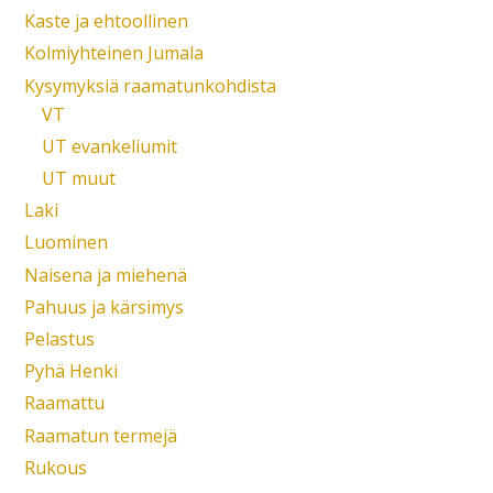
Kaste ja ehtoollinen
Kolmiyhteinen Jumala
Kysymyksiä raamatunkohdista
VT
UT evankeliumit
UT muut
Laki
Luominen
Naisena ja miehenä
Pahuus ja kärsimys
Pelastus
Pyhä Henki
Raamattu
Raamatun termejä
Rukous