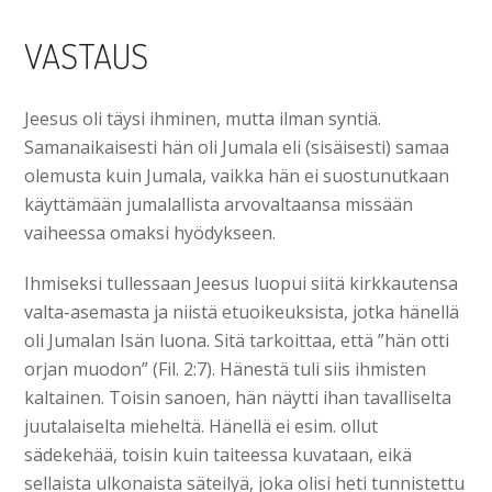
VASTAUS
Jeesus oli täysi ihminen, mutta ilman syntiä.
Samanaikaisesti hän oli Jumala eli (sisäisesti) samaa
olemusta kuin Jumala, vaikka hän ei suostunutkaan
käyttämään jumalallista arvovaltaansa missään
vaiheessa omaksi hyödykseen.
Ihmiseksi tullessaan Jeesus luopui siitä kirkkautensa
valta-asemasta ja niistä etuoikeuksista, jotka hänellä
oli Jumalan Isän luona. Sitä tarkoittaa, että ”hän otti
orjan muodon” (Fil. 2:7). Hänestä tuli siis ihmisten
kaltainen. Toisin sanoen, hän näytti ihan tavalliselta
juutalaiselta mieheltä. Hänellä ei esim. ollut
sädekehää, toisin kuin taiteessa kuvataan, eikä
sellaista ulkonaista säteilyä, joka olisi heti tunnistettu