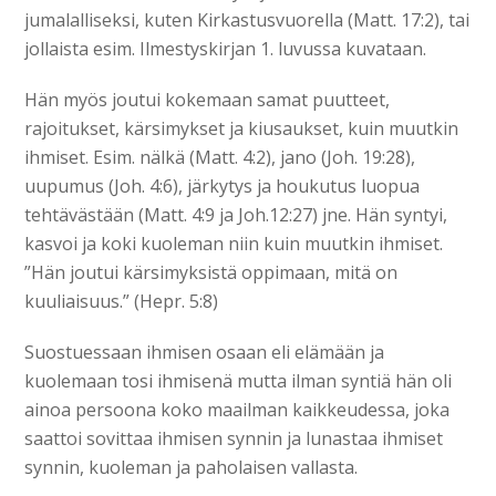
jumalalliseksi, kuten Kirkastusvuorella (Matt. 17:2), tai
jollaista esim. Ilmestyskirjan 1. luvussa kuvataan.
Hän myös joutui kokemaan samat puutteet,
rajoitukset, kärsimykset ja kiusaukset, kuin muutkin
ihmiset. Esim. nälkä (Matt. 4:2), jano (Joh. 19:28),
uupumus (Joh. 4:6), järkytys ja houkutus luopua
tehtävästään (Matt. 4:9 ja Joh.12:27) jne. Hän syntyi,
kasvoi ja koki kuoleman niin kuin muutkin ihmiset.
”Hän joutui kärsimyksistä oppimaan, mitä on
kuuliaisuus.” (Hepr. 5:8)
Suostuessaan ihmisen osaan eli elämään ja
kuolemaan tosi ihmisenä mutta ilman syntiä hän oli
ainoa persoona koko maailman kaikkeudessa, joka
saattoi sovittaa ihmisen synnin ja lunastaa ihmiset
synnin, kuoleman ja paholaisen vallasta.