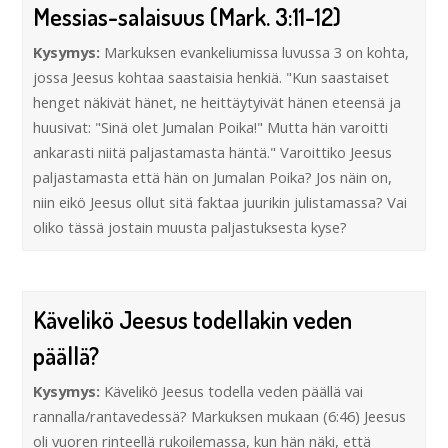
Messias-salaisuus (Mark. 3:11-12)
Kysymys:
Markuksen evankeliumissa luvussa 3 on kohta,
jossa Jeesus kohtaa saastaisia henkiä. "Kun saastaiset
henget näkivät hänet, ne heittäytyivät hänen eteensä ja
huusivat: "Sinä olet Jumalan Poika!" Mutta hän varoitti
ankarasti niitä paljastamasta häntä." Varoittiko Jeesus
paljastamasta että hän on Jumalan Poika? Jos näin on,
niin eikö Jeesus ollut sitä faktaa juurikin julistamassa? Vai
oliko tässä jostain muusta paljastuksesta kyse?
Kävelikö Jeesus todellakin veden
päällä?
Kysymys:
Kävelikö Jeesus todella veden päällä vai
rannalla/rantavedessä? Markuksen mukaan (6:46) Jeesus
oli vuoren rinteellä rukoilemassa, kun hän näki, että