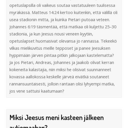
opetuslapsilla oli vaikeus soutaa vastatuuleen tuulisessa
myräkässä. Matteus 14:24 kertoo kuitenkin, että välillä oli
usea stadionin mitta, ja kuinka Pietari putoaa veteen.
Johannes 6:19 täsmentää, että matkaa oli kuljettu 25–30
stadionia, ja kun Jeesus nousi veneen kyytiin,
opetuslapset huomasivat olevansa jo rannassa. Tekeekö
vilkas mielikuvitus meille tepposet ja panee Jeesuksen
hyppimään järven pintaa pitkin jalkojaan kastelematta?
Ja jos Pietari, Andreas, Johannes ja Jaakob olivat kerran
kokeneita kalastajia, niin miksi he olisivat suunnanneet
kovassa aallokossa keskelle järveä eivätkä soutaneet
rannansuuntaisesti, jolloin rantaan olisi lyhyempi matka,
jos vene sattuisi kaatumaan?
Miksi Jeesus meni kasteen jälkeen
autiomaahan?