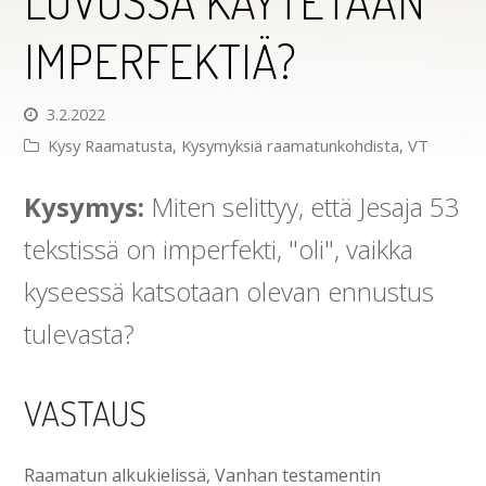
LUVUSSA KÄYTETÄÄN
IMPERFEKTIÄ?
3.2.2022
Kysy Raamatusta
,
Kysymyksiä raamatunkohdista
,
VT
Kysymys:
Miten selittyy, että Jesaja 53
tekstissä on imperfekti, "oli", vaikka
kyseessä katsotaan olevan ennustus
tulevasta?
VASTAUS
Raamatun alkukielissä, Vanhan testamentin