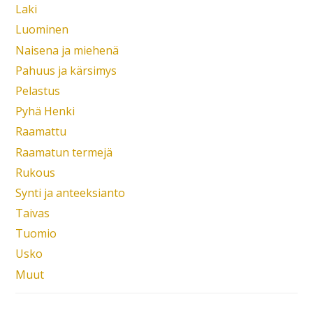
Laki
Luominen
Naisena ja miehenä
Pahuus ja kärsimys
Pelastus
Pyhä Henki
Raamattu
Raamatun termejä
Rukous
Synti ja anteeksianto
Taivas
Tuomio
Usko
Muut