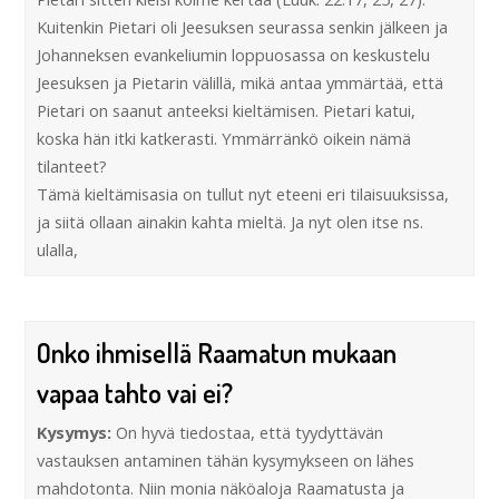
Kuitenkin Pietari oli Jeesuksen seurassa senkin jälkeen ja
Johanneksen evankeliumin loppuosassa on keskustelu
Jeesuksen ja Pietarin välillä, mikä antaa ymmärtää, että
Pietari on saanut anteeksi kieltämisen. Pietari katui,
koska hän itki katkerasti. Ymmärränkö oikein nämä
tilanteet?
Tämä kieltämisasia on tullut nyt eteeni eri tilaisuuksissa,
ja siitä ollaan ainakin kahta mieltä. Ja nyt olen itse ns.
ulalla,
Onko ihmisellä Raamatun mukaan
vapaa tahto vai ei?
Kysymys:
On hyvä tiedostaa, että tyydyttävän
vastauksen antaminen tähän kysymykseen on lähes
mahdotonta. Niin monia näköaloja Raamatusta ja