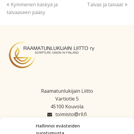
Kymmenen käskyä ja
Taivas ja taivaat
taivaaseen pääsy
Raamatunlukijain Liitto
Vartiotie 5
45100 Kouvola
toimisto
rll.fi
045 1223 664
Hallinnoi evästeiden
suostumusta