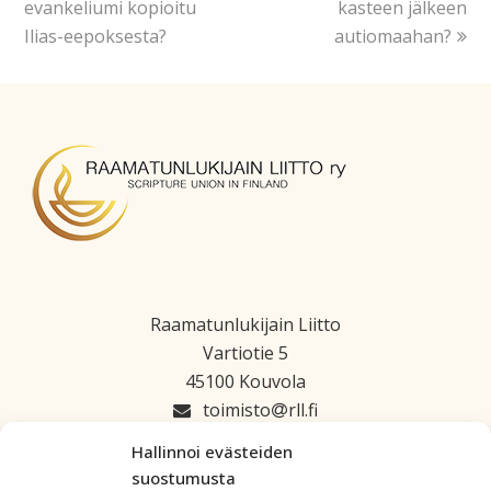
evankeliumi kopioitu
kasteen jälkeen
Ilias-eepoksesta?
autiomaahan?
Raamatunlukijain Liitto
Vartiotie 5
45100 Kouvola
toimisto
rll.fi
045 1223 664
Hallinnoi evästeiden
suostumusta