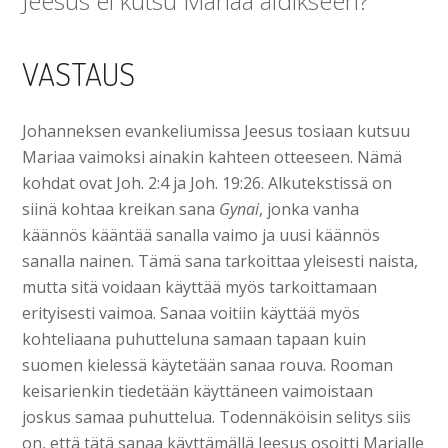
Jeesus ei kutsu Mariaa äidikseen?
VASTAUS
Johanneksen evankeliumissa Jeesus tosiaan kutsuu
Mariaa vaimoksi ainakin kahteen otteeseen. Nämä
kohdat ovat Joh. 2:4 ja Joh. 19:26. Alkutekstissä on
siinä kohtaa kreikan sana
Gynai
, jonka vanha
käännös kääntää sanalla vaimo ja uusi käännös
sanalla nainen. Tämä sana tarkoittaa yleisesti naista,
mutta sitä voidaan käyttää myös tarkoittamaan
erityisesti vaimoa. Sanaa voitiin käyttää myös
kohteliaana puhutteluna samaan tapaan kuin
suomen kielessä käytetään sanaa rouva. Rooman
keisarienkin tiedetään käyttäneen vaimoistaan
joskus samaa puhuttelua. Todennäköisin selitys siis
on, että tätä sanaa käyttämällä Jeesus osoitti Marialle