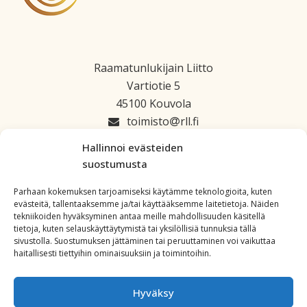
Raamatunlukijain Liitto
Vartiotie 5
45100 Kouvola
toimisto
rll.fi
045 1223 664
Hallinnoi evästeiden
suostumusta
Parhaan kokemuksen tarjoamiseksi käytämme teknologioita, kuten
evästeitä, tallentaaksemme ja/tai käyttääksemme laitetietoja. Näiden
tekniikoiden hyväksyminen antaa meille mahdollisuuden käsitellä
tietoja, kuten selauskäyttäytymistä tai yksilöllisiä tunnuksia tällä
sivustolla. Suostumuksen jättäminen tai peruuttaminen voi vaikuttaa
haitallisesti tiettyihin ominaisuuksiin ja toimintoihin.
Hyväksy