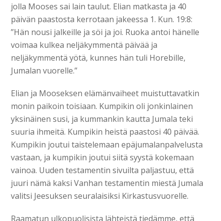
jolla Mooses sai lain taulut. Elian matkasta ja 40
päivän paastosta kerrotaan jakeessa 1. Kun. 19:8:
”Hän nousi jalkeille ja söi ja joi. Ruoka antoi hänelle
voimaa kulkea neljäkymmentä päivää ja
neljäkymmentä yötä, kunnes hän tuli Horebille,
Jumalan vuorelle.”
Elian ja Mooseksen elämänvaiheet muistuttavatkin
monin paikoin toisiaan. Kumpikin oli jonkinlainen
yksinäinen susi, ja kummankin kautta Jumala teki
suuria ihmeitä. Kumpikin heistä paastosi 40 päivää.
Kumpikin joutui taistelemaan epäjumalanpalvelusta
vastaan, ja kumpikin joutui siitä syystä kokemaan
vainoa. Uuden testamentin sivuilta paljastuu, että
juuri nämä kaksi Vanhan testamentin miestä Jumala
valitsi Jeesuksen seuralaisiksi Kirkastusvuorelle.
Raamatun ulkopuolisista lähteistä tiedämme, että