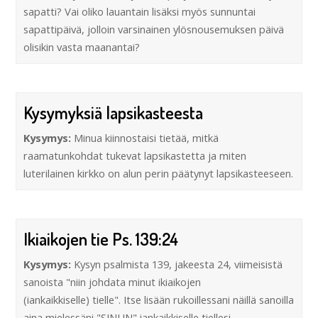
sapatti? Vai oliko lauantain lisäksi myös sunnuntai
sapattipäivä, jolloin varsinainen ylösnousemuksen päivä
olisikin vasta maanantai?
Kysymyksiä lapsikasteesta
Kysymys:
Minua kiinnostaisi tietää, mitkä
raamatunkohdat tukevat lapsikastetta ja miten
luterilainen kirkko on alun perin päätynyt lapsikasteeseen.
Ikiaikojen tie Ps. 139:24
Kysymys:
Kysyn psalmista 139, jakeesta 24, viimeisistä
sanoista "niin johdata minut ikiaikojen
(iankaikkiselle) tielle". Itse lisään rukoillessani näillä sanoilla
aina mielessäni "SINUN" iankaikkiselle tiellesi.