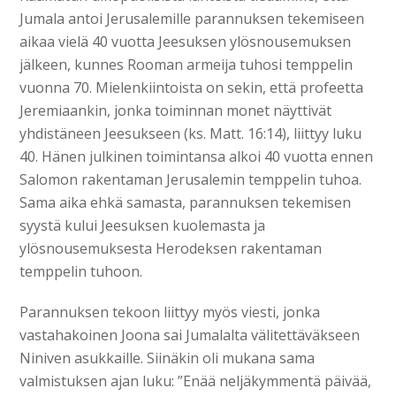
Jumala antoi Jerusalemille parannuksen tekemiseen
aikaa vielä 40 vuotta Jeesuksen ylösnousemuksen
jälkeen, kunnes Rooman armeija tuhosi temppelin
vuonna 70. Mielenkiintoista on sekin, että profeetta
Jeremiaankin, jonka toiminnan monet näyttivät
yhdistäneen Jeesukseen (ks. Matt. 16:14), liittyy luku
40. Hänen julkinen toimintansa alkoi 40 vuotta ennen
Salomon rakentaman Jerusalemin temppelin tuhoa.
Sama aika ehkä samasta, parannuksen tekemisen
syystä kului Jeesuksen kuolemasta ja
ylösnousemuksesta Herodeksen rakentaman
temppelin tuhoon.
Parannuksen tekoon liittyy myös viesti, jonka
vastahakoinen Joona sai Jumalalta välitettäväkseen
Niniven asukkaille. Siinäkin oli mukana sama
valmistuksen ajan luku: ”Enää neljäkymmentä päivää,