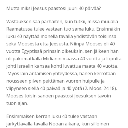
Mutta miksi Jeesus paastosi juuri 40 päivää?
Vastauksen saa parhaiten, kun tutkii, missä muualla
Raamatussa tulee vastaan tuo sama luku. Ensinnäkin
luku 40 näyttää monella tavalla yhdistävän toisiinsa
sekä Moosesta että Jeesusta. Niinpä Mooses eli 40
vuotta Egyptissä prinssin oikeuksin, sen jälkeen hän
oli pakomatkalla Midianin maassa 40 vuotta ja lopulta
johti Israelin kansaa kohti luvattua maata 40 vuotta.
Myös lain antamisen yhteydessä, hänen kerrotaan
nousseen pilven peittämän vuoren huipulle ja
viipyneen siellä 40 päivää ja 40 yötä (2. Moos. 24:18).
Mooses toisin sanoen paastosi Jeesuksen tavoin
tuon ajan.
Ensimmäisen kerran luku 40 tulee vastaan
järkyttävällä tavalla Nooan aikana, kun silloinen