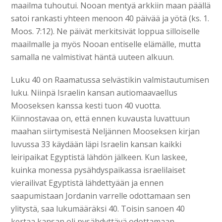
maailma tuhoutui. Nooan mentyä arkkiin maan päällä
satoi rankasti yhteen menoon 40 päivää ja yötä (ks. 1.
Moos. 7:12). Ne päivät merkitsivät loppua silloiselle
maailmalle ja myös Nooan entiselle elämälle, mutta
samalla ne valmistivat häntä uuteen alkuun.
Luku 40 on Raamatussa selvästikin valmistautumisen
luku. Niinpä Israelin kansan autiomaavaellus
Mooseksen kanssa kesti tuon 40 vuotta.
Kiinnostavaa on, että ennen kuvausta luvattuun
maahan siirtymisestä Neljännen Mooseksen kirjan
luvussa 33 käydään läpi Israelin kansan kaikki
leiripaikat Egyptistä lähdön jälkeen. Kun laskee,
kuinka monessa pysähdyspaikassa israelilaiset
vierailivat Egyptistä lähdettyään ja ennen
saapumistaan Jordanin varrelle odottamaan sen
ylitystä, saa lukumääräksi 40. Toisin sanoen 40
kertaa kansan oli pysähdyttävä odottamaan