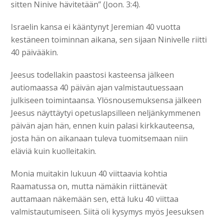
sitten Ninive hävitetään” (Joon. 3:4).
Israelin kansa ei kääntynyt Jeremian 40 vuotta
kestäneen toiminnan aikana, sen sijaan Ninivelle riitti
40 päivääkin.
Jeesus todellakin paastosi kasteensa jälkeen
autiomaassa 40 päivän ajan valmistautuessaan
julkiseen toimintaansa. Ylösnousemuksensa jälkeen
Jeesus näyttäytyi opetuslapsilleen neljänkymmenen
päivän ajan hän, ennen kuin palasi kirkkauteensa,
josta hän on aikanaan tuleva tuomitsemaan niin
eläviä kuin kuolleitakin.
Monia muitakin lukuun 40 viittaavia kohtia
Raamatussa on, mutta nämäkin riittänevät
auttamaan näkemään sen, että luku 40 viittaa
valmistautumiseen. Siitä oli kysymys myös Jeesuksen