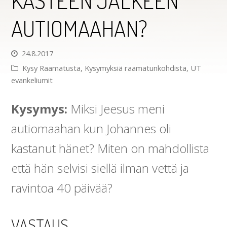
KASTEEN JÄLKEEN
AUTIOMAAHAN?
24.8.2017
Kysy Raamatusta
,
Kysymyksiä raamatunkohdista
,
UT
evankeliumit
Kysymys:
Miksi Jeesus meni
autiomaahan kun Johannes oli
kastanut hänet? Miten on mahdollista
että hän selvisi siellä ilman vettä ja
ravintoa 40 päivää?
VASTAUS