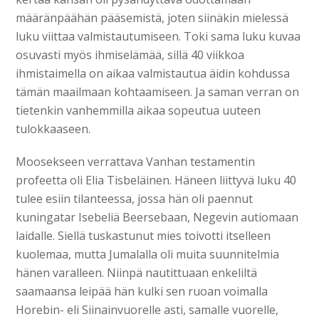
määränpäähän pääsemistä, joten siinäkin mielessä
luku viittaa valmistautumiseen. Toki sama luku kuvaa
osuvasti myös ihmiselämää, sillä 40 viikkoa
ihmistaimella on aikaa valmistautua äidin kohdussa
tämän maailmaan kohtaamiseen. Ja saman verran on
tietenkin vanhemmilla aikaa sopeutua uuteen
tulokkaaseen.
Moosekseen verrattava Vanhan testamentin
profeetta oli Elia Tisbeläinen. Häneen liittyvä luku 40
tulee esiin tilanteessa, jossa hän oli paennut
kuningatar Isebeliä Beersebaan, Negevin autiomaan
laidalle. Siellä tuskastunut mies toivotti itselleen
kuolemaa, mutta Jumalalla oli muita suunnitelmia
hänen varalleen. Niinpä nautittuaan enkeliltä
saamaansa leipää hän kulki sen ruoan voimalla
Horebin- eli Siinainvuorelle asti, samalle vuorelle,