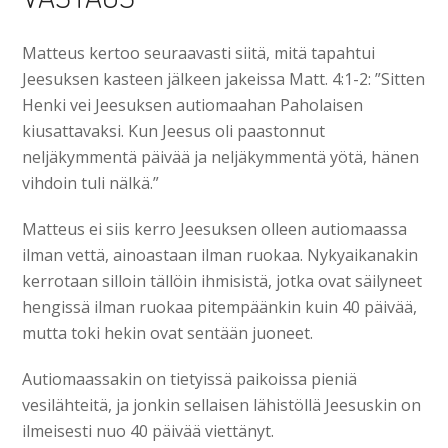
Matteus kertoo seuraavasti siitä, mitä tapahtui
Jeesuksen kasteen jälkeen jakeissa Matt. 4:1-2: ”Sitten
Henki vei Jeesuksen autiomaahan Paholaisen
kiusattavaksi. Kun Jeesus oli paastonnut
neljäkymmentä päivää ja neljäkymmentä yötä, hänen
vihdoin tuli nälkä.”
Matteus ei siis kerro Jeesuksen olleen autiomaassa
ilman vettä, ainoastaan ilman ruokaa. Nykyaikanakin
kerrotaan silloin tällöin ihmisistä, jotka ovat säilyneet
hengissä ilman ruokaa pitempäänkin kuin 40 päivää,
mutta toki hekin ovat sentään juoneet.
Autiomaassakin on tietyissä paikoissa pieniä
vesilähteitä, ja jonkin sellaisen lähistöllä Jeesuskin on
ilmeisesti nuo 40 päivää viettänyt.