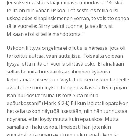
Jeesuksen vastaus laajemmassa muodossa: ”Koska
teillä on niin vähän uskoa. Totisesti: jos teillä olisi
uskoa edes sinapinsiemenen verran, te voisitte sanoa
tälle vuorelle: Siirry täältä tuonne, ja se siirtyisi.
Mikään ei olisi teille mahdotonta.”
Uskoon liittyvä ongelma ei ollut siis hänessä, jota oli
tarkoitus auttaa, vaan auttajissa. Toisaalta voidaan
kysyä, että mitä on vuoria siirtävä usko. Ei ainakaan
sellaista, mitä hurskainkaan ihminen kykenisi
kehittämään itsessään. Väylä tällaisen uskon lähteelle
avautunee tuon mykän hengen vallassa olleen pojan
isän huudosta: ”Minä uskon! Auta minua
epäuskossani!” (Mark. 9:24.) Eli kun isä etsii epätoivon
hetkellä uskon näyttöä itsestään, niin hän tunnustaa
nöyränä, ettei löydy muuta kuin epäuskoa. Mutta
samalla oli halu uskoa. Ilmeisesti hän jotenkin
ymmärsi, että oman avuttomuuden, epätoivon ja