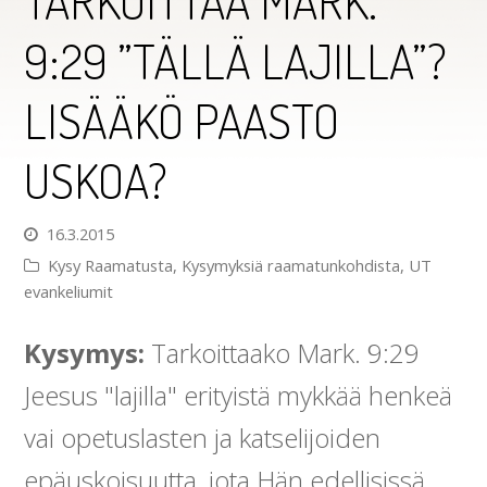
TARKOITTAA MARK.
9:29 ”TÄLLÄ LAJILLA”?
LISÄÄKÖ PAASTO
USKOA?
16.3.2015
Kysy Raamatusta
,
Kysymyksiä raamatunkohdista
,
UT
evankeliumit
Kysymys:
Tarkoittaako Mark. 9:29
Jeesus "lajilla" erityistä mykkää henkeä
vai opetuslasten ja katselijoiden
epäuskoisuutta, jota Hän edellisissä