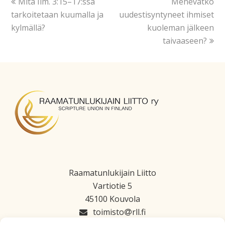
Mitä Ilm. 3:15–17:ssa
Menevätkö
tarkoitetaan kuumalla ja
uudestisyntyneet ihmiset
kylmällä?
kuoleman jälkeen
taivaaseen?
Raamatunlukijain Liitto
Vartiotie 5
45100 Kouvola
toimisto
rll.fi