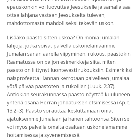
epäuskonkin voi luovuttaa Jeesukselle ja samalla saa
ottaa lahjana vastaan Jeesukselta tulevan,
mahdottomasta mahdolliseksi tekevän uskon.
Lisääkö paasto sitten uskoa? On monia Jumalan
lahjoja, jotka voivat palvella uskonelämäämme.
Jumalan sanan äärellä viipyminen, rukous, paastokin.
Raamatussa on paljon esimerkkejä siitä, miten
paasto on liittynyt luontevasti rukouksiin. Esimerkiksi
naisprofeetta Hannan kerrotaan palvelleen Jumalaa
yötä päivää paastoten ja rukoillen (Luuk. 2:37).
Antiokian seurakunnassa paasto näyttää kuuluneen
yhtenä osana Herran johdatuksen etsimisessä (Ap. t.
13:2–3). Paasto voi auttaa keskittämään omat
ajatuksemme Jumalaan ja hänen tahtoonsa. Siten se
voi myös palvella omalta osaltaan uskonelämämme
hoitamisessa ja syvenemisessä.