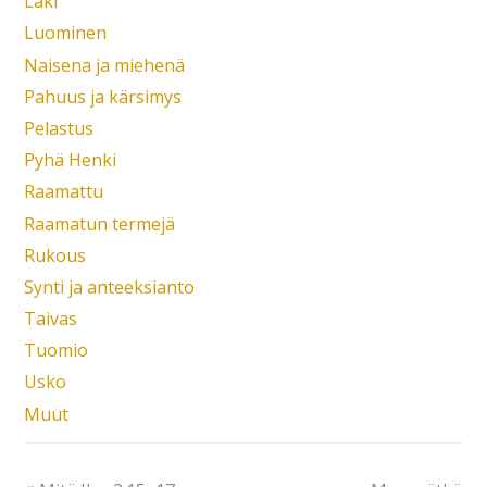
Laki
Luominen
Naisena ja miehenä
Pahuus ja kärsimys
Pelastus
Pyhä Henki
Raamattu
Raamatun termejä
Rukous
Synti ja anteeksianto
Taivas
Tuomio
Usko
Muut