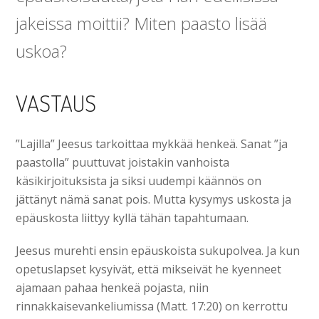
jakeissa moittii? Miten paasto lisää
uskoa?
VASTAUS
”Lajilla” Jeesus tarkoittaa mykkää henkeä. Sanat ”ja
paastolla” puuttuvat joistakin vanhoista
käsikirjoituksista ja siksi uudempi käännös on
jättänyt nämä sanat pois. Mutta kysymys uskosta ja
epäuskosta liittyy kyllä tähän tapahtumaan.
Jeesus murehti ensin epäuskoista sukupolvea. Ja kun
opetuslapset kysyivät, että mikseivät he kyenneet
ajamaan pahaa henkeä pojasta, niin
rinnakkaisevankeliumissa (Matt. 17:20) on kerrottu