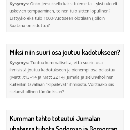
Kysymys:
Onko Jeesuksella kaksi tulemista… yksi tulo eli
uskovien tempaaminen, toinen tulo sitten lopullinen?
Liittyykö eka tulo 1000-vuotiseen olotilaan (jolloin
Saatana on sidottu)?
Miksi niin suuri osa joutuu kadotukseen?
Kysymys:
Tuntuu kummalliselta, että suurin osa
ihmisistä joutuu kadotukseen ja pienempi osa pelastuu
(Matt 7:13–14 ja Matt 22:14). Jumala ja sielunvihollinen
kuitenkin tavallaan "kilpailevat" ihmisistä. Voittaako siis
sielunvihollinen tämän kisan?
Kumman tahto toteutui Jumalan
uhatessa tuhota Sodoman ja Gomorran,