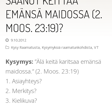
SAANUT KEITTÄÄ
EMÄNSÄ MAIDOSSA (2.
MOOS. 23:19)?
9.10.2012
Kysy Raamatusta
,
Kysymyksiä raamatunkohdista
,
VT
Kysymys:
”Älä keitä karitsaa emänsä
maidossa.” (2. Moos. 23:19)
1. Asiayhteys?
2. Merkitys?
3. Kielikuva?