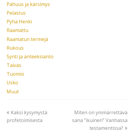
Pahuus ja kärsimys
Pelastus
Pyhä Henki
Raamattu
Raamatun termejä
Rukous
Synti ja anteeksianto
Taivas
Tuomio
Usko
Muut
Kaksi kysymystä
Miten on ymmärrettävä
profetoimisesta
sana ”ikuinen” Vanhassa
testamentissa?