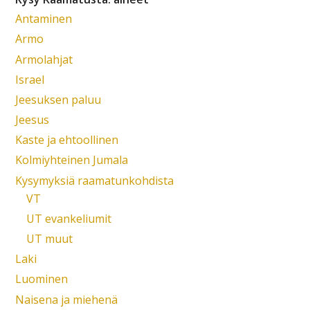
Antaminen
Armo
Armolahjat
Israel
Jeesuksen paluu
Jeesus
Kaste ja ehtoollinen
Kolmiyhteinen Jumala
Kysymyksiä raamatunkohdista
VT
UT evankeliumit
UT muut
Laki
Luominen
Naisena ja miehenä