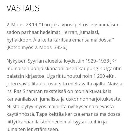
VASTAUS
2. Moos. 23:19: ”Tuo joka vuosi peltosi ensimmäisen
sadon parhaat hedelmät Herran, Jumalasi,
pyhäkköön. Älä keitä karitsaa emänsä maidossa.”
(Katso myös 2. Moos. 34:26.)
Nykyisen Syyrian alueelta löydettiin 1929–1933 jKr.
muinaisen pohjoiskanaanilaisen kaupungin Ugaritin
palatsin kirjastoa. Ugarit tuhoutui noin 1 200 eKr.,
joten savitiilitaulut ovat sitä edeltävältä ajalta. Näissä
ns. Ras Shamran teksteissä on monia kuvauksia
kanaanilaisten jumalista ja uskonnonharjoituksesta.
Niistä löytyy myös maininta nyt kyseenä olevasta
käytännöstä. Tapa keittää karitsa emänsä maidossa
liittyi kanaanilaisten hedelmällisyysriitteihin ja
jumalten lepyttämiseen.