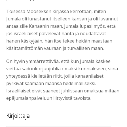
Toisessa Mooseksen kirjassa kerrotaan, miten
Jumala oli lunastanut itselleen kansan ja oli luvannut
antaa sille Kanaanin maan. Jumala lupasi myös, että
jos israelilaiset palvelevat häntä ja noudattavat
hänen käskyjään, hän itse tekee heidän maastaan
käsittämättömän vauraan ja turvallisen maan.
On hyvin ymmärrettävää, että kun Jumala käskee
viettää sadonkorjuujuhlia omaksi kunniakseen, siinä
yhteydessä kielletään riitit, joilla kanaanilaiset
pyrkivät saamaan maansa hedelmälliseksi.
Israelilaiset eivät saaneet juhlissaan omaksua mitään
epäjumalanpalveluun liittyvistä tavoista.
Kirjoittaja