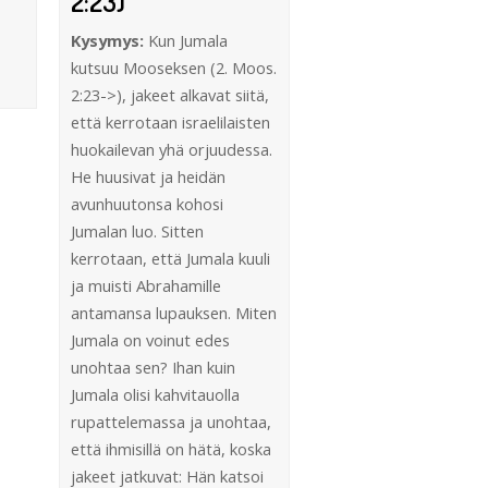
2:23)
Kysymys:
Kun Jumala
kutsuu Mooseksen (2. Moos.
2:23->), jakeet alkavat siitä,
että kerrotaan israelilaisten
huokailevan yhä orjuudessa.
He huusivat ja heidän
avunhuutonsa kohosi
Jumalan luo. Sitten
kerrotaan, että Jumala kuuli
ja muisti Abrahamille
antamansa lupauksen. Miten
Jumala on voinut edes
unohtaa sen? Ihan kuin
Jumala olisi kahvitauolla
rupattelemassa ja unohtaa,
että ihmisillä on hätä, koska
jakeet jatkuvat: Hän katsoi