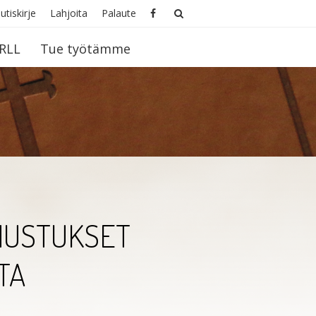
utiskirje
Lahjoita
Palaute
RLL
Tue työtämme
NUSTUKSET
TA