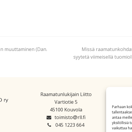
lain muuttaminen (Dan.
Missä raamatunkohdass
syytetä viimeisellä tuomio
Raamatunlukijain Liitto
Vartiotie 5
Parhaan kok
45100 Kouvola
tallentaaks
toimisto
rll.fi
antaa meille
yksilöllisiä
045 1223 664
vaikuttaa hai