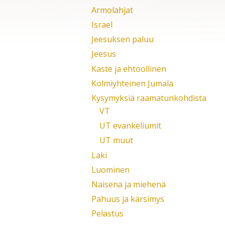
Armolahjat
Israel
Jeesuksen paluu
Jeesus
Kaste ja ehtoollinen
Kolmiyhteinen Jumala
Kysymyksiä raamatunkohdista
VT
UT evankeliumit
UT muut
Laki
Luominen
Naisena ja miehenä
Pahuus ja kärsimys
Pelastus