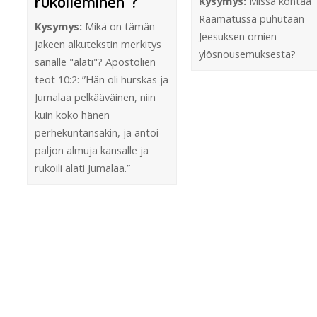
rukoileminen”?
Kysymys:
Missä kohtaa
Raamatussa puhutaan
Kysymys:
Mikä on tämän
Jeesuksen omien
jakeen alkutekstin merkitys
ylösnousemuksesta?
sanalle "alati"? Apostolien
teot 10:2: ”Hän oli hurskas ja
Jumalaa pelkääväinen, niin
kuin koko hänen
perhekuntansakin, ja antoi
paljon almuja kansalle ja
rukoili alati Jumalaa.”