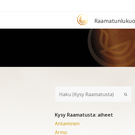
Etusivu
Raa­ma­tun­lu­ku­
Kysy Raamatusta: aiheet
Antaminen
Armo