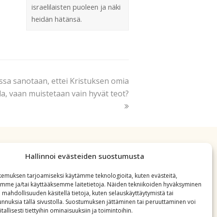
israelilaisten puoleen ja näki
heidän hätänsä.
a sanotaan, ettei Kristuksen omia
lla, vaan muistetaan vain hyvät teot?
Hallinnoi evästeiden suostumusta
emuksen tarjoamiseksi käytämme teknologioita, kuten evästeitä,
emme ja/tai käyttääksemme laitetietoja. Näiden tekniikoiden hyväksyminen
 mahdollisuuden käsitellä tietoja, kuten selauskäyttäytymistä tai
 tunnuksia tällä sivustolla. Suostumuksen jättäminen tai peruuttaminen voi
tallisesti tiettyihin ominaisuuksiin ja toimintoihin.