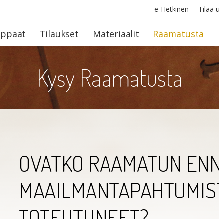
e-Hetkinen
Tilaa u
op­paat
Tilaukset
Materiaalit
Raamatusta
Kysy Raamatusta
OVATKO RAAMATUN EN
MAAILMANTAPAHTUMIS
TOTEUTUNEET?