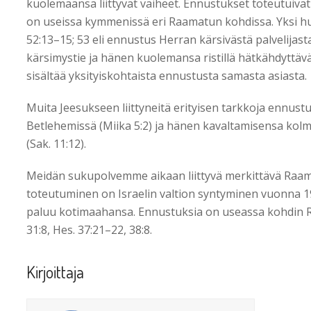
kuolemaansa liittyvät vaiheet. Ennustukset toteutuiva
on useissa kymmenissä eri Raamatun kohdissa. Yksi hu
52:13–15; 53 eli ennustus Herran kärsivästä palvelijas
kärsimystie ja hänen kuolemansa ristillä hätkähdyttäv
sisältää yksityiskohtaista ennustusta samasta asiasta.
Muita Jeesukseen liittyneitä erityisen tarkkoja ennus
Betlehemissä (Miika 5:2) ja hänen kavaltamisensa k
(Sak. 11:12).
Meidän sukupolvemme aikaan liittyvä merkittävä Raa
toteutuminen on Israelin valtion syntyminen vuonna 1948
paluu kotimaahansa. Ennustuksia on useassa kohdin Raa
31:8, Hes. 37:21–22, 38:8.
Kirjoittaja