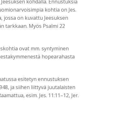
t Jeesuksen kohdalla. Ennustuksia
omionarvoisimpia kohtia on Jes.
ta, jossa on kuvattu Jeesuksen
än tarkkaan. Myös Psalmi 22
tuskohtia ovat mm. syntyminen
olmestakymmenestä hopearahasta
matussa esitetyn ennustuksen
, ja siihen liittyvä juutalaisten
mattua, esim. Jes. 11:11–12, Jer.