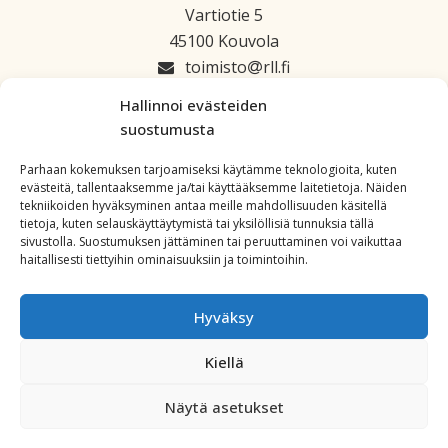
Vartiotie 5
45100 Kouvola
toimisto
rll.fi
045 1223 664
Hallinnoi evästeiden
suostumusta
Parhaan kokemuksen tarjoamiseksi käytämme teknologioita, kuten
evästeitä, tallentaaksemme ja/tai käyttääksemme laitetietoja. Näiden
tekniikoiden hyväksyminen antaa meille mahdollisuuden käsitellä
tietoja, kuten selauskäyttäytymistä tai yksilöllisiä tunnuksia tällä
sivustolla. Suostumuksen jättäminen tai peruuttaminen voi vaikuttaa
haitallisesti tiettyihin ominaisuuksiin ja toimintoihin.
Hyväksy
Kiellä
Copyright: All Rights Reserved. Powered by
WordPress
.
Näytä asetukset