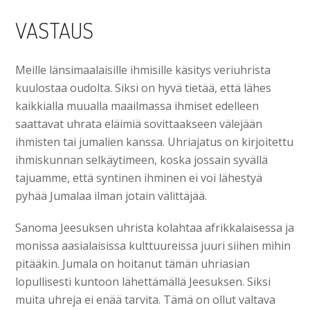
VASTAUS
Meille länsimaalaisille ihmisille käsitys veriuhrista
kuulostaa oudolta. Siksi on hyvä tietää, että lähes
kaikkialla muualla maailmassa ihmiset edelleen
saattavat uhrata eläimiä sovittaakseen välejään
ihmisten tai jumalien kanssa. Uhriajatus on kirjoitettu
ihmiskunnan selkäytimeen, koska jossain syvällä
tajuamme, että syntinen ihminen ei voi lähestyä
pyhää Jumalaa ilman jotain välittäjää.
Sanoma Jeesuksen uhrista kolahtaa afrikkalaisessa ja
monissa aasialaisissa kulttuureissa juuri siihen mihin
pitääkin. Jumala on hoitanut tämän uhriasian
lopullisesti kuntoon lähettämällä Jeesuksen. Siksi
muita uhreja ei enää tarvita. Tämä on ollut valtava