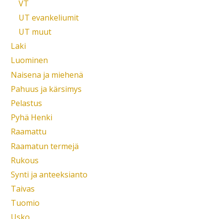
VT
UT evankeliumit
UT muut
Laki
Luominen
Naisena ja miehenä
Pahuus ja kärsimys
Pelastus
Pyhä Henki
Raamattu
Raamatun termejä
Rukous
Synti ja anteeksianto
Taivas
Tuomio
Usko