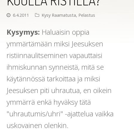
KUOLLA RISTILLÄ?
6.4.2011
Kysy Raamatusta
,
Pelastus
Kysymys:
Haluaisin oppia
ymmärtämään miksi Jeesuksen
ristiinnaulitseminen vapauttaisi
ihmiskunnan synneistä, mitä se
käytännössä tarkoittaa ja miksi
Jeesuksen piti uhrautua, en oikein
ymmärrä enkä hyväksy tätä
"uhrautumis/uhri" -ajattelua vaikka
uskovainen olenkin.