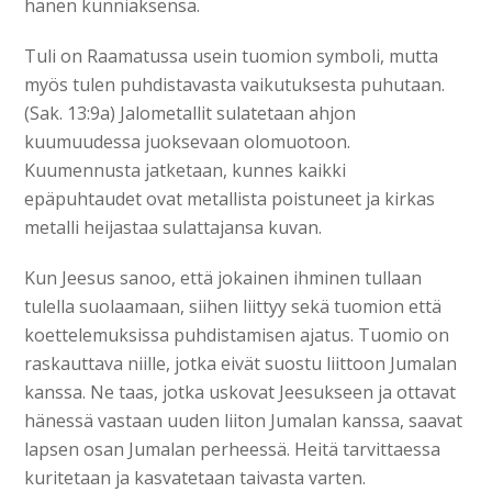
hänen kunniaksensa.
Tuli on Raamatussa usein tuomion symboli, mutta
myös tulen puhdistavasta vaikutuksesta puhutaan.
(Sak. 13:9a) Jalometallit sulatetaan ahjon
kuumuudessa juoksevaan olomuotoon.
Kuumennusta jatketaan, kunnes kaikki
epäpuhtaudet ovat metallista poistuneet ja kirkas
metalli heijastaa sulattajansa kuvan.
Kun Jeesus sanoo, että jokainen ihminen tullaan
tulella suolaamaan, siihen liittyy sekä tuomion että
koettelemuksissa puhdistamisen ajatus. Tuomio on
raskauttava niille, jotka eivät suostu liittoon Jumalan
kanssa. Ne taas, jotka uskovat Jeesukseen ja ottavat
hänessä vastaan uuden liiton Jumalan kanssa, saavat
lapsen osan Jumalan perheessä. Heitä tarvittaessa
kuritetaan ja kasvatetaan taivasta varten.