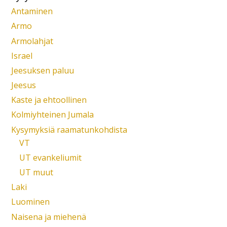
Antaminen
Armo
Armolahjat
Israel
Jeesuksen paluu
Jeesus
Kaste ja ehtoollinen
Kolmiyhteinen Jumala
Kysymyksiä raamatunkohdista
VT
UT evankeliumit
UT muut
Laki
Luominen
Naisena ja miehenä