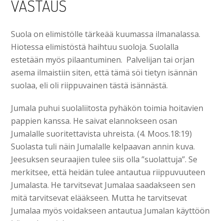
VASTAUS
Suola on elimistölle tärkeää kuumassa ilmanalassa.
Hiotessa elimistöstä haihtuu suoloja. Suolalla
estetään myös pilaantuminen. Palvelijan tai orjan
asema ilmaistiin siten, että tämä söi tietyn isännän
suolaa, eli oli riippuvainen tästä isännästä.
Jumala puhui suolaliitosta pyhäkön toimia hoitavien
pappien kanssa. He saivat elannokseen osan
Jumalalle suoritettavista uhreista. (4. Moos.18:19)
Suolasta tuli näin Jumalalle kelpaavan annin kuva.
Jeesuksen seuraajien tulee siis olla ”suolattuja”. Se
merkitsee, että heidän tulee antautua riippuvuuteen
Jumalasta. He tarvitsevat Jumalaa saadakseen sen
mitä tarvitsevat elääkseen. Mutta he tarvitsevat
Jumalaa myös voidakseen antautua Jumalan käyttöön