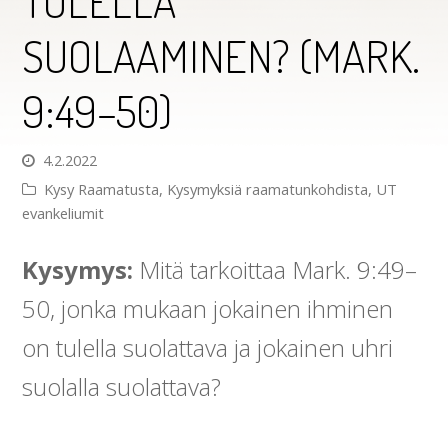
TULELLA
SUOLAAMINEN? (MARK.
9:49–50)
4.2.2022
Kysy Raamatusta
,
Kysymyksiä raamatunkohdista
,
UT
evankeliumit
Kysymys:
Mitä tarkoittaa Mark. 9:49–
50, jonka mukaan jokainen ihminen
on tulella suolattava ja jokainen uhri
suolalla suolattava?