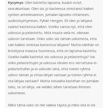
Kysymys:
Olen kastettu lapsena, kuulun ev.lut.
seurakuntaan. Olen siis jo kasteessa omistanut kaiken
syntien anteeksiannon, Jumalan lapseksi ottamisen,
uudestisyntymisen, Pyhän Hengen. Eli olen jo lahjana
saanut kasteessa kaiken. Voinko sanoa nyt, että olen
uskossa ja pelastettu. Mitä muuta vielä ns. oikeaan
uskoon tarvitaan. Onko usko siis tämän uskomista, että
sain kaiken omistaa kasteessa lahjana? Mutta näinhän on
kristityssä maassa Suomessa, että on lapsena kastettu.
Ovatko kaikki kastetut siis uskossa ja pelastettuja? Vai
onko pelastettujen ja uskossa olevien ero verrattuna ei-
pelastettuihin ja ei-uskoviin siinä, että toinen ryhmä
uskoo tämän ja ottaa lahjan vastaan ja toinen ryhmä ei
ota lahjaa vastaan? Mutta toisaalta kastehan on Jumalan
teko, se on lahja, vai vieläkö siihen tarvitaan ihmisen
uskominen.
Miksi tämä usko on niin vaikea tajuta ja miksi sitä ei voi