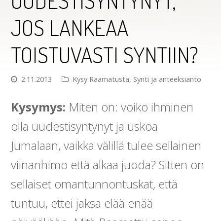
UUDESTISYNTYNYT,
JOS LANKEAA
TOISTUVASTI SYNTIIN?
2.11.2013
Kysy Raamatusta
,
Synti ja anteeksianto
Kysymys:
Miten on: voiko ihminen
olla uudestisyntynyt ja uskoa
Jumalaan, vaikka välillä tulee sellainen
viinanhimo että alkaa juoda? Sitten on
sellaiset omantunnontuskat, että
tuntuu, ettei jaksa elää enää