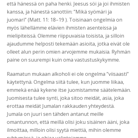
että hänessä on paha henki. Jeesus söi ja joi ihmisten
kanssa, ja hänestä sanottiin: ”Mikä syömäri ja
juomari” (Matt. 11: 18–19 ). Toisinaan ongelmia on
myös lähellämme elävien ihmisten asenteissa ja
mielipiteissä. Olemme riippuvaisia toisista, ja silloin
ajaudumme helposti tekemään asioita, jotka eivät ole
olleet alun perin omien arvojemme mukaisia. Ryhmän
paine on suurempi kuin oma vastustuskykymme.
Raamatun mukaan alkoholi ei ole ongelma ”viisaasti”
käytettynä. Ongelma siitä tulee, kun juomme liikaa,
emmekä enää kykene itse juomistamme säätelemään.
Juomisesta tulee synti, joka sitoo meidät, asia, joka
erottaa meidät Jumalan rakkauden yhteydestä.
Jumala on juuri sen tähden antanut meille
omantunnon, että meillä olisi joku sisäinen ääni, joka
ilmoittaa, milloin olisi syytä miettiä, mihin olemme
ryhtymässä, ja ohjaa valintojamme.