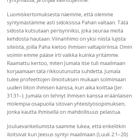
Luomiskertomuksesta näemme, että olemme
syntymästämme asti sidoksissa Pahan valtaan. Tätä
sidosta kutsutaan perisynniksi, joka seuraa meitä
kehdosta hautaan. Viinanhimo on yksi niistä lujista
siteistä, joilla Paha kietoo ihmisen valtapiiriinsä. Omin
voimin emme pääse irti vaikka kuinka yritämme.
Raamattu kertoo, miten Jumala itse tuli maailmaan
korjaamaan tätä rikkoutunutta suhdetta. Jumala
tulee profeettojen ilmoituksen mukaan solmimaan
uuden liiton ihmisen kanssa, kun aika koittaa (Jer.
31:31–). Jumala on tehnyt ihmisen kanssa eräänlaisen
molempia osapuolia sitovan yhteistyösopimuksen,
jonka kautta ihmisellä on mahdollisuus pelastua.
Jouluevankeliumista saamme lukea, että enkelitkin
iloitsivat kun Jeesus syntyi maailmaan (Luuk 2:1–20).