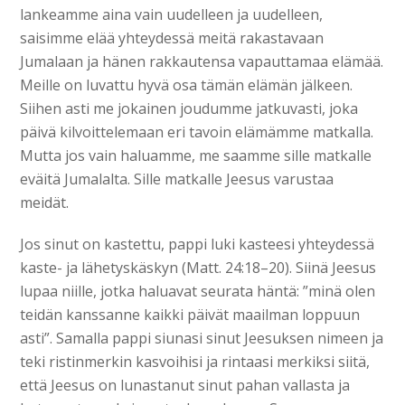
lankeamme aina vain uudelleen ja uudelleen,
saisimme elää yhteydessä meitä rakastavaan
Jumalaan ja hänen rakkautensa vapauttamaa elämää.
Meille on luvattu hyvä osa tämän elämän jälkeen.
Siihen asti me jokainen joudumme jatkuvasti, joka
päivä kilvoittelemaan eri tavoin elämämme matkalla.
Mutta jos vain haluamme, me saamme sille matkalle
eväitä Jumalalta. Sille matkalle Jeesus varustaa
meidät.
Jos sinut on kastettu, pappi luki kasteesi yhteydessä
kaste- ja lähetyskäskyn (Matt. 24:18–20). Siinä Jeesus
lupaa niille, jotka haluavat seurata häntä: ”minä olen
teidän kanssanne kaikki päivät maailman loppuun
asti”. Samalla pappi siunasi sinut Jeesuksen nimeen ja
teki ristinmerkin kasvoihisi ja rintaasi merkiksi siitä,
että Jeesus on lunastanut sinut pahan vallasta ja