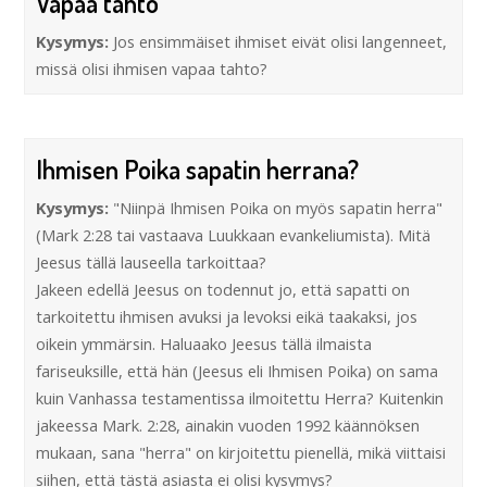
Vapaa tahto
Kysymys:
Jos ensimmäiset ihmiset eivät olisi langenneet,
missä olisi ihmisen vapaa tahto?
Ihmisen Poika sapatin herrana?
Kysymys:
"Niinpä Ihmisen Poika on myös sapatin herra"
(Mark 2:28 tai vastaava Luukkaan evankeliumista). Mitä
Jeesus tällä lauseella tarkoittaa?
Jakeen edellä Jeesus on todennut jo, että sapatti on
tarkoitettu ihmisen avuksi ja levoksi eikä taakaksi, jos
oikein ymmärsin. Haluaako Jeesus tällä ilmaista
fariseuksille, että hän (Jeesus eli Ihmisen Poika) on sama
kuin Vanhassa testamentissa ilmoitettu Herra? Kuitenkin
jakeessa Mark. 2:28, ainakin vuoden 1992 käännöksen
mukaan, sana "herra" on kirjoitettu pienellä, mikä viittaisi
siihen, että tästä asiasta ei olisi kysymys?