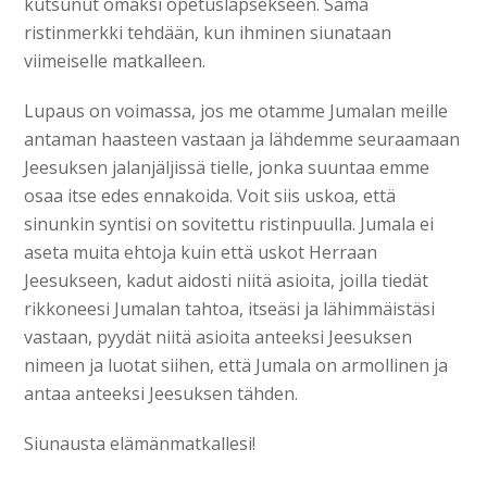
kutsunut omaksi opetuslapsekseen. Sama
ristinmerkki tehdään, kun ihminen siunataan
viimeiselle matkalleen.
Lupaus on voimassa, jos me otamme Jumalan meille
antaman haasteen vastaan ja lähdemme seuraamaan
Jeesuksen jalanjäljissä tielle, jonka suuntaa emme
osaa itse edes ennakoida. Voit siis uskoa, että
sinunkin syntisi on sovitettu ristinpuulla. Jumala ei
aseta muita ehtoja kuin että uskot Herraan
Jeesukseen, kadut aidosti niitä asioita, joilla tiedät
rikkoneesi Jumalan tahtoa, itseäsi ja lähimmäistäsi
vastaan, pyydät niitä asioita anteeksi Jeesuksen
nimeen ja luotat siihen, että Jumala on armollinen ja
antaa anteeksi Jeesuksen tähden.
Siunausta elämänmatkallesi!