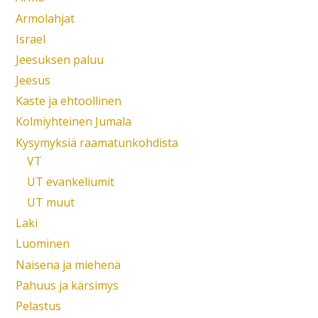
Armolahjat
Israel
Jeesuksen paluu
Jeesus
Kaste ja ehtoollinen
Kolmiyhteinen Jumala
Kysymyksiä raamatunkohdista
VT
UT evankeliumit
UT muut
Laki
Luominen
Naisena ja miehenä
Pahuus ja kärsimys
Pelastus