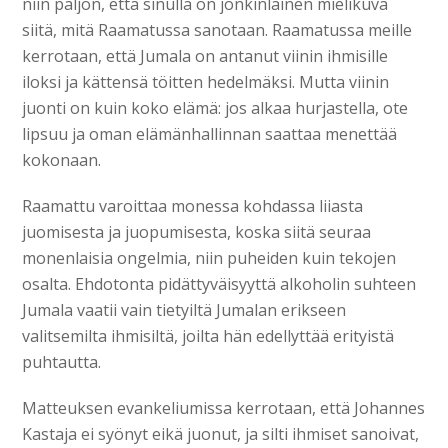
niin paljon, että sinulla on jonkinlainen mielikuva
siitä, mitä Raamatussa sanotaan. Raamatussa meille
kerrotaan, että Jumala on antanut viinin ihmisille
iloksi ja kättensä töitten hedelmäksi. Mutta viinin
juonti on kuin koko elämä: jos alkaa hurjastella, ote
lipsuu ja oman elämänhallinnan saattaa menettää
kokonaan.
Raamattu varoittaa monessa kohdassa liiasta
juomisesta ja juopumisesta, koska siitä seuraa
monenlaisia ongelmia, niin puheiden kuin tekojen
osalta. Ehdotonta pidättyväisyyttä alkoholin suhteen
Jumala vaatii vain tietyiltä Jumalan erikseen
valitsemilta ihmisiltä, joilta hän edellyttää erityistä
puhtautta.
Matteuksen evankeliumissa kerrotaan, että Johannes
Kastaja ei syönyt eikä juonut, ja silti ihmiset sanoivat,