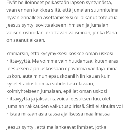
Eivät he iloinneet pelkästään lapsen syntymästä,
vaan ennen kaikkea siitä, että Jumalan suunnitelma
hyvän ennalleen asettamiseksi oli alkanut toteutua.
Jeesus syntyi sovittaakseen ihmisen ja Jumalan
välisen ristiriidan, erottavan väliseinän, jonka Paha
on saanut aikaan.
Ymmärsin, että kysymyksesi koskee oman uskosi
riittävyyttä. Me voimme vain huudahtaa, kuten eräs
Jeesuksen ajan uskossaan epävarma vaeltaja: minä
uskon, auta minun epäuskoani! Niin kauan kuin
kyselet aidosti omaa suhdettasi elävään,
kolmiyhteiseen Jumalaan, epäilet oman uskosi
riittävyyttä ja jaksat ikävöidä Jeesuksen luo, olet
Jumalan rakkauden vaikutuspiirissä. Sitä ei sinulta voi
riistää mikään asia tässä ajallisessa maailmassa.
Jeesus syntyi, että me lankeavat ihmiset, jotka