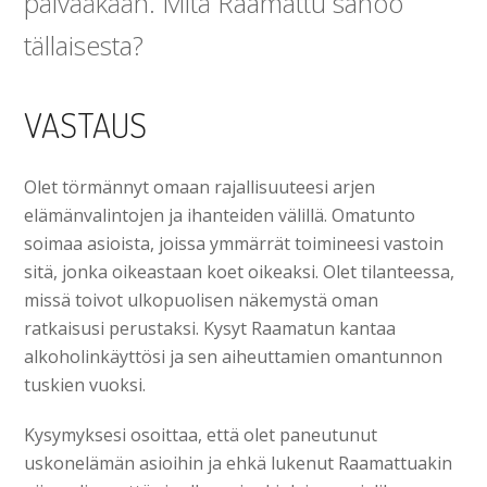
päivääkään. Mitä Raamattu sanoo
tällaisesta?
VASTAUS
Olet törmännyt omaan rajallisuuteesi arjen
elämänvalintojen ja ihanteiden välillä. Omatunto
soimaa asioista, joissa ymmärrät toimineesi vastoin
sitä, jonka oikeastaan koet oikeaksi. Olet tilanteessa,
missä toivot ulkopuolisen näkemystä oman
ratkaisusi perustaksi. Kysyt Raamatun kantaa
alkoholinkäyttösi ja sen aiheuttamien omantunnon
tuskien vuoksi.
Kysymyksesi osoittaa, että olet paneutunut
uskonelämän asioihin ja ehkä lukenut Raamattuakin