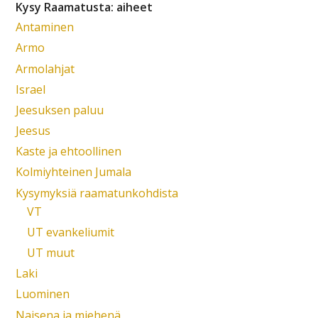
Kysy Raamatusta: aiheet
Antaminen
Armo
Armolahjat
Israel
Jeesuksen paluu
Jeesus
Kaste ja ehtoollinen
Kolmiyhteinen Jumala
Kysymyksiä raamatunkohdista
VT
UT evankeliumit
UT muut
Laki
Luominen
Naisena ja miehenä