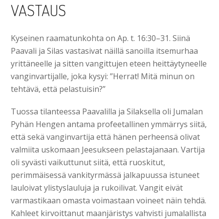
VASTAUS
Kyseinen raamatunkohta on Ap. t. 16:30–31. Siinä
Paavali ja Silas vastasivat näillä sanoilla itsemurhaa
yrittäneelle ja sitten vangittujen eteen heittäytyneelle
vanginvartijalle, joka kysyi: ”Herrat! Mitä minun on
tehtävä, että pelastuisin?”
Tuossa tilanteessa Paavalilla ja Silaksella oli Jumalan
Pyhän Hengen antama profeetallinen ymmärrys siitä,
että sekä vanginvartija että hänen perheensä olivat
valmiita uskomaan Jeesukseen pelastajanaan. Vartija
oli syvästi vaikuttunut siitä, että ruoskitut,
perimmäisessä vankityrmässä jalkapuussa istuneet
lauloivat ylistyslauluja ja rukoilivat. Vangit eivät
varmastikaan omasta voimastaan voineet näin tehdä.
Kahleet kirvoittanut maanjäristys vahvisti jumalallista