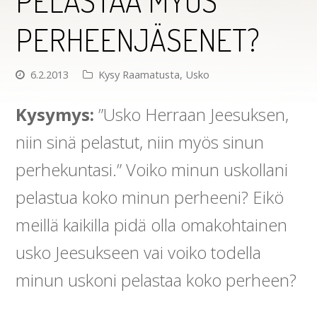
PELASTAA MYÖS
PERHEENJÄSENET?
6.2.2013
Kysy Raamatusta
,
Usko
Kysymys:
”Usko Herraan Jeesuksen,
niin sinä pelastut, niin myös sinun
perhekuntasi.” Voiko minun uskollani
pelastua koko minun perheeni? Eikö
meillä kaikilla pidä olla omakohtainen
usko Jeesukseen vai voiko todella
minun uskoni pelastaa koko perheen?