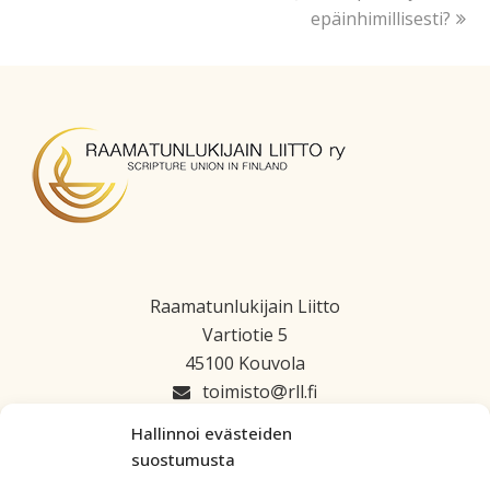
epäinhimillisesti?
Raamatunlukijain Liitto
Vartiotie 5
45100 Kouvola
toimisto
rll.fi
045 1223 664
Hallinnoi evästeiden
suostumusta