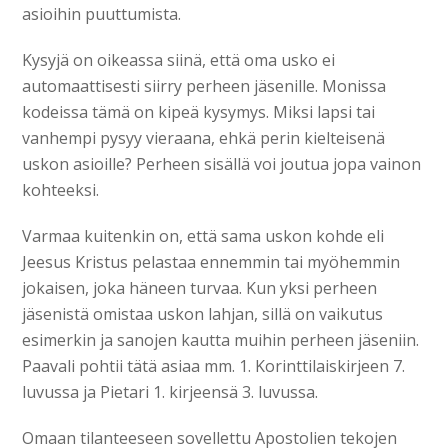
asioihin puuttumista.
Kysyjä on oikeassa siinä, että oma usko ei
automaattisesti siirry perheen jäsenille. Monissa
kodeissa tämä on kipeä kysymys. Miksi lapsi tai
vanhempi pysyy vieraana, ehkä perin kielteisenä
uskon asioille? Perheen sisällä voi joutua jopa vainon
kohteeksi.
Varmaa kuitenkin on, että sama uskon kohde eli
Jeesus Kristus pelastaa ennemmin tai myöhemmin
jokaisen, joka häneen turvaa. Kun yksi perheen
jäsenistä omistaa uskon lahjan, sillä on vaikutus
esimerkin ja sanojen kautta muihin perheen jäseniin.
Paavali pohtii tätä asiaa mm. 1. Korinttilaiskirjeen 7.
luvussa ja Pietari 1. kirjeensä 3. luvussa.
Omaan tilanteeseen sovellettu Apostolien tekojen