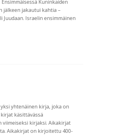
. Ensimmäisessä Kuninkaiden
 jälkeen jakautui kahtia –
eli Juudaan. Israelin ensimmäinen
yksi yhtenäinen kirja, joka on
irjat käsittävässä
iimeiseksi kirjaksi. Aikakirjat
a. Aikakirjat on kirjoitettu 400-