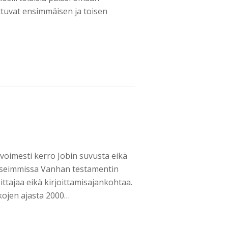
tuvat ensimmäisen ja toisen
 avoimesti kerro Jobin suvusta eikä
en useimmissa Vanhan testamentin
oittajaa eikä kirjoittamisajankohtaa.
kkojen ajasta 2000…