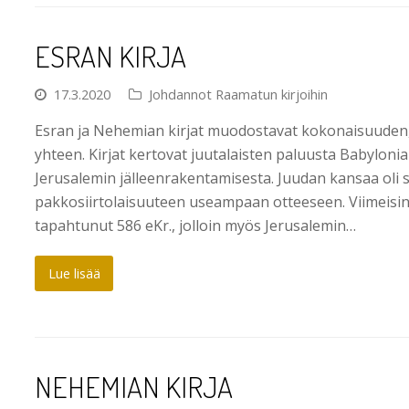
ESRAN KIRJA
17.3.2020
Johdannot Raamatun kirjoihin
Esran ja Nehemian kirjat muodostavat kokonaisuuden, 
yhteen. Kirjat kertovat juutalaisten paluusta Babyloni
Jerusalemin jälleenrakentamisesta. Juudan kansaa oli s
pakkosiirtolaisuuteen useampaan otteeseen. Viimeisin 
tapahtunut 586 eKr., jolloin myös Jerusalemin…
Lue lisää
NEHEMIAN KIRJA