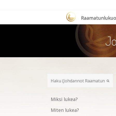
Etusivu
Raa­ma­tun­lu­ku­
Jo
Miksi lukea?
Miten lukea?