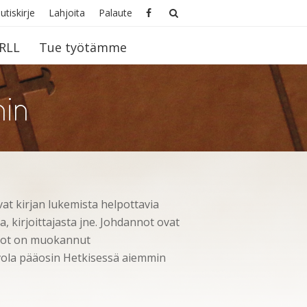
utiskirje
Lahjoita
Palaute
RLL
Tue työtämme
hin
at kirjan lukemista helpottavia
ta, kirjoittajasta jne. Johdannot ovat
nnot on muokannut
vola pääosin Hetkisessä aiemmin