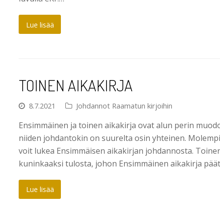
Lue lisää
TOINEN AIKAKIRJA
8.7.2021
Johdannot Raamatun kirjoihin
Ensimmäinen ja toinen aikakirja ovat alun perin muodo
niiden johdantokin on suurelta osin yhteinen. Molemp
voit lukea Ensimmäisen aikakirjan johdannosta. Toinen
kuninkaaksi tulosta, johon Ensimmäinen aikakirja päät
Lue lisää