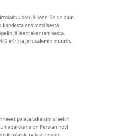
rtolaisuuden jälkeen. Se on alun
oo kahdesta ensimmäisestä
pelin jälleenrakentamisesta.
45 eKr.) ja Jerusalemin muurin…
unneeet palata takaisin Israeliin
htumapaikkana on Persian hovi
kosiirtolaisia palasi omaan