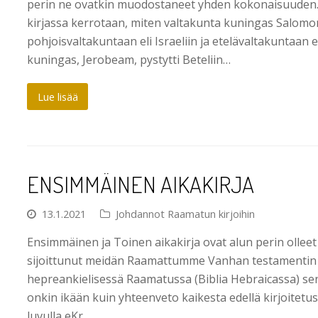
perin ne ovatkin muodostaneet yhden kokonaisuuden
kirjassa kerrotaan, miten valtakunta kuningas Salomon
pohjoisvaltakuntaan eli Israeliin ja etelävaltakuntaan 
kuningas, Jerobeam, pystytti Beteliin…
Lue lisää
ENSIMMÄINEN AIKAKIRJA
13.1.2021
Johdannot Raamatun kirjoihin
Ensimmäinen ja Toinen aikakirja ovat alun perin olleet 
sijoittunut meidän Raamattumme Vanhan testamentin k
hepreankielisessä Raamatussa (Biblia Hebraicassa) sen v
onkin ikään kuin yhteenveto kaikesta edellä kirjoitetust
luvulla eKr.…