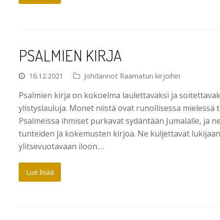
PSALMIEN KIRJA
16.12.2021
Johdannot Raamatun kirjoihin
Psalmien kirja on kokoelma laulettavaksi ja soitettavaks
ylistyslauluja. Monet niistä ovat runollisessa mielessä t
Psalmeissa ihmiset purkavat sydäntään Jumalalle, ja ne 
tunteiden ja kokemusten kirjoa. Ne kuljettavat lukija
ylitsevuotavaan iloon.…
Lue lisää