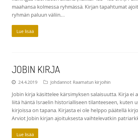
maahansa kolmessa ryhmässä. Kirjan tapahtumat ajoit
ryhmän paluun väliin.…
Lue lisää
JOBIN KIRJA
24.4.2019
Johdannot Raamatun kirjoihin
Jobin kirja käsittelee kärsimyksen salaisuutta. Kirja ei
liitä häntä Israelin historialliseen tilanteeseen, kut
kirjoissa on tapana. Kirjasta ei ole helppo päätellä kirj
Arviot Jobin kirjan ajoituksesta vaihtelevatkin patriar
Lue lisää