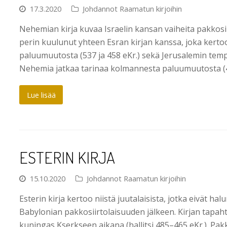
17.3.2020
Johdannot Raamatun kirjoihin
Nehemian kirja kuvaa Israelin kansan vaiheita pakkosii
perin kuulunut yhteen Esran kirjan kanssa, joka kert
paluumuutosta (537 ja 458 eKr.) sekä Jerusalemin temp
Nehemia jatkaa tarinaa kolmannesta paluumuutosta (4
Lue lisää
ESTERIN KIRJA
15.10.2020
Johdannot Raamatun kirjoihin
Esterin kirja kertoo niistä juutalaisista, jotka eivät hal
Babylonian pakkosiirtolaisuuden jälkeen. Kirjan tapa
kuningas Kserkseen aikana (hallitsi 485–465 eKr.). Pak