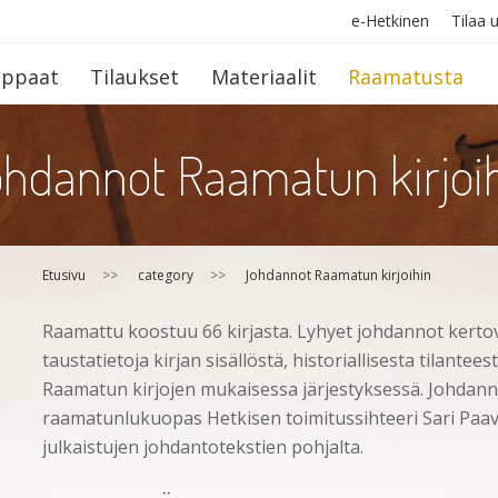
e-Hetkinen
Tilaa u
op­paat
Tilaukset
Materiaalit
Raamatusta
hdannot Raamatun kirjoi
Etusivu
>>
category
>>
Johdannot Raamatun kirjoihin
Raamattu koostuu 66 kirjasta. Lyhyet johdannot kertov
taustatietoja kirjan sisällöstä, historiallisesta tilantees
Raamatun kirjojen mukaisessa järjestyksessä. Johda
raamatunlukuopas Hetkisen toimitussihteeri Sari Paa
julkaistujen johdantotekstien pohjalta.