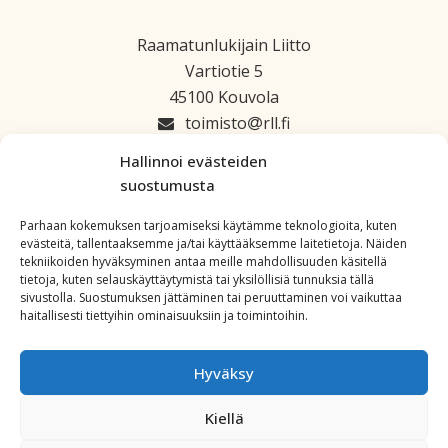
Raamatunlukijain Liitto
Vartiotie 5
45100 Kouvola
toimisto
rll.fi
045 1223 664
Hallinnoi evästeiden
suostumusta
Parhaan kokemuksen tarjoamiseksi käytämme teknologioita, kuten
evästeitä, tallentaaksemme ja/tai käyttääksemme laitetietoja. Näiden
tekniikoiden hyväksyminen antaa meille mahdollisuuden käsitellä
tietoja, kuten selauskäyttäytymistä tai yksilöllisiä tunnuksia tällä
sivustolla. Suostumuksen jättäminen tai peruuttaminen voi vaikuttaa
haitallisesti tiettyihin ominaisuuksiin ja toimintoihin.
Hyväksy
Kiellä