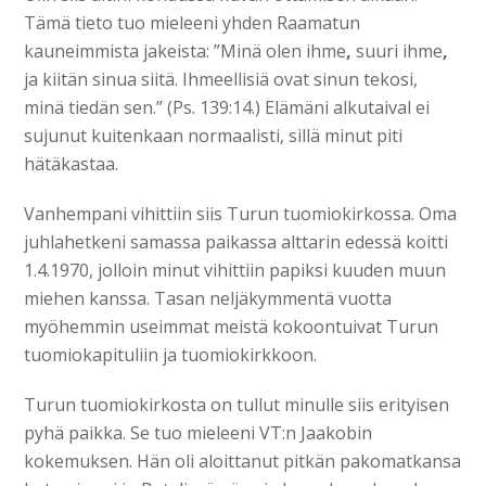
Tämä tieto tuo mieleeni yhden Raamatun
kauneimmista jakeista: ”Minä olen ihme
,
suuri ihme
,
ja kiitän sinua siitä. Ihmeellisiä ovat sinun tekosi,
minä tiedän sen.” (Ps. 139:14.) Elämäni alkutaival ei
sujunut kuitenkaan normaalisti, sillä minut piti
hätäkastaa.
Vanhempani vihittiin siis Turun tuomiokirkossa. Oma
juhlahetkeni samassa paikassa alttarin edessä koitti
1.4.1970, jolloin minut vihittiin papiksi kuuden muun
miehen kanssa. Tasan neljäkymmentä vuotta
myöhemmin useimmat meistä kokoontuivat Turun
tuomiokapituliin ja tuomiokirkkoon.
Turun tuomiokirkosta on tullut minulle siis erityisen
pyhä paikka. Se tuo mieleeni VT:n Jaakobin
kokemuksen. Hän oli aloittanut pitkän pakomatkansa