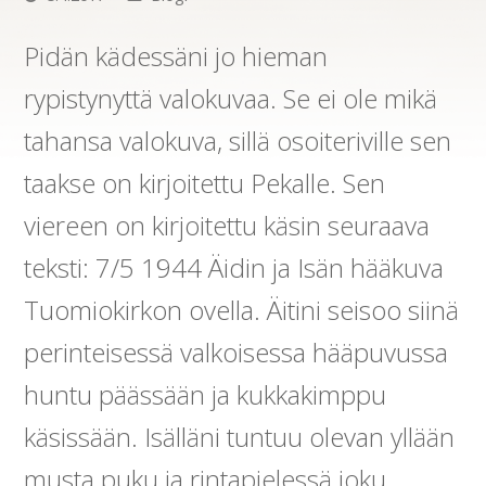
Pidän kädessäni jo hieman
rypistynyttä valokuvaa. Se ei ole mikä
tahansa valokuva, sillä osoiteriville sen
taakse on kirjoitettu Pekalle. Sen
viereen on kirjoitettu käsin seuraava
teksti: 7/5 1944 Äidin ja Isän hääkuva
Tuomiokirkon ovella. Äitini seisoo siinä
perinteisessä valkoisessa hääpuvussa
huntu päässään ja kukkakimppu
käsissään. Isälläni tuntuu olevan yllään
musta puku ja rintapielessä joku