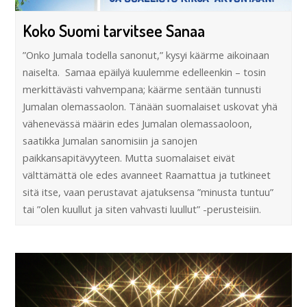
Koko Suomi tarvitsee Sanaa
”Onko Jumala todella sanonut,” kysyi käärme aikoinaan
naiselta. Samaa epäilyä kuulemme edelleenkin – tosin
merkittävästi vahvempana; käärme sentään tunnusti
Jumalan olemassaolon. Tänään suomalaiset uskovat yhä
vähenevässä määrin edes Jumalan olemassaoloon,
saatikka Jumalan sanomisiin ja sanojen
paikkansapitävyyteen. Mutta suomalaiset eivät
välttämättä ole edes avanneet Raamattua ja tutkineet
sitä itse, vaan perustavat ajatuksensa ”minusta tuntuu”
tai ”olen kuullut ja siten vahvasti luullut” -perusteisiin.