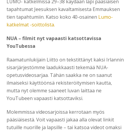
LUMO- katkelmissa 29–38 käydään läpi pääsiäisen
tapahtumat Jeesuksen kavaltamisesta Emmauksen
tien tapahtumiin. Katso koko 40-osainen
Lumo-
katkelmat -soittolista.
NUA – filmit nyt vapaasti katsottavissa
YouTubessa
Raamatunlukijain Liitto on tekstittänyt kaksi Irlannin
sisarjärjestömme laadukkaasti tekemää NUA-
opetusvideosarjaa. Tähän saakka ne on saanut
ilmaiseksi käyttöönsä rekisteröitymisen kautta,
mutta nyt olemme saaneet luvan laittaa ne
YouTubeen vapaasti katsottaviksi.
Molemmissa videosarjoissa kerrotaan myös
pääsiäisestä. Voit vapaasti jakaa alla olevat linkit
tutuille nuorille ja lapsille – tai katsoa videot omaksi