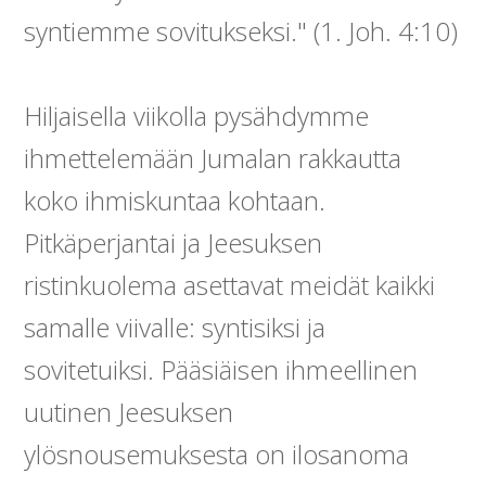
syntiemme sovitukseksi." (1. Joh. 4:10)
Hiljaisella viikolla pysähdymme
ihmettelemään Jumalan rakkautta
koko ihmiskuntaa kohtaan.
Pitkäperjantai ja Jeesuksen
ristinkuolema asettavat meidät kaikki
samalle viivalle: syntisiksi ja
sovitetuiksi. Pääsiäisen ihmeellinen
uutinen Jeesuksen
ylösnousemuksesta on ilosanoma