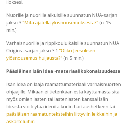
iloksesi.
Nuorille ja nuorille aikuisille suunnatun NUA-sarjan
jakso 3
”Mitä ajatella ylösnousemuksesta?”
(n. 15
min.)
Varhaisnuorille ja rippikouluikäisille suunnatun NUA
Origins -sarjan jakso 3:1
”Oliko Jeesuksen
ylösnousemus huijausta?”
(n. 5 min.)
Pääsiäinen Isän Idea -materiaalikokonaisuudessa
Isän Idea on laaja raamattumateriaali varhaisnuorten
ohjaajille. Mikään ei tietenkään estä käyttämästä sitä
myös omien lasten tai lastenlasten kanssa! Isän
Ideasta voi löytää ideoita kodin hartaushetkeen tai
pääsiäisen raamatunteksteihin liittyviin leikkeihin ja
askarteluihin
.