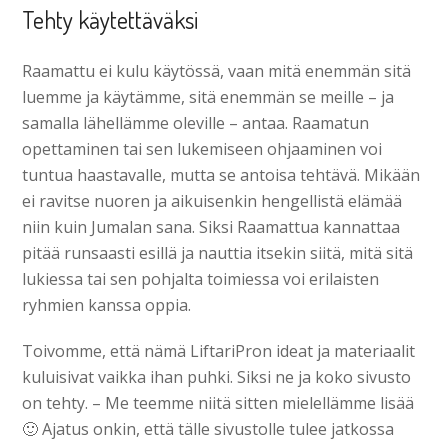
Tehty käytettäväksi
Raamattu ei kulu käytössä, vaan mitä enemmän sitä
luemme ja käytämme, sitä enemmän se meille – ja
samalla lähellämme oleville – antaa. Raamatun
opettaminen tai sen lukemiseen ohjaaminen voi
tuntua haastavalle, mutta se antoisa tehtävä. Mikään
ei ravitse nuoren ja aikuisenkin hengellistä elämää
niin kuin Jumalan sana. Siksi Raamattua kannattaa
pitää runsaasti esillä ja nauttia itsekin siitä, mitä sitä
lukiessa tai sen pohjalta toimiessa voi erilaisten
ryhmien kanssa oppia.
Toivomme, että nämä LiftariPron ideat ja materiaalit
kuluisivat vaikka ihan puhki. Siksi ne ja koko sivusto
on tehty. – Me teemme niitä sitten mielellämme lisää
🙂 Ajatus onkin, että tälle sivustolle tulee jatkossa