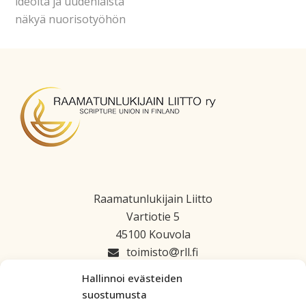
ideoita ja uudenlaista
näkyä nuorisotyöhön
Raamatunlukijain Liitto
Vartiotie 5
45100 Kouvola
toimisto
rll.fi
045 1223 664
Hallinnoi evästeiden
suostumusta