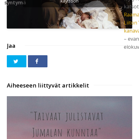
käyttöön
syntymä
katsot
Raamat
Liiton
kanav
– evan
Jaa
elokuv
Aiheeseen liittyvät artikkelit