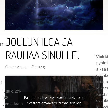
JOULUN ILOA JA
in
RAUHAA SINULLE!
Vinkki
pyhinä
22.12.2020
Blogi
aikaa 
evank
n
kuunt
ja kat
Luuk. 2:1-
Kaikki
20
Paina tästä hyväksyäksesi markkinointi
evanke
evästeet ottaaksesi tämän sisällön
Jeesuksen
löytyv