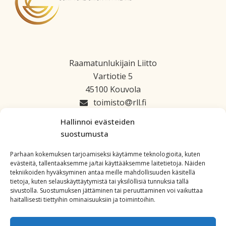
Raamatunlukijain Liitto
Vartiotie 5
45100 Kouvola
toimisto
rll.fi
045 1223 664
Hallinnoi evästeiden
suostumusta
Parhaan kokemuksen tarjoamiseksi käytämme teknologioita, kuten
evästeitä, tallentaaksemme ja/tai käyttääksemme laitetietoja. Näiden
tekniikoiden hyväksyminen antaa meille mahdollisuuden käsitellä
tietoja, kuten selauskäyttäytymistä tai yksilöllisiä tunnuksia tällä
sivustolla. Suostumuksen jättäminen tai peruuttaminen voi vaikuttaa
haitallisesti tiettyihin ominaisuuksiin ja toimintoihin.