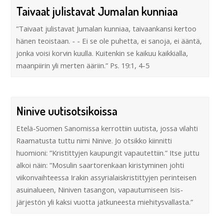
Taivaat julistavat Jumalan kunniaa
”Taivaat julistavat Jumalan kunniaa, taivaankansi kertoo
hänen teoistaan. - - Ei se ole puhetta, ei sanoja, ei ääntä,
jonka voisi korvin kuulla. Kuitenkin se kaikuu kaikkialla,
maanpiirin yli merten ääriin.” Ps. 19:1, 4-5
Ninive uutisotsikoissa
Etelä-Suomen Sanomissa kerrottiin uutista, jossa vilahti
Raamatusta tuttu nimi Ninive. Jo otsikko kiinnitti
huomioni: ”Kristittyjen kaupungit vapautettiin.” Itse juttu
alkoi näin: ”Mosulin saartorenkaan kiristyminen johti
viikonvaihteessa Irakin assyrialaiskristittyjen perinteisen
asuinalueen, Niniven tasangon, vapautumiseen Isis-
järjestön yli kaksi vuotta jatkuneesta miehitysvallasta.”