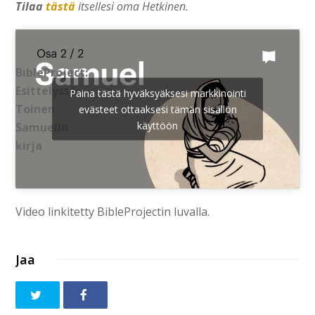
Tilaa
tästä
itsellesi oma Hetkinen.
BibleProject:
Esittelyssä
Paina tästä hyväksyäksesi markkinointi
Toinen
evästeet ottaaksesi tämän sisällön
käyttöön
Samuelin
kirja
Video linkitetty BibleProjectin luvalla.
Jaa