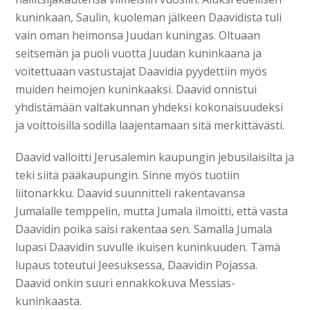
kuninkaan, Saulin, kuoleman jälkeen Daavidista tuli
vain oman heimonsa Juudan kuningas. Oltuaan
seitsemän ja puoli vuotta Juudan kuninkaana ja
voitettuaan vastustajat Daavidia pyydettiin myös
muiden heimojen kuninkaaksi. Daavid onnistui
yhdistämään valtakunnan yhdeksi kokonaisuudeksi
ja voittoisilla sodilla laajentamaan sitä merkittävästi.
Daavid valloitti Jerusalemin kaupungin jebusilaisilta ja
teki siitä pääkaupungin. Sinne myös tuotiin
liitonarkku. Daavid suunnitteli rakentavansa
Jumalalle temppelin, mutta Jumala ilmoitti, että vasta
Daavidin poika saisi rakentaa sen. Samalla Jumala
lupasi Daavidin suvulle ikuisen kuninkuuden. Tämä
lupaus toteutui Jeesuksessa, Daavidin Pojassa.
Daavid onkin suuri ennakkokuva Messias-
kuninkaasta.