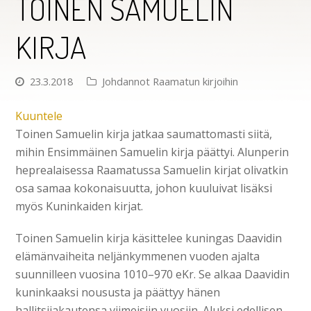
TOINEN SAMUELIN
KIRJA
23.3.2018
Johdannot Raamatun kirjoihin
Kuuntele
Toinen Samuelin kirja jatkaa saumattomasti siitä,
mihin Ensimmäinen Samuelin kirja päättyi. Alunperin
heprealaisessa Raamatussa Samuelin kirjat olivatkin
osa samaa kokonaisuutta, johon kuuluivat lisäksi
myös Kuninkaiden kirjat.
Toinen Samuelin kirja käsittelee kuningas Daavidin
elämänvaiheita neljänkymmenen vuoden ajalta
suunnilleen vuosina 1010–970 eKr. Se alkaa Daavidin
kuninkaaksi noususta ja päättyy hänen
hallitsijakautensa viimeisiin vuosiin. Aluksi edellisen