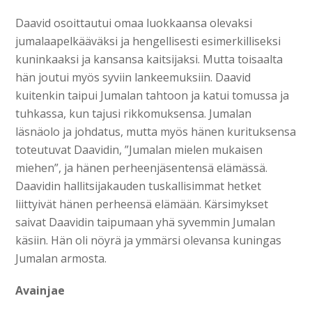
Daavid osoittautui omaa luokkaansa olevaksi
jumalaapelkääväksi ja hengellisesti esimerkilliseksi
kuninkaaksi ja kansansa kaitsijaksi. Mutta toisaalta
hän joutui myös syviin lankeemuksiin. Daavid
kuitenkin taipui Jumalan tahtoon ja katui tomussa ja
tuhkassa, kun tajusi rikkomuksensa. Jumalan
läsnäolo ja johdatus, mutta myös hänen kurituksensa
toteutuvat Daavidin, ”Jumalan mielen mukaisen
miehen”, ja hänen perheenjäsentensä elämässä.
Daavidin hallitsijakauden tuskallisimmat hetket
liittyivät hänen perheensä elämään. Kärsimykset
saivat Daavidin taipumaan yhä syvemmin Jumalan
käsiin. Hän oli nöyrä ja ymmärsi olevansa kuningas
Jumalan armosta.
Avainjae