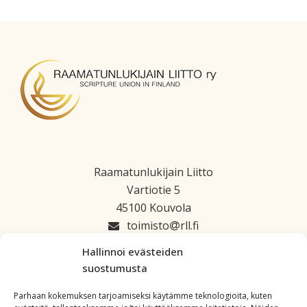
Raamatunlukijain Liitto
Vartiotie 5
45100 Kouvola
toimisto
rll.fi
045 1223 664
Hallinnoi evästeiden
suostumusta
Parhaan kokemuksen tarjoamiseksi käytämme teknologioita, kuten