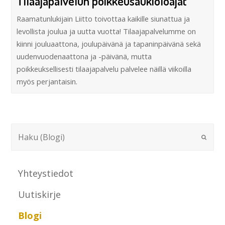
Tilaajapalvelun poikkeusaukioloajat
Raamatunlukijain Liitto toivottaa kaikille siunattua ja
levollista joulua ja uutta vuotta! Tilaajapalvelumme on
kiinni jouluaattona, joulupäivänä ja tapaninpäivänä sekä
uudenvuodenaattona ja -päivänä, mutta
poikkeuksellisesti tilaajapalvelu palvelee näillä viikoilla
myös perjantaisin.
Yhteystiedot
Uutiskirje
Blogi