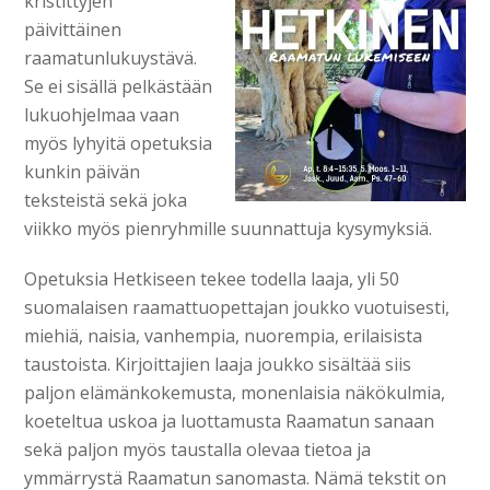
kristittyjen
päivittäinen
raamatunlukuystävä.
Se ei sisällä pelkästään
lukuohjelmaa vaan
myös lyhyitä opetuksia
kunkin päivän
teksteistä sekä joka
viikko myös pienryhmille suunnattuja kysymyksiä.
Opetuksia Hetkiseen tekee todella laaja, yli 50
suomalaisen raamattuopettajan joukko vuotuisesti,
miehiä, naisia, vanhempia, nuorempia, erilaisista
taustoista. Kirjoittajien laaja joukko sisältää siis
paljon elämänkokemusta, monenlaisia näkökulmia,
koeteltua uskoa ja luottamusta Raamatun sanaan
sekä paljon myös taustalla olevaa tietoa ja
ymmärrystä Raamatun sanomasta. Nämä tekstit on