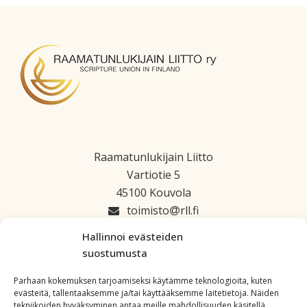
Raamatunlukijain Liitto
Vartiotie 5
45100 Kouvola
toimisto
rll.fi
045 1223 664
Hallinnoi evästeiden
suostumusta
Parhaan kokemuksen tarjoamiseksi käytämme teknologioita, kuten
evästeitä, tallentaaksemme ja/tai käyttääksemme laitetietoja. Näiden
tekniikoiden hyväksyminen antaa meille mahdollisuuden käsitellä