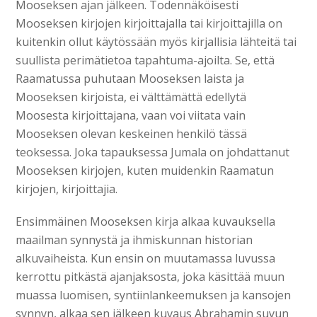
Mooseksen ajan jälkeen. Todennäköisesti
Mooseksen kirjojen kirjoittajalla tai kirjoittajilla on
kuitenkin ollut käytössään myös kirjallisia lähteitä tai
suullista perimätietoa tapahtuma-ajoilta. Se, että
Raamatussa puhutaan Mooseksen laista ja
Mooseksen kirjoista, ei välttämättä edellytä
Moosesta kirjoittajana, vaan voi viitata vain
Mooseksen olevan keskeinen henkilö tässä
teoksessa. Joka tapauksessa Jumala on johdattanut
Mooseksen kirjojen, kuten muidenkin Raamatun
kirjojen, kirjoittajia.
Ensimmäinen Mooseksen kirja alkaa kuvauksella
maailman synnystä ja ihmiskunnan historian
alkuvaiheista. Kun ensin on muutamassa luvussa
kerrottu pitkästä ajanjaksosta, joka käsittää muun
muassa luomisen, syntiinlankeemuksen ja kansojen
synnyn, alkaa sen jälkeen kuvaus Abrahamin suvun