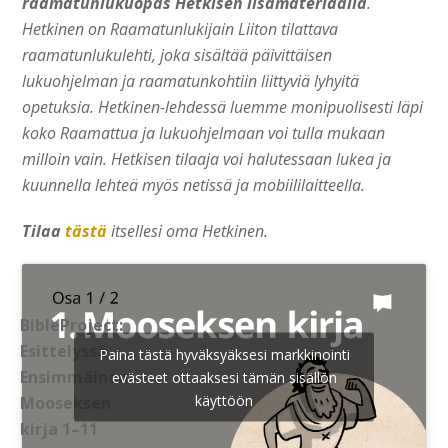
raamatunlukuopas Hetkisen lisämateriaalia
.
Hetkinen on Raamatunlukijain Liiton tilattava
raamatunlukulehti, joka sisältää päivittäisen
lukuohjelman ja raamatunkohtiin liittyviä lyhyitä
opetuksia. Hetkinen-lehdessä luemme monipuolisesti läpi
koko Raamattua ja lukuohjelmaan voi tulla mukaan
milloin vain. Hetkisen tilaaja voi halutessaan lukea ja
kuunnella lehteä myös netissä ja mobiililaitteella.
Tilaa
tästä
itsellesi oma Hetkinen.
BibleProject:
Esittelyssä
Paina tästä hyväksyäksesi markkinointi
Ensimmäinen
evästeet ottaaksesi tämän sisällön
käyttöön
Mooseksen
kirja 1–11