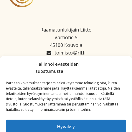
Raamatunlukijain Liitto
Vartiotie 5
45100 Kouvola
toimisto
rll.fi
045 1223 664
Hallinnoi evästeiden
suostumusta
Parhaan kokemuksen tarjoamiseksi käytämme teknologioita, kuten
evästeitä, tallentaaksemme ja/tai käyttääksemme laitetietoja. Näiden
tekniikoiden hyväksyminen antaa meille mahdollisuuden käsitellä
tietoja, kuten selauskäyttäytymistä tai yksilöllisiä tunnuksia tällä
sivustolla. Suostumuksen jättäminen tai peruuttaminen voi vaikuttaa
haitallisesti tiettyihin ominaisuuksiin ja toimintoihin.
Hyväksy