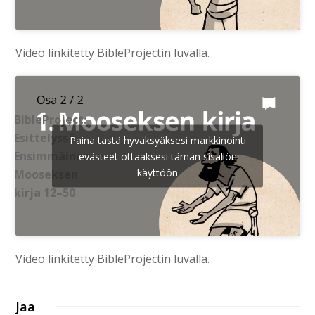
Video linkitetty BibleProjectin luvalla.
BibleProject:
Esittelyssä
Paina tästä hyväksyäksesi markkinointi
Ensimmäinen
evästeet ottaaksesi tämän sisällön
käyttöön
Mooseksen
kirja 12–50
Video linkitetty BibleProjectin luvalla.
Jaa