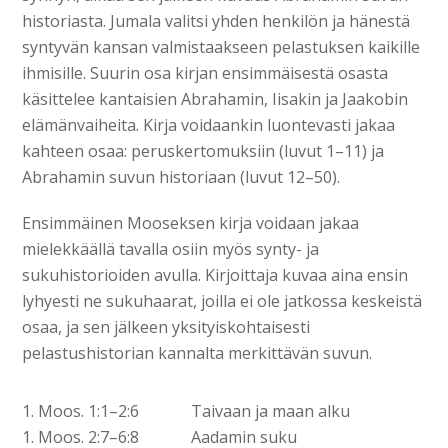
historiasta. Jumala valitsi yhden henkilön ja hänestä
syntyvän kansan valmistaakseen pelastuksen kaikille
ihmisille. Suurin osa kirjan ensimmäisestä osasta
käsittelee kantaisien Abrahamin, Iisakin ja Jaakobin
elämänvaiheita. Kirja voidaankin luontevasti jakaa
kahteen osaa: peruskertomuksiin (luvut 1–11) ja
Abrahamin suvun historiaan (luvut 12–50).
Ensimmäinen Mooseksen kirja voidaan jakaa
mielekkäällä tavalla osiin myös synty- ja
sukuhistorioiden avulla. Kirjoittaja kuvaa aina ensin
lyhyesti ne sukuhaarat, joilla ei ole jatkossa keskeistä
osaa, ja sen jälkeen yksityiskohtaisesti
pelastushistorian kannalta merkittävän suvun.
1. Moos. 1:1–2:6
Taivaan ja maan alku
1. Moos. 2:7–6:8
Aadamin suku