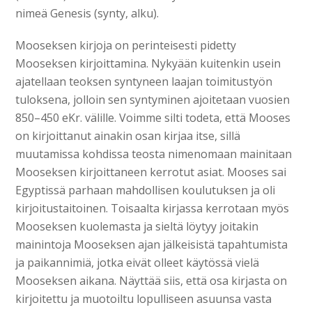
nimeä Genesis (synty, alku).
Mooseksen kirjoja on perinteisesti pidetty
Mooseksen kirjoittamina. Nykyään kuitenkin usein
ajatellaan teoksen syntyneen laajan toimitustyön
tuloksena, jolloin sen syntyminen ajoitetaan vuosien
850–450 eKr. välille. Voimme silti todeta, että Mooses
on kirjoittanut ainakin osan kirjaa itse, sillä
muutamissa kohdissa teosta nimenomaan mainitaan
Mooseksen kirjoittaneen kerrotut asiat. Mooses sai
Egyptissä parhaan mahdollisen koulutuksen ja oli
kirjoitustaitoinen. Toisaalta kirjassa kerrotaan myös
Mooseksen kuolemasta ja sieltä löytyy joitakin
mainintoja Mooseksen ajan jälkeisistä tapahtumista
ja paikannimiä, jotka eivät olleet käytössä vielä
Mooseksen aikana. Näyttää siis, että osa kirjasta on
kirjoitettu ja muotoiltu lopulliseen asuunsa vasta