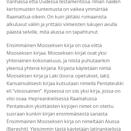
Vanhassa että Uudessa testamentissa. Ilman näiden
kertomusten tuntemusta on vaikea ymmärtää
Raamattua oikein. On kuin jättäisi romaanista
alkuluvut väliin ja yrittäisi viimeisten lukujen avulla
päästä selville, mitä alussa on tapahtunut.
Ensimmäinen Mooseksen kirja on osa viittä
Mooseksen kirjaa. Mooseksen kirjat ovat yksi
yhtenäinen kokonaisuus, ja niistä puhutaankin
yleensä yhtenä kirjana. Kirjasta käytetään nimiä
Mooseksen kirja ja Laki (toora: opetukset, laki).
Kansainvälisesti kirjaa kutsutaan nimellä Pentateukki
eli ”viisiosainen”. Kyseessä on siis yksi kirja, jossa on
viisi osaa. Hepreankielisessä Raamatussa
Pentateukin yksittäisten kirjojen nimet on otettu
suoraan kunkin kirjan ensimmäisestä sanasta.
Ensimmäinen Mooseksen kirja on nimeltään Alussa
(Bereshit). Yleisimmin tästä käytetään latinankielistä